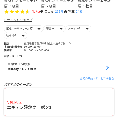
4.75
口コミ
263件
写真
24枚
リサイクルショップ
配達・デリバリー対応
日祝OK
クーポン有
駐車場有
住所
愛知県名古屋市中川区太平通４丁目１３
本日の営業状況
10:00〜19:00
価格帯
￥1,000〜￥340,000
商品・サービス
中古CD・DVD買取
Blu-ray・DVD BOX
全ての商品・サービスを見る
おすすめのクーポン
20
PickUp
エキテン限定クーポン1