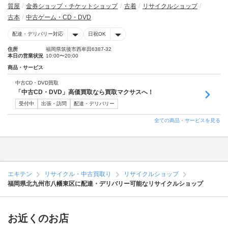
質屋
金券ショップ・チケットショップ
古着
リサイクルショップ
古本
中古ゲーム・CD・DVD
配達・デリバリー対応
日祝OK
住所
福岡県筑後市西牟田6387-32
本日の営業状況
10:00〜20:00
商品・サービス
中古CD・DVD買取
「中古CD・DVD」高価買取なら買取マクサスへ！
受付中
出張・訪問
配達・デリバリー
全ての商品・サービスを見る
エキテン
リサイクル・中古買取り
リサイクルショップ
福岡県北九州市八幡東区に配達・デリバリー可能なリサイクルショップ
お近くのお店