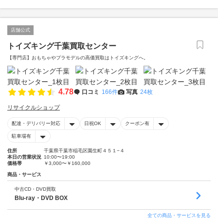
店舗公式
トイズキング千葉買取センター
【専門店】おもちゃやプラモデルの高価買取はトイズキングへ。‎
4.78
口コミ
166件
写真
24枚
リサイクルショップ
配達・デリバリー対応
日祝OK
クーポン有
駐車場有
住所
千葉県千葉市稲毛区園生町４５１−４
本日の営業状況
10:00〜19:00
価格帯
￥3,000〜￥160,000
商品・サービス
中古CD・DVD買取
Blu-ray・DVD BOX
全ての商品・サービスを見る