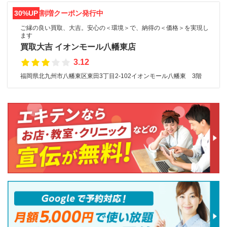
30%UP
割増クーポン発行中
ご縁の良い買取、大吉。安心の＜環境＞で、納得の＜価格＞を実現し
ます
買取大吉 イオンモール八幡東店
3.12
福岡県北九州市八幡東区東田3丁目2-102イオンモール八幡東 3階