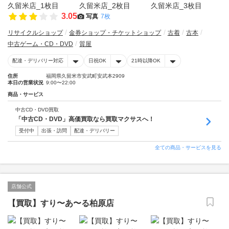
3.05
写真
7枚
リサイクルショップ
金券ショップ・チケットショップ
古着
古本
中古ゲーム・CD・DVD
質屋
配達・デリバリー対応
日祝OK
21時以降OK
住所
福岡県久留米市安武町安武本2909
本日の営業状況
9:00〜22:00
商品・サービス
中古CD・DVD買取
「中古CD・DVD」高価買取なら買取マクサスへ！
受付中
出張・訪問
配達・デリバリー
全ての商品・サービスを見る
店舗公式
【買取】すり〜あ〜る柏原店