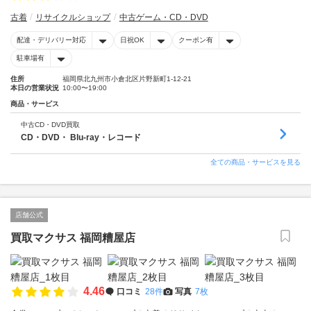
古着
リサイクルショップ
中古ゲーム・CD・DVD
配達・デリバリー対応
日祝OK
クーポン有
駐車場有
住所
福岡県北九州市小倉北区片野新町1-12-21
本日の営業状況
10:00〜19:00
商品・サービス
中古CD・DVD買取
CD・DVD・ Blu-ray・レコード
全ての商品・サービスを見る
店舗公式
買取マクサス 福岡糟屋店
4.46
口コミ
28件
写真
7枚