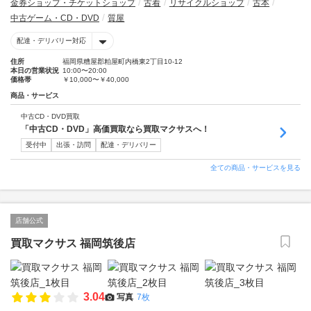
金券ショップ・チケットショップ
古着
リサイクルショップ
古本
中古ゲーム・CD・DVD
質屋
配達・デリバリー対応
住所
福岡県糟屋郡粕屋町内橋東2丁目10-12
本日の営業状況
10:00〜20:00
価格帯
￥10,000〜￥40,000
商品・サービス
中古CD・DVD買取
「中古CD・DVD」高価買取なら買取マクサスへ！
受付中
出張・訪問
配達・デリバリー
全ての商品・サービスを見る
店舗公式
買取マクサス 福岡筑後店
3.04
写真
7枚