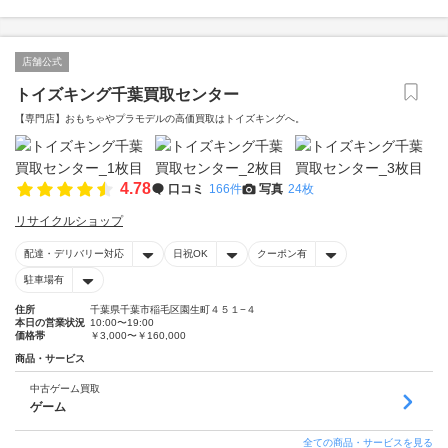
店舗公式
トイズキング千葉買取センター
【専門店】おもちゃやプラモデルの高価買取はトイズキングへ。‎
4.78
口コミ
166件
写真
24枚
リサイクルショップ
配達・デリバリー対応
日祝OK
クーポン有
駐車場有
住所
千葉県千葉市稲毛区園生町４５１−４
本日の営業状況
10:00〜19:00
価格帯
￥3,000〜￥160,000
商品・サービス
中古ゲーム買取
ゲーム
全ての商品・サービスを見る