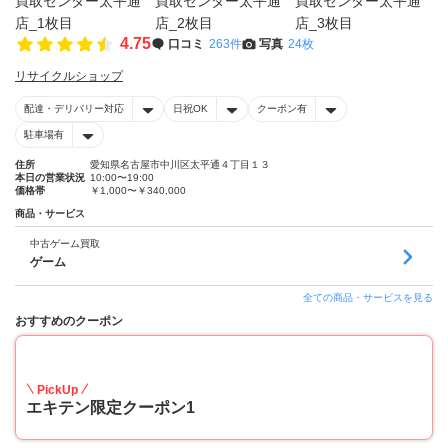
4.75
口コミ
263件
写真
24枚
リサイクルショップ
配達・デリバリー対応
日祝OK
クーポン有
駐車場有
住所
愛知県名古屋市中川区太平通４丁目１３
本日の営業状況
10:00〜19:00
価格帯
￥1,000〜￥340,000
商品・サービス
中古ゲーム買取
ゲーム
全ての商品・サービスを見る
おすすめのクーポン
20
PickUp
エキテン限定クーポン1