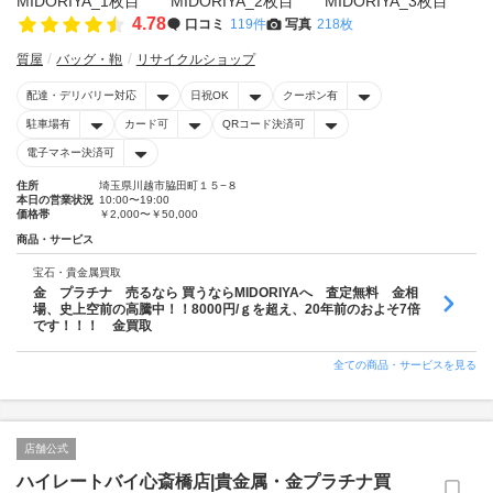
4.78
口コミ
119件
写真
218枚
質屋
バッグ・鞄
リサイクルショップ
配達・デリバリー対応
日祝OK
クーポン有
駐車場有
カード可
QRコード決済可
電子マネー決済可
住所
埼玉県川越市脇田町１５−８
本日の営業状況
10:00〜19:00
価格帯
￥2,000〜￥50,000
商品・サービス
宝石・貴金属買取
金 プラチナ 売るなら 買うならMIDORIYAへ 査定無料 金相
場、史上空前の高騰中！！8000円/ｇを超え、20年前のおよそ7倍
です！！！ 金買取
全ての商品・サービスを見る
店舗公式
ハイレートバイ心斎橋店|貴金属・金プラチナ買