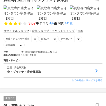
3.67
口コミ
4件
写真
141枚
リサイクルショップ
金券ショップ・チケットショップ
古本
配達・デリバリー対応
日祝OK
クーポン有
駐車場有
住所
香川県綾歌郡宇多津町浜二番丁16
本日の営業状況
10:00〜19:00
商品・サービス
宝石・貴金属買取
金・プラチナ・貴金属買取
全ての商品・サービスを見る
店舗公式