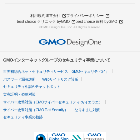
利用規約
運営会社
プライバシーポリシー
best choice クリニック byGMO
best choice 歯科 byGMO
©GMO DesignOne, Inc. All Rights reserved.
GMOインターネットグループのセキュリティ事業について
世界初総合ネットセキュリティサービス「GMOセキュリティ24」
パスワード漏洩診断
Webサイトリスク診断
セキュリティ相談AIチャットボット
実在証明・盗聴対策
サイバー攻撃対策（GMOサイバーセキュリティ byイエラエ）
サイバー攻撃対策（GMO Flatt Security）
なりすまし対策
セキュリティ事業の軌跡