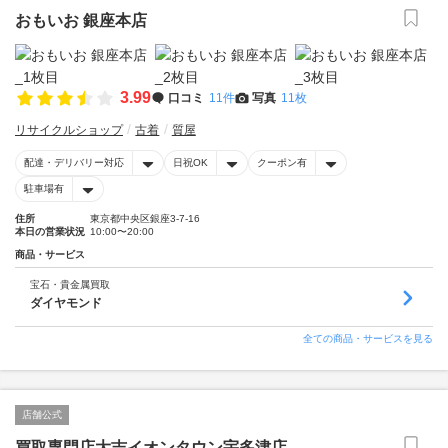
おもいお 銀座本店
3.99
口コミ
11件
写真
11枚
リサイクルショップ
古着
質屋
配達・デリバリー対応
日祝OK
クーポン有
駐車場有
住所
東京都中央区銀座3-7-16
本日の営業状況
10:00〜20:00
商品・サービス
宝石・貴金属買取
ダイヤモンド
全ての商品・サービスを見る
店舗公式
買取専門店大吉イオンタウン宇多津店