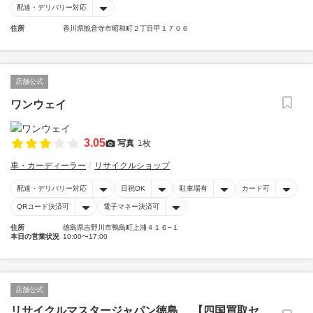
配達・デリバリー対応
住所
香川県観音寺市昭和町２丁目甲１７０６
店舗公式
ワンウェイ
3.05
写真
1枚
車・カーディーラー
リサイクルショップ
配達・デリバリー対応
日祝OK
駐車場有
カード可
QRコード決済可
電子マネー決済可
住所
徳島県吉野川市鴨島町上浦４１６−１
本日の営業状況
10:00〜17:00
店舗公式
リサイクルマスタージャパン徳島 【四国買取セ