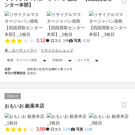
ンター本部】
3.12
口コミ
1件
写真
41枚
車・カーディーラー
リサイクルショップ
配達・デリバリー対応
日祝OK
カード可
住所
徳島県小松島市金磯町９番３６号
本日の営業状況
定休日
店舗公式
おもいお 銀座本店
3.99
口コミ
11件
写真
11枚