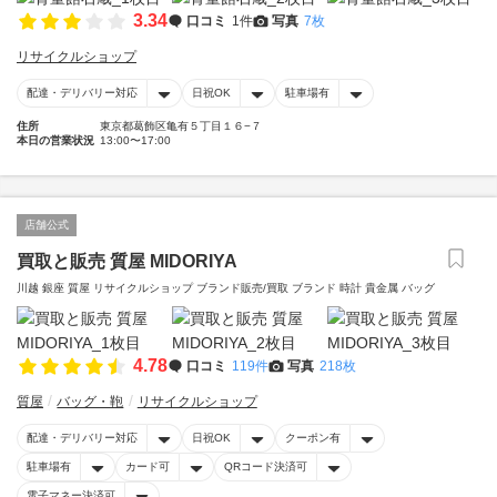
3.34
口コミ
1件
写真
7枚
リサイクルショップ
配達・デリバリー対応
日祝OK
駐車場有
住所
東京都葛飾区亀有５丁目１６−７
本日の営業状況
13:00〜17:00
店舗公式
買取と販売 質屋 MIDORIYA
川越 銀座 質屋 リサイクルショップ ブランド販売/買取 ブランド 時計 貴金属 バッグ
4.78
口コミ
119件
写真
218枚
質屋
バッグ・鞄
リサイクルショップ
配達・デリバリー対応
日祝OK
クーポン有
駐車場有
カード可
QRコード決済可
電子マネー決済可