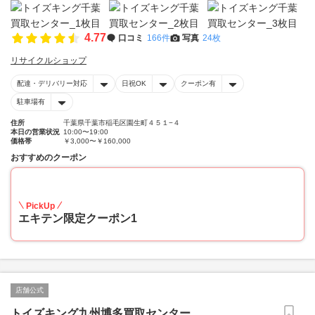
4.77
口コミ
166件
写真
24枚
リサイクルショップ
配達・デリバリー対応
日祝OK
クーポン有
駐車場有
住所
千葉県千葉市稲毛区園生町４５１−４
本日の営業状況
10:00〜19:00
価格帯
￥3,000〜￥160,000
おすすめのクーポン
20
PickUp
エキテン限定クーポン1
店舗公式
トイズキング九州博多買取センター