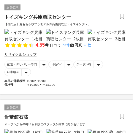
店舗公式
トイズキング兵庫買取センター
【専門店】おもちゃやプラモデルの高価買取はトイズキングへ。‎
4.55
口コミ
73件
写真
28枚
リサイクルショップ
配達・デリバリー専門
日祝OK
クーポン有
駐車場有
本日の営業状況
10:00〜19:00
価格帯
￥10,000〜￥14,300
店舗公式
骨董館石蔵
オープンから40年！目利きのスタッフが真摯に向き合います