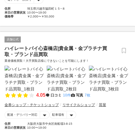
住所
埼玉県川越市脇田町１５−８
本日の営業状況
10:00〜19:00
価格帯
￥2,000〜￥50,000
店舗公式
ハイレートバイ心斎橋店|貴金属・金プラチナ買
取・ブランド品買取
業者価格買取！大手買取店様にできないことを可能にします！
4.05
口コミ
10件
写真
7枚
金券ショップ・チケットショップ
リサイクルショップ
質屋
配達・デリバリー対応
駐車場有
住所
大阪府大阪市中央区南船場3-8-15
本日の営業状況
10:00〜19:00