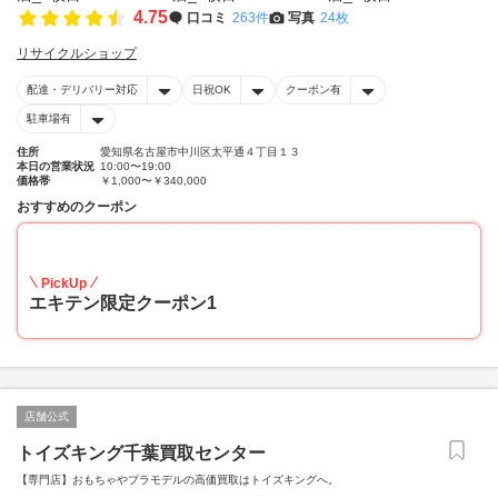
4.75
口コミ
263件
写真
24枚
リサイクルショップ
配達・デリバリー対応
日祝OK
クーポン有
駐車場有
住所
愛知県名古屋市中川区太平通４丁目１３
本日の営業状況
10:00〜19:00
価格帯
￥1,000〜￥340,000
おすすめのクーポン
20
PickUp
エキテン限定クーポン1
店舗公式
トイズキング千葉買取センター
【専門店】おもちゃやプラモデルの高価買取はトイズキングへ。‎