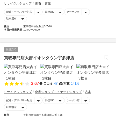
リサイクルショップ
古着
質屋
配達・デリバリー対応
日祝OK
クーポン有
駐車場有
住所
東京都中央区銀座3-7-16
本日の営業状況
10:00〜20:00
店舗公式
買取専門店大吉イオンタウン宇多津店
3.67
口コミ
4件
写真
141枚
リサイクルショップ
金券ショップ・チケットショップ
古本
配達・デリバリー対応
日祝OK
クーポン有
駐車場有
住所
香川県綾歌郡宇多津町浜二番丁16