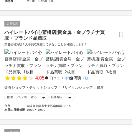
価格帯
￥2,000〜￥50,000
店舗公式
ハイレートバイ心斎橋店|貴金属・金プラチナ買
取・ブランド品買取
業者価格買取！大手買取店様にできないことを可能にします！
4.05
口コミ
10件
写真
7枚
金券ショップ・チケットショップ
リサイクルショップ
質屋
配達・デリバリー対応
駐車場有
住所
大阪府大阪市中央区南船場3-8-15
本日の営業状況
10:00〜19:00