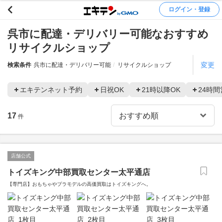
ログイン・登録
呉市に配達・デリバリー可能なおすすめ
リサイクルショップ
変更
検索条件
呉市に配達・デリバリー可能
リサイクルショップ
エキテンネット予約
日祝OK
21時以降OK
24時間
17
件
店舗公式
トイズキング中部買取センター太平通店
【専門店】おもちゃやプラモデルの高価買取はトイズキングへ。‎