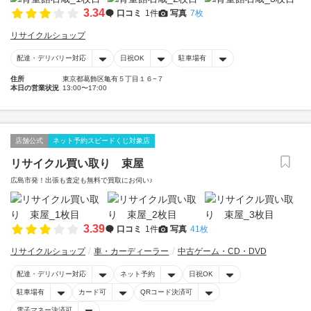
3.34
口コミ
1件
写真
7枚
リサイクルショップ
配達・デリバリー対応
日祝OK
駐車場有
住所
東京都葛飾区亀有５丁目１６−７
本日の営業状況
13:00〜17:00
店舗公式
ネット予約スピードくじ対象店
リサイクル買い取り 束屋
広島市発！出張も査定も無料で買取にお伺い♪
3.39
口コミ
1件
写真
41枚
リサイクルショップ
車・カーディーラー
中古ゲーム・CD・DVD
配達・デリバリー対応
ネット予約
日祝OK
駐車場有
カード可
QRコード決済可
電子マネー決済可