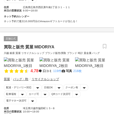
住所
広島県広島市西区庚午南1丁目３１－１１
本日の営業状況
9:00〜18:00
ネット予約カレンダー
ネット予約で最大10,000円分のAmazonギフトカードが当たる！
店舗公式
買取と販売 質屋 MIDORIYA
川越 銀座 質屋 リサイクルショップ ブランド販売/買取 ブランド 時計 貴金属 バッグ
4.78
口コミ
119件
写真
218枚
質屋
バッグ・鞄
リサイクルショップ
配達・デリバリー対応
日祝OK
クーポン有
駐車場有
カード可
QRコード決済可
電子マネー決済可
住所
埼玉県川越市脇田町１５−８
本日の営業状況
10:00〜19:00