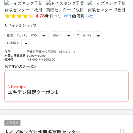
4.78
口コミ
166件
写真
24枚
リサイクルショップ
配達・デリバリー対応
日祝OK
クーポン有
駐車場有
住所
千葉県千葉市稲毛区園生町４５１−４
本日の営業状況
10:00〜19:00
価格帯
￥3,000〜￥160,000
おすすめのクーポン
20
PickUp
エキテン限定クーポン1
店舗公式
トイズキング九州博多買取センター