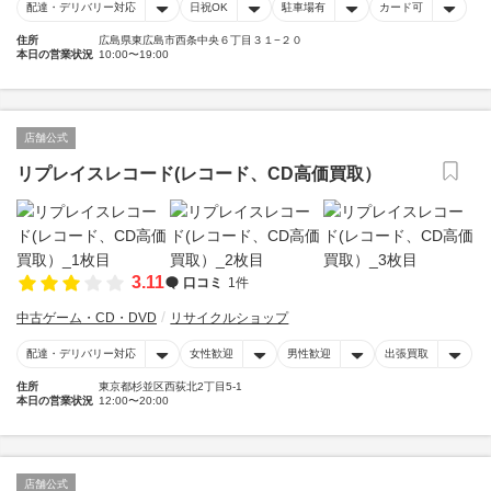
配達・デリバリー対応
日祝OK
駐車場有
カード可
住所
広島県東広島市西条中央６丁目３１−２０
本日の営業状況
10:00〜19:00
店舗公式
リプレイスレコード(レコード、CD高価買取）
3.11
口コミ
1件
中古ゲーム・CD・DVD
リサイクルショップ
配達・デリバリー対応
女性歓迎
男性歓迎
出張買取
住所
東京都杉並区西荻北2丁目5-1
本日の営業状況
12:00〜20:00
店舗公式