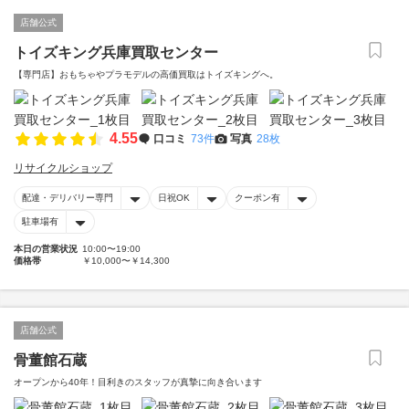
店舗公式
トイズキング兵庫買取センター
【専門店】おもちゃやプラモデルの高価買取はトイズキングへ。‎
4.55
口コミ
73件
写真
28枚
リサイクルショップ
配達・デリバリー専門
日祝OK
クーポン有
駐車場有
本日の営業状況
10:00〜19:00
価格帯
￥10,000〜￥14,300
店舗公式
骨董館石蔵
オープンから40年！目利きのスタッフが真摯に向き合います