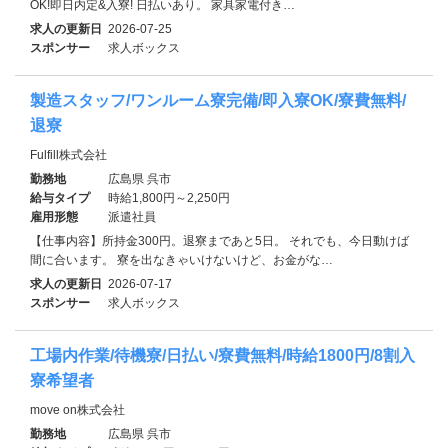
OK!即日内定&入寮! 日払いあり。 家具家電付き…
求人の更新日
2026-07-25
スポンサー
求人ボックス
製造スタッフ/ワンルーム寮完備/即入寮OK/寮費無料/
退寮
Fulfill株式会社
勤務地
広島県 呉市
給与タイプ
時給1,800円～2,250円
雇用形態
派遣社員
【仕事内容】所持金300円。退寮まであと5日。 それでも、今日動けば
間に合います。 寮を出なきゃいけないけど、お金がな…
求人の更新日
2026-07-17
スポンサー
求人ボックス
工場内作業/待機寮/日払い/寮費無料/時給1800円/8割入
寮希望者
move on株式会社
勤務地
広島県 呉市