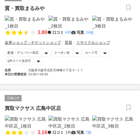
質・買取まるみや
3.80
口コミ
6件
写真
24枚
金券ショップ・チケットショップ
質屋
リサイクルショップ
配達・デリバリー対応
クーポン有
カード可
QRコード決済可
住所
大阪府大阪市北区天神橋６丁目５−１７
本日の営業状況
10:00〜19:00
店舗公式
買取マクサス 広島中区店
3.16
口コミ
1件
写真
7枚