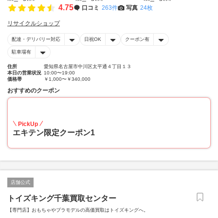
4.75
口コミ
263件
写真
24枚
リサイクルショップ
配達・デリバリー対応
日祝OK
クーポン有
駐車場有
住所
愛知県名古屋市中川区太平通４丁目１３
本日の営業状況
10:00〜19:00
価格帯
￥1,000〜￥340,000
おすすめのクーポン
20
PickUp
エキテン限定クーポン1
店舗公式
トイズキング千葉買取センター
【専門店】おもちゃやプラモデルの高価買取はトイズキングへ。‎