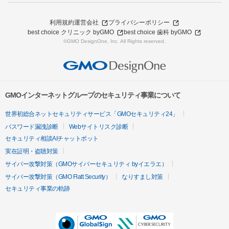
利用規約
運営会社
プライバシーポリシー
best choice クリニック byGMO
best choice 歯科 byGMO
©GMO DesignOne, Inc. All Rights reserved.
GMOインターネットグループのセキュリティ事業について
世界初総合ネットセキュリティサービス「GMOセキュリティ24」
パスワード漏洩診断
Webサイトリスク診断
セキュリティ相談AIチャットボット
実在証明・盗聴対策
サイバー攻撃対策（GMOサイバーセキュリティ byイエラエ）
サイバー攻撃対策（GMO Flatt Security）
なりすまし対策
セキュリティ事業の軌跡