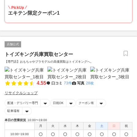
PickUp
エキテン限定クーポン1
店舗公式
トイズキング兵庫買取センター
【専門店】おもちゃやプラモデルの高価買取はトイズキングへ。‎
4.55
口コミ
73件
写真
28枚
リサイクルショップ
配達・デリバリー専門
日祝OK
クーポン有
駐車場有
本日の営業状況
10:00〜19:00
月
火
水
木
金
土
日
祝
10:00~19:00