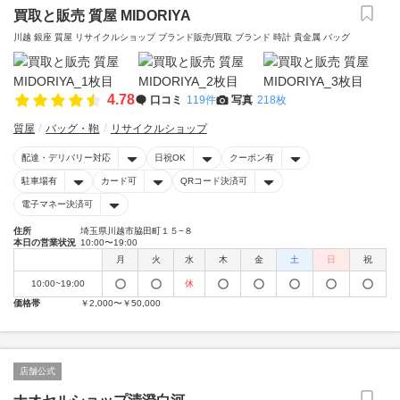
買取と販売 質屋 MIDORIYA
川越 銀座 質屋 リサイクルショップ ブランド販売/買取 ブランド 時計 貴金属 バッグ
4.78
口コミ
119件
写真
218枚
質屋
バッグ・鞄
リサイクルショップ
配達・デリバリー対応
日祝OK
クーポン有
駐車場有
カード可
QRコード決済可
電子マネー決済可
住所
埼玉県川越市脇田町１５−８
本日の営業状況
10:00〜19:00
月
火
水
木
金
土
日
祝
10:00~19:00
休
価格帯
￥2,000〜￥50,000
店舗公式