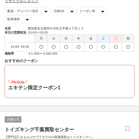
リサイクルショップ
配達・デリバリー対応
日祝OK
クーポン有
駐車場有
住所
愛知県名古屋市中川区太平通４丁目１３
本日の営業状況
10:00〜19:00
月
火
水
木
金
土
日
祝
10:00~19:00
価格帯
￥1,000〜￥340,000
おすすめのクーポン
20
PickUp
エキテン限定クーポン1
店舗公式
トイズキング千葉買取センター
【専門店】おもちゃやプラモデルの高価買取はトイズキングへ。‎