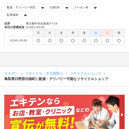
配達・デリバリー対応
日祝OK
クーポン有
駐車場有
住所
東京都中央区銀座3-7-16
本日の営業状況
10:00〜20:00
月
火
水
木
金
土
日
祝
10:00~20:00
エキテン
リサイクル・中古買取り
リサイクルショップ
鳥取県日野郡日南町に配達・デリバリー可能なリサイクルショップ