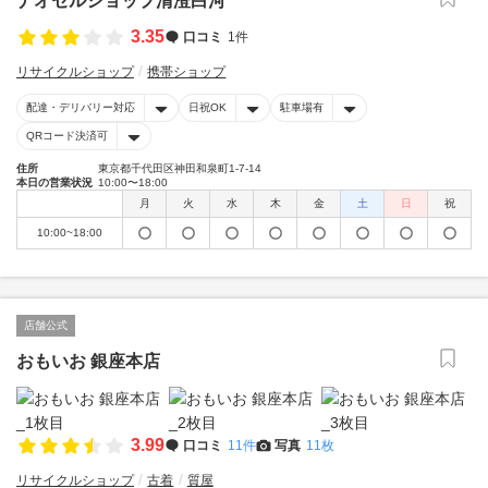
ナオセルショップ清澄白河
3.35
口コミ
1件
リサイクルショップ
携帯ショップ
配達・デリバリー対応
日祝OK
駐車場有
QRコード決済可
住所
東京都千代田区神田和泉町1-7-14
本日の営業状況
10:00〜18:00
月
火
水
木
金
土
日
祝
10:00~18:00
店舗公式
おもいお 銀座本店
3.99
口コミ
11件
写真
11枚
リサイクルショップ
古着
質屋