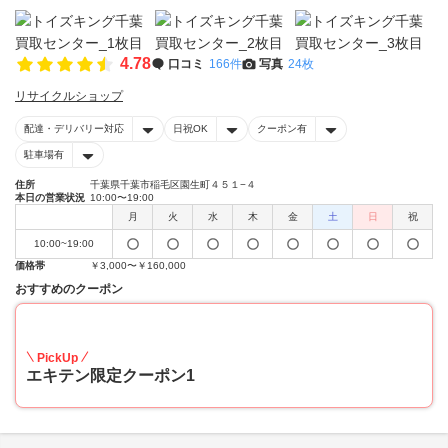
4.78
口コミ
166件
写真
24枚
リサイクルショップ
配達・デリバリー対応
日祝OK
クーポン有
駐車場有
住所
千葉県千葉市稲毛区園生町４５１−４
本日の営業状況
10:00〜19:00
月
火
水
木
金
土
日
祝
10:00~19:00
価格帯
￥3,000〜￥160,000
おすすめのクーポン
20
PickUp
エキテン限定クーポン1