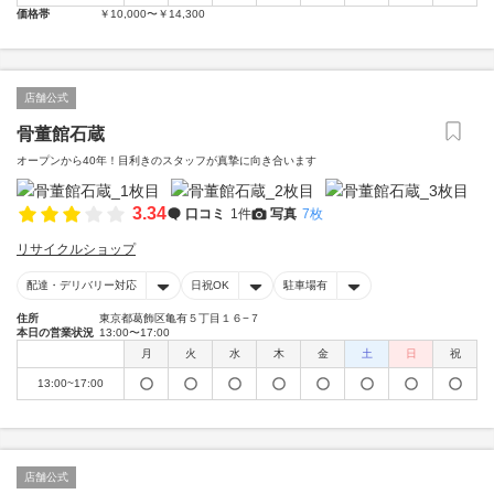
価格帯
￥10,000〜￥14,300
店舗公式
骨董館石蔵
オープンから40年！目利きのスタッフが真摯に向き合います
3.34
口コミ
1件
写真
7枚
リサイクルショップ
配達・デリバリー対応
日祝OK
駐車場有
住所
東京都葛飾区亀有５丁目１６−７
本日の営業状況
13:00〜17:00
月
火
水
木
金
土
日
祝
13:00~17:00
店舗公式