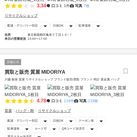
3.34
口コミ
1件
写真
7枚
リサイクルショップ
配達・デリバリー対応
日祝OK
駐車場有
住所
東京都葛飾区亀有５丁目１６−７
本日の営業状況
13:00〜17:00
店舗公式
買取と販売 質屋 MIDORIYA
川越 銀座 質屋 リサイクルショップ ブランド販売/買取 ブランド 時計 貴金属 バッグ
4.78
口コミ
119件
写真
218枚
質屋
バッグ・鞄
リサイクルショップ
配達・デリバリー対応
日祝OK
クーポン有
駐車場有
カード可
QRコード決済可
電子マネー決済可