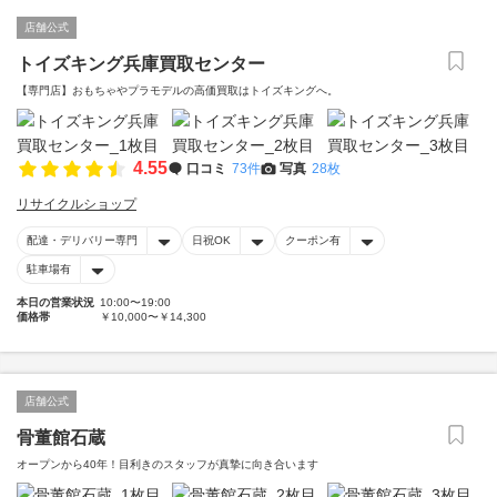
店舗公式
トイズキング兵庫買取センター
【専門店】おもちゃやプラモデルの高価買取はトイズキングへ。‎
4.55
口コミ
73件
写真
28枚
リサイクルショップ
配達・デリバリー専門
日祝OK
クーポン有
駐車場有
本日の営業状況
10:00〜19:00
価格帯
￥10,000〜￥14,300
店舗公式
骨董館石蔵
オープンから40年！目利きのスタッフが真摯に向き合います