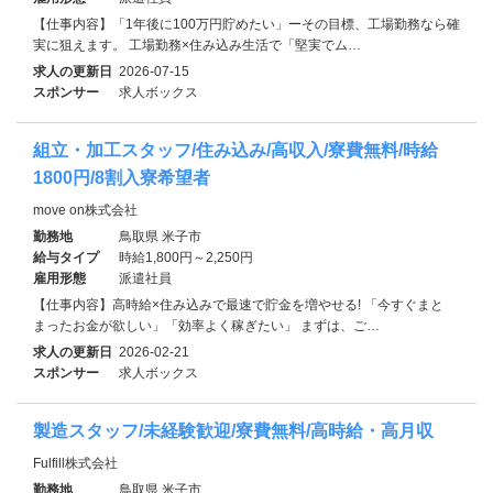
【仕事内容】「1年後に100万円貯めたい」ーその目標、工場勤務なら確
実に狙えます。 工場勤務×住み込み生活で「堅実でム…
求人の更新日
2026-07-15
スポンサー
求人ボックス
組立・加工スタッフ/住み込み/高収入/寮費無料/時給
1800円/8割入寮希望者
move on株式会社
勤務地
鳥取県 米子市
給与タイプ
時給1,800円～2,250円
雇用形態
派遣社員
【仕事内容】高時給×住み込みで最速で貯金を増やせる! 「今すぐまと
まったお金が欲しい」「効率よく稼ぎたい」 まずは、ご…
求人の更新日
2026-02-21
スポンサー
求人ボックス
製造スタッフ/未経験歓迎/寮費無料/高時給・高月収
Fulfill株式会社
勤務地
鳥取県 米子市