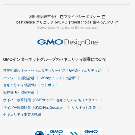
利用規約
運営会社
プライバシーポリシー
best choice クリニック byGMO
best choice 歯科 byGMO
©GMO DesignOne, Inc. All Rights reserved.
GMOインターネットグループのセキュリティ事業について
世界初総合ネットセキュリティサービス「GMOセキュリティ24」
パスワード漏洩診断
Webサイトリスク診断
セキュリティ相談AIチャットボット
実在証明・盗聴対策
サイバー攻撃対策（GMOサイバーセキュリティ byイエラエ）
サイバー攻撃対策（GMO Flatt Security）
なりすまし対策
セキュリティ事業の軌跡