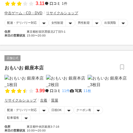
3.11
口コミ
1件
中古ゲーム・CD・DVD
リサイクルショップ
配達・デリバリー対応
女性歓迎
男性歓迎
出張買取
住所
東京都杉並区西荻北2丁目5-1
本日の営業状況
15:00〜20:00
店舗公式
おもいお 銀座本店
3.99
口コミ
11件
写真
11枚
リサイクルショップ
古着
質屋
配達・デリバリー対応
日祝OK
クーポン有
駐車場有
住所
東京都中央区銀座3-7-16
本日の営業状況
10:00〜20:00