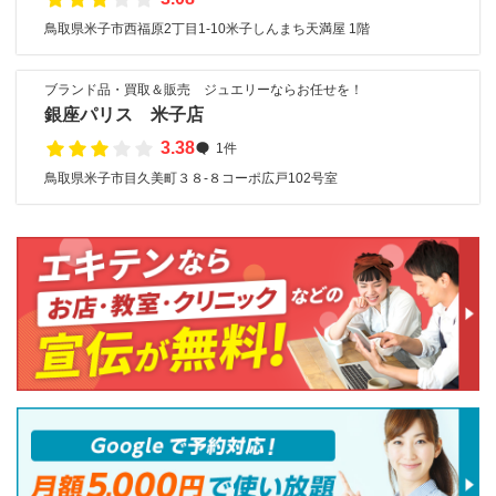
鳥取県米子市西福原2丁目1-10米子しんまち天満屋 1階
ブランド品・買取＆販売 ジュエリーならお任せを！
銀座パリス 米子店
3.38
1件
鳥取県米子市目久美町３８‐８コーポ広戸102号室