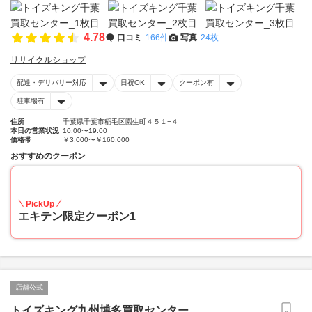
4.78
口コミ
166件
写真
24枚
リサイクルショップ
配達・デリバリー対応
日祝OK
クーポン有
駐車場有
住所
千葉県千葉市稲毛区園生町４５１−４
本日の営業状況
10:00〜19:00
価格帯
￥3,000〜￥160,000
おすすめのクーポン
20
PickUp
エキテン限定クーポン1
店舗公式
トイズキング九州博多買取センター