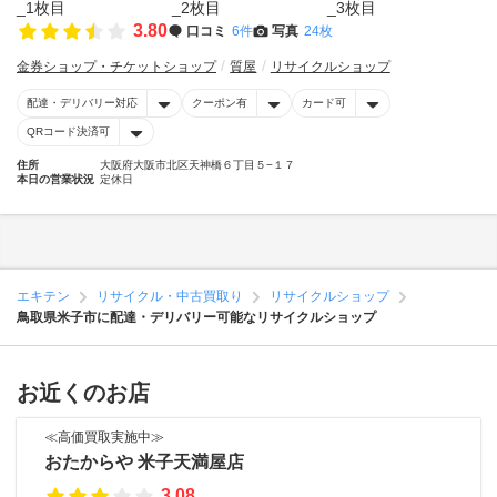
3.80
口コミ
6件
写真
24枚
金券ショップ・チケットショップ
質屋
リサイクルショップ
配達・デリバリー対応
クーポン有
カード可
QRコード決済可
住所
大阪府大阪市北区天神橋６丁目５−１７
本日の営業状況
定休日
エキテン
リサイクル・中古買取り
リサイクルショップ
鳥取県米子市に配達・デリバリー可能なリサイクルショップ
お近くのお店
≪高価買取実施中≫
おたからや 米子天満屋店
3.08