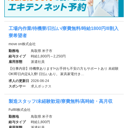
工場内作業/待機寮/日払い/寮費無料/時給1800円/8割入
寮希望者
move on株式会社
勤務地
鳥取県 米子市
給与タイプ
時給1,800円～2,250円
雇用形態
派遣社員
【仕事内容】待機寮あります!×お手持ち不安の方もサポートあり 未経験
OK!即日内定&入寮! 日払いあり。 家具家電付き…
求人の更新日
2026-06-24
スポンサー
求人ボックス
製造スタッフ/未経験歓迎/寮費無料/高時給・高月収
Fulfill株式会社
勤務地
鳥取県 米子市
給与タイプ
時給1,800円
雇用形態
派遣社員