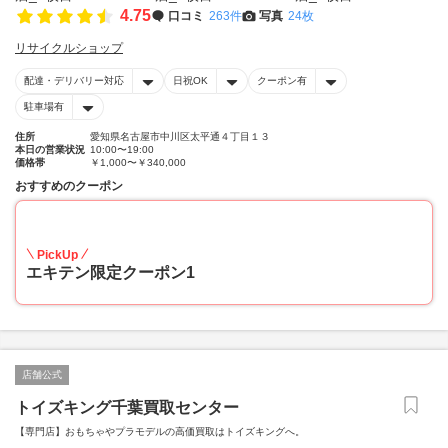
4.75
口コミ
263件
写真
24枚
リサイクルショップ
配達・デリバリー対応
日祝OK
クーポン有
駐車場有
住所
愛知県名古屋市中川区太平通４丁目１３
本日の営業状況
10:00〜19:00
価格帯
￥1,000〜￥340,000
おすすめのクーポン
20
PickUp
エキテン限定クーポン1
店舗公式
トイズキング千葉買取センター
【専門店】おもちゃやプラモデルの高価買取はトイズキングへ。‎