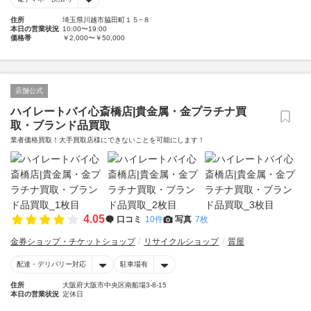
住所
埼玉県川越市脇田町１５−８
本日の営業状況
10:00〜19:00
価格帯
￥2,000〜￥50,000
店舗公式
ハイレートバイ心斎橋店|貴金属・金プラチナ買
取・ブランド品買取
業者価格買取！大手買取店様にできないことを可能にします！
4.05
口コミ
10件
写真
7枚
金券ショップ・チケットショップ
リサイクルショップ
質屋
配達・デリバリー対応
駐車場有
住所
大阪府大阪市中央区南船場3-8-15
本日の営業状況
定休日