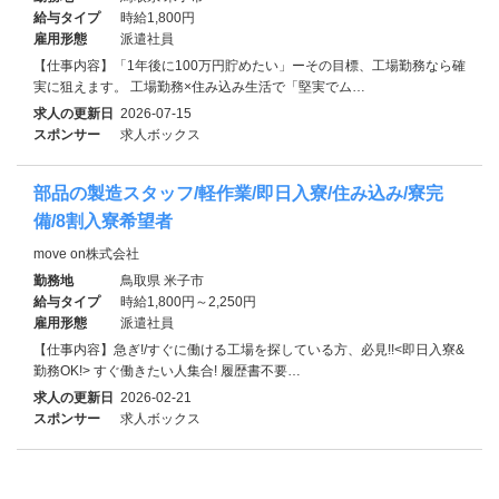
給与タイプ
時給1,800円
雇用形態
派遣社員
【仕事内容】「1年後に100万円貯めたい」ーその目標、工場勤務なら確
実に狙えます。 工場勤務×住み込み生活で「堅実でム…
求人の更新日
2026-07-15
スポンサー
求人ボックス
部品の製造スタッフ/軽作業/即日入寮/住み込み/寮完
備/8割入寮希望者
move on株式会社
勤務地
鳥取県 米子市
給与タイプ
時給1,800円～2,250円
雇用形態
派遣社員
【仕事内容】急ぎ!/すぐに働ける工場を探している方、必見!!<即日入寮&
勤務OK!> すぐ働きたい人集合! 履歴書不要…
求人の更新日
2026-02-21
スポンサー
求人ボックス