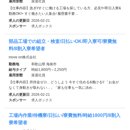
雇用形態
派遣社員
【仕事内容】急ぎ!/すぐに働ける工場を探している方、必見!!<即日入寮&
勤務OK!> すぐ働きたい人集合! 履歴書不要…
求人の更新日
2026-02-21
スポンサー
求人ボックス
部品工場での組立・検査/日払いOK/即入寮可/寮費無
料/8割入寮希望者
move on株式会社
勤務地
和歌山県 海南市
給与タイプ
時給1,800円～2,250円
雇用形態
派遣社員
【仕事内容】所持金ゼロ…どうしよう 今すぐ住める&働ける!/ 「お金が
なくて身動きが取れない…」「家も仕事も一気に決め…
求人の更新日
2026-02-21
スポンサー
求人ボックス
工場内作業/待機寮/日払い/寮費無料/時給1800円/8割入
寮希望者