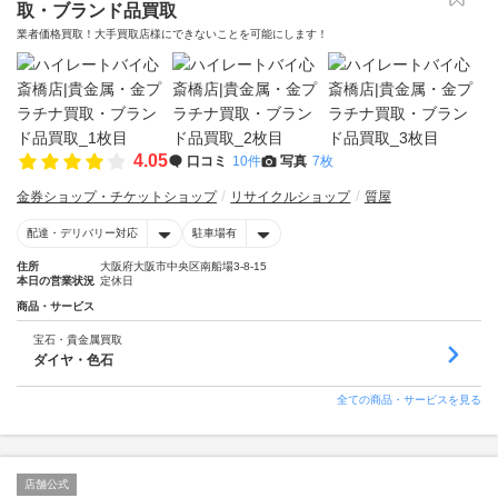
取・ブランド品買取
業者価格買取！大手買取店様にできないことを可能にします！
4.05
口コミ
10件
写真
7枚
金券ショップ・チケットショップ
リサイクルショップ
質屋
配達・デリバリー対応
駐車場有
住所
大阪府大阪市中央区南船場3-8-15
本日の営業状況
定休日
商品・サービス
宝石・貴金属買取
ダイヤ・色石
全ての商品・サービスを見る
店舗公式