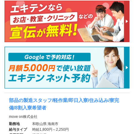
部品の製造スタッフ/軽作業/即日入寮/住み込み/寮完
備/8割入寮希望者
move on株式会社
勤務地
和歌山県 海南市
給与タイプ
時給1,800円～2,250円