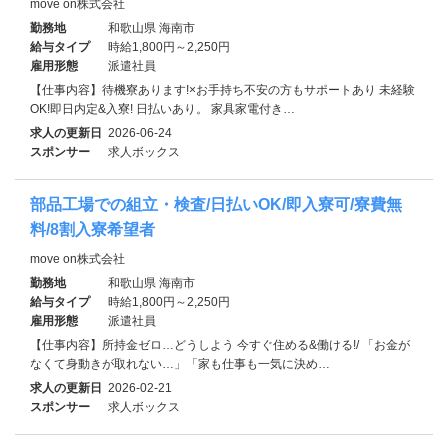
move on株式会社
勤務地
和歌山県 海南市
給与タイプ
時給1,800円～2,250円
雇用形態
派遣社員
【仕事内容】待機寮あります!×お手持ち不安の方もサポートあり 未経験
OK!即日内定&入寮! 日払いあり。 家具家電付き…
求人の更新日
2026-06-24
スポンサー
求人ボックス
部品工場での組立・検査/日払いOK/即入寮可/寮費無
料/8割入寮希望者
move on株式会社
勤務地
和歌山県 海南市
給与タイプ
時給1,800円～2,250円
雇用形態
派遣社員
【仕事内容】所持金ゼロ…どうしよう 今すぐ住める&働ける!/ 「お金が
なくて身動きが取れない…」「家も仕事も一気に決め…
求人の更新日
2026-02-21
スポンサー
求人ボックス