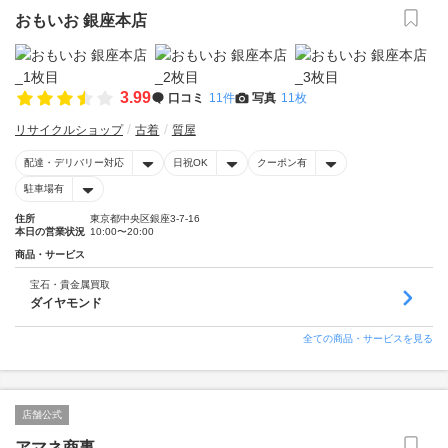
おもいお 銀座本店
3.99
口コミ
11件
写真
11枚
リサイクルショップ
古着
質屋
配達・デリバリー対応
日祝OK
クーポン有
駐車場有
住所
東京都中央区銀座3-7-16
本日の営業状況
10:00〜20:00
商品・サービス
宝石・貴金属買取
ダイヤモンド
全ての商品・サービスを見る
店舗公式
アマネ商事