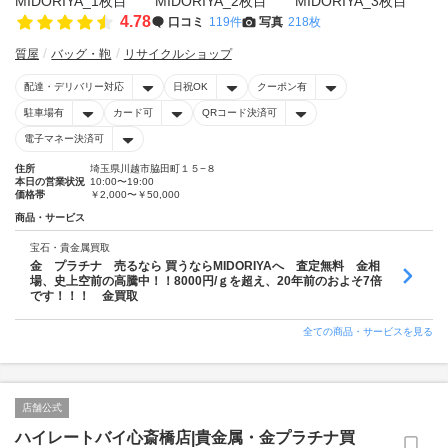
4.78
口コミ
119件
写真
218枚
質屋
バッグ・鞄
リサイクルショップ
配達・デリバリー対応
日祝OK
クーポン有
駐車場有
カード可
QRコード決済可
電子マネー決済可
住所
埼玉県川越市脇田町１５−８
本日の営業状況
10:00〜19:00
価格帯
￥2,000〜￥50,000
商品・サービス
宝石・貴金属買取
金 プラチナ 売るなら 買うならMIDORIYAへ 査定無料 金相
場、史上空前の高騰中！！8000円/ｇを超え、20年前のおよそ7倍
です！！！ 金買取
全ての商品・サービスを見る
店舗公式
ハイレートバイ心斎橋店|貴金属・金プラチナ買