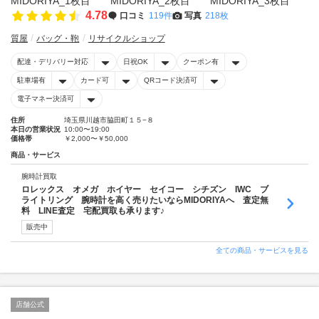
4.78
口コミ
119件
写真
218枚
質屋
バッグ・鞄
リサイクルショップ
配達・デリバリー対応
日祝OK
クーポン有
駐車場有
カード可
QRコード決済可
電子マネー決済可
住所
埼玉県川越市脇田町１５−８
本日の営業状況
10:00〜19:00
価格帯
￥2,000〜￥50,000
商品・サービス
腕時計買取
ロレックス オメガ ホイヤー セイコー シチズン IWC ブ
ライトリング 腕時計を高く売りたいならMIDORIYAへ 査定無
料 LINE査定 宅配買取も承ります♪
販売中
全ての商品・サービスを見る
店舗公式