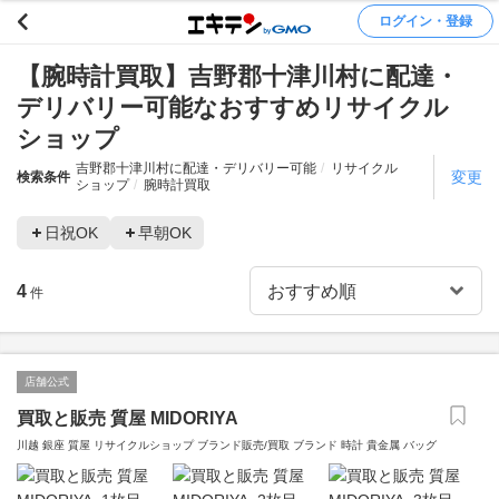
ログイン・登録
【腕時計買取】吉野郡十津川村に配達・
デリバリー可能なおすすめリサイクル
ショップ
吉野郡十津川村に配達・デリバリー可能
リサイクル
変更
検索条件
ショップ
腕時計買取
日祝OK
早朝OK
4
件
店舗公式
買取と販売 質屋 MIDORIYA
川越 銀座 質屋 リサイクルショップ ブランド販売/買取 ブランド 時計 貴金属 バッグ