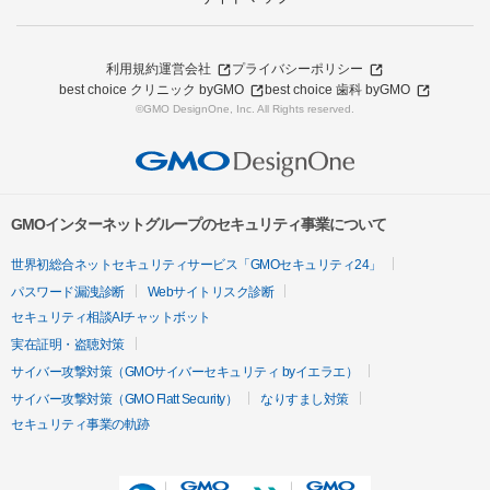
利用規約
運営会社
プライバシーポリシー
best choice クリニック byGMO
best choice 歯科 byGMO
©GMO DesignOne, Inc. All Rights reserved.
GMOインターネットグループのセキュリティ事業について
世界初総合ネットセキュリティサービス「GMOセキュリティ24」
パスワード漏洩診断
Webサイトリスク診断
セキュリティ相談AIチャットボット
実在証明・盗聴対策
サイバー攻撃対策（GMOサイバーセキュリティ byイエラエ）
サイバー攻撃対策（GMO Flatt Security）
なりすまし対策
セキュリティ事業の軌跡