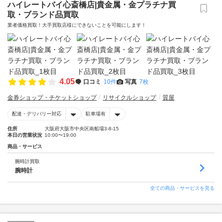
ハイレートバイ心斎橋店|貴金属・金プラチナ買
取・ブランド品買取
業者価格買取！大手買取店様にできないことを可能にします！
4.05
口コミ
10件
写真
7枚
金券ショップ・チケットショップ
リサイクルショップ
質屋
配達・デリバリー対応
駐車場有
住所
大阪府大阪市中央区南船場3-8-15
本日の営業状況
10:00〜19:00
商品・サービス
腕時計買取
腕時計
全ての商品・サービスを見る