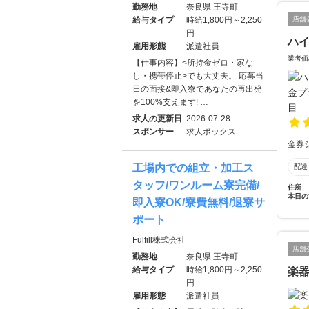
勤務地
奈良県 王寺町
店舗
給与タイプ
時給1,800円～2,250
円
ハ
雇用形態
派遣社員
業者価
【仕事内容】<所持金ゼロ・家な
し・携帯停止>でも大丈夫。 応募当
日の面接&即入寮であなたの再出発
を100%支えます! …
求人の更新日
2026-07-28
スポンサー
求人ボックス
金券
工場内での組立・加工ス
配達
タッフ/ワンルーム寮完備/
住所
本日の
即入寮OK/寮費無料/退寮サ
ポート
Fulfill株式会社
店舗
勤務地
奈良県 王寺町
給与タイプ
時給1,800円～2,250
楽器
円
雇用形態
派遣社員