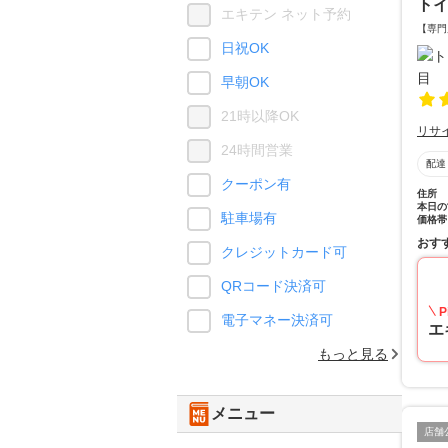
ト
エキテン ネット予約
【専門
日祝OK
早朝OK
21時以降OK
リサ
24時間営業
配達
クーポン有
住所
本日の
駐車場有
価格帯
おす
クレジットカード可
QRコード決済可
P
電子マネー決済可
エ
もっと見る
メニュー
店舗