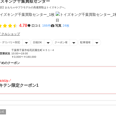
イズキング千葉買取センター
店】おもちゃやプラモデルの高価買取はトイズキングへ。‎
4.78
口コミ
166件
写真
24枚
イクルショップ
・デリバリー対応
日祝OK
クーポン有
駐車場有
千葉県千葉市稲毛区園生町４５１−４
営業状況
10:00〜19:00
￥3,000〜￥160,000
すめのクーポン
20
ickUp
キテン限定クーポン1
公式