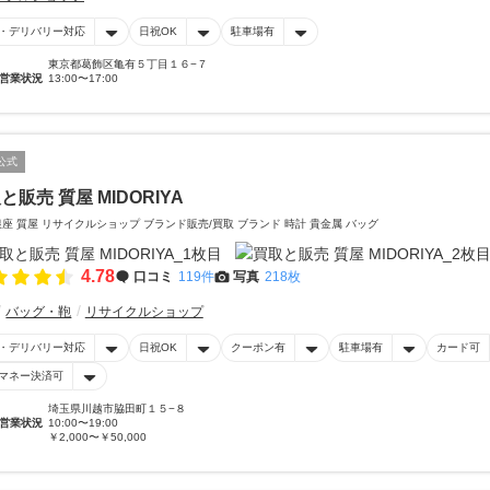
・デリバリー対応
日祝OK
駐車場有
東京都葛飾区亀有５丁目１６−７
営業状況
13:00〜17:00
公式
と販売 質屋 MIDORIYA
銀座 質屋 リサイクルショップ ブランド販売/買取 ブランド 時計 貴金属 バッグ
4.78
口コミ
119件
写真
218枚
バッグ・鞄
リサイクルショップ
・デリバリー対応
日祝OK
クーポン有
駐車場有
カード可
マネー決済可
埼玉県川越市脇田町１５−８
営業状況
10:00〜19:00
￥2,000〜￥50,000