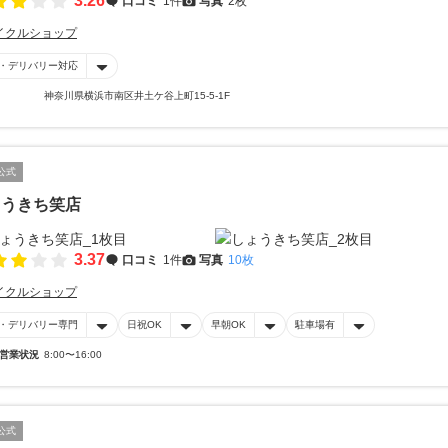
3.26
口コミ
1件
写真
2枚
イクルショップ
・デリバリー対応
神奈川県横浜市南区井土ケ谷上町15-5-1F
公式
ょうきち笑店
3.37
口コミ
1件
写真
10枚
イクルショップ
・デリバリー専門
日祝OK
早朝OK
駐車場有
営業状況
8:00〜16:00
公式