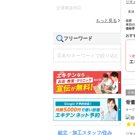
リサ
交通事故対応
配達
もっと見る
住所
本日の
価格帯
おす
フリーワード
P
エ
店舗
骨
オープ
組立・加工スタッフ/住み
リサ