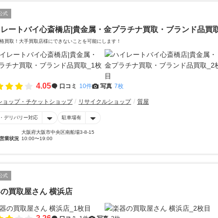
公式
イレートバイ心斎橋店|貴金属・金プラチナ買取・ブランド品買
格買取！大手買取店様にできないことを可能にします！
4.05
口コミ
10件
写真
7枚
ショップ・チケットショップ
リサイクルショップ
質屋
・デリバリー対応
駐車場有
大阪府大阪市中央区南船場3-8-15
営業状況
10:00〜19:00
公式
の買取屋さん 横浜店