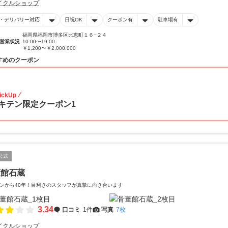
イクルショップ
・デリバリー対応
日祝OK
クーポン有
駐車場有
福岡県福岡市博多区比恵町１６−２４
営業状況
10:00〜19:00
￥1,200〜￥2,000,000
すめのクーポン
20
ickUp
キテン限定クーポン1
公式
董館石蔵
ンから40年！目利きのスタッフが真摯に向き合います
3.34
口コミ
1件
写真
7枚
イクルショップ