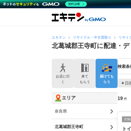
無料診断
エキテン
リサイクル・中古買取り
リサイ
北葛城郡王寺町に配達・
検索条
お店に行
来て
届けても
く
もらう
らう
日
エリア
19
件
奈良県
店舗
北葛城郡王寺町
ト