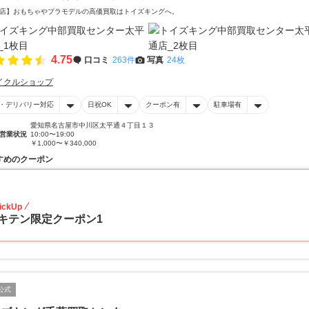
店】おもちゃやプラモデルの高価買取はトイズキングへ。‎
4.75
口コミ
263件
写真
24枚
イクルショップ
・デリバリー対応
日祝OK
クーポン有
駐車場有
愛知県名古屋市中川区太平通４丁目１３
営業状況
10:00〜19:00
￥1,000〜￥340,000
すめのクーポン
20
ickUp
キテン限定クーポン1
公式