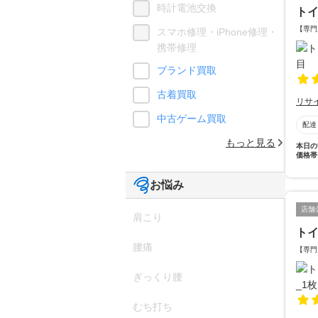
時計電池交換
ト
【専門
スマホ修理・iPhone修理・
携帯修理
ブランド買取
古着買取
リサ
中古ゲーム買取
配達
もっと見る
本日の
価格帯
お悩み
店舗
肩こり
ト
腰痛
【専門
ぎっくり腰
むち打ち