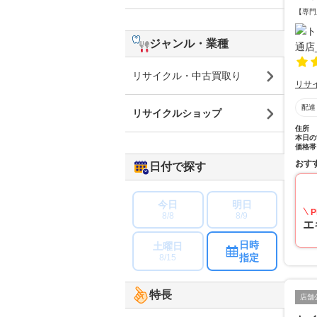
【専門
ジャンル・業種
リサイクル・中古買取り
リサ
配達
リサイクルショップ
住所
本日の
価格帯
おす
日付で探す
今日
明日
P
8/8
8/9
エ
日時
土曜日
指定
8/15
特長
店舗