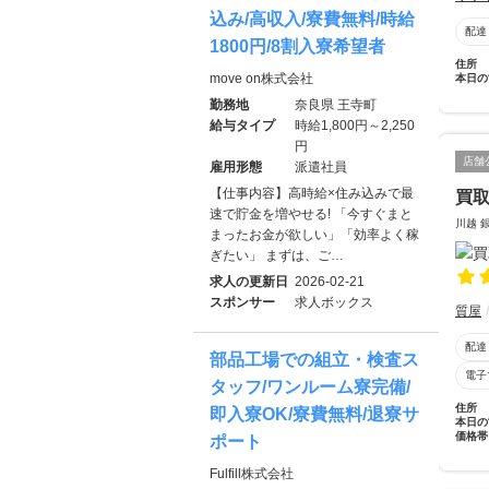
込み/高収入/寮費無料/時給
配達
1800円/8割入寮希望者
住所
move on株式会社
本日の
勤務地
奈良県 王寺町
給与タイプ
時給1,800円～2,250
円
店舗
雇用形態
派遣社員
【仕事内容】高時給×住み込みで最
買取
速で貯金を増やせる! 「今すぐまと
川越 
まったお金が欲しい」「効率よく稼
ぎたい」 まずは、ご…
求人の更新日
2026-02-21
スポンサー
求人ボックス
質屋
配達
部品工場での組立・検査ス
電子
タッフ/ワンルーム寮完備/
住所
即入寮OK/寮費無料/退寮サ
本日の
価格帯
ポート
Fulfill株式会社