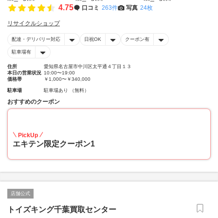
4.75
口コミ
263件
写真
24枚
リサイクルショップ
配達・デリバリー対応
日祝OK
クーポン有
駐車場有
住所
愛知県名古屋市中川区太平通４丁目１３
本日の営業状況
10:00〜19:00
価格帯
￥1,000〜￥340,000
駐車場
駐車場あり （無料）
おすすめのクーポン
20
PickUp
エキテン限定クーポン1
店舗公式
トイズキング千葉買取センター