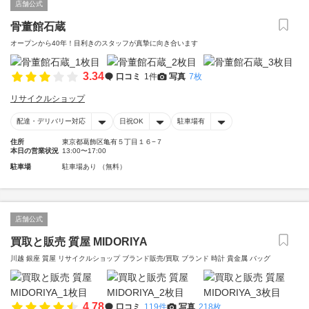
店舗公式
骨董館石蔵
オープンから40年！目利きのスタッフが真摯に向き合います
3.34
口コミ
1件
写真
7枚
リサイクルショップ
配達・デリバリー対応
日祝OK
駐車場有
住所
東京都葛飾区亀有５丁目１６−７
本日の営業状況
13:00〜17:00
駐車場
駐車場あり （無料）
店舗公式
買取と販売 質屋 MIDORIYA
川越 銀座 質屋 リサイクルショップ ブランド販売/買取 ブランド 時計 貴金属 バッグ
4.78
口コミ
119件
写真
218枚