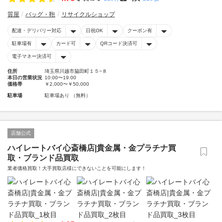
質屋
バッグ・鞄
リサイクルショップ
配達・デリバリー対応
日祝OK
クーポン有
駐車場有
カード可
QRコード決済可
電子マネー決済可
住所
埼玉県川越市脇田町１５−８
本日の営業状況
10:00〜19:00
価格帯
￥2,000〜￥50,000
駐車場
駐車場あり （無料）
店舗公式
ハイレートバイ心斎橋店|貴金属・金プラチナ買
取・ブランド品買取
業者価格買取！大手買取店様にできないことを可能にします！