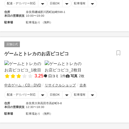
配達・デリバリー対応
日祝OK
駐車場有
住所
奈良県磯城郡川西町結崎598-1
本日の営業状況
10:00〜19:00
駐車場
駐車場あり （無料）
店舗公式
ゲームとトレカのお店ピコピコ
3.25
口コミ
1件
写真
2枚
中古ゲーム・CD・DVD
リサイクルショップ
古本
配達・デリバリー対応
日祝OK
駐車場有
住所
奈良県大和高田市高砂町6-8
本日の営業状況
12:30〜18:30
駐車場
駐車場あり （無料）