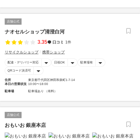
店舗公式
ナオセルショップ清澄白河
3.35
口コミ
1件
リサイクルショップ
携帯ショップ
配達・デリバリー対応
日祝OK
駐車場有
QRコード決済可
住所
東京都千代田区神田和泉町1-7-14
本日の営業状況
10:00〜18:00
駐車場
駐車場あり （有料）
店舗公式
おもいお 銀座本店