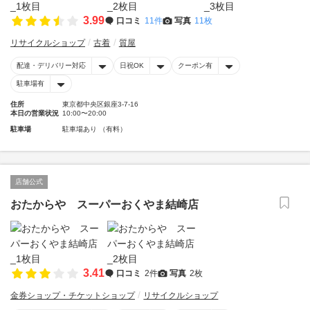
3.99
口コミ
11件
写真
11枚
リサイクルショップ
古着
質屋
配達・デリバリー対応
日祝OK
クーポン有
駐車場有
住所
東京都中央区銀座3-7-16
本日の営業状況
10:00〜20:00
駐車場
駐車場あり （有料）
店舗公式
おたからや スーパーおくやま結崎店
3.41
口コミ
2件
写真
2枚
金券ショップ・チケットショップ
リサイクルショップ