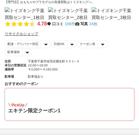
【専門店】おもちゃやプラモデルの高価買取はトイズキングへ。‎
4.78
口コミ
166件
写真
24枚
リサイクルショップ
配達・デリバリー対応
日祝OK
クーポン有
駐車場有
住所
千葉県千葉市稲毛区園生町４５１−４
本日の営業状況
10:00〜19:00
価格帯
￥3,000〜￥160,000
駐車場
駐車場あり
おすすめのクーポン
20
PickUp
エキテン限定クーポン1