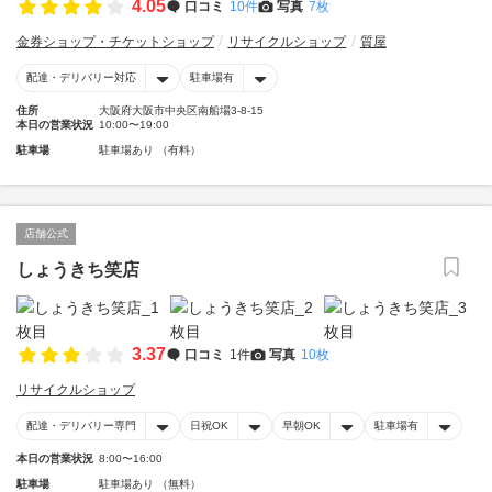
4.05
口コミ
10件
写真
7枚
金券ショップ・チケットショップ
リサイクルショップ
質屋
配達・デリバリー対応
駐車場有
住所
大阪府大阪市中央区南船場3-8-15
本日の営業状況
10:00〜19:00
駐車場
駐車場あり （有料）
店舗公式
しょうきち笑店
3.37
口コミ
1件
写真
10枚
リサイクルショップ
配達・デリバリー専門
日祝OK
早朝OK
駐車場有
本日の営業状況
8:00〜16:00
駐車場
駐車場あり （無料）