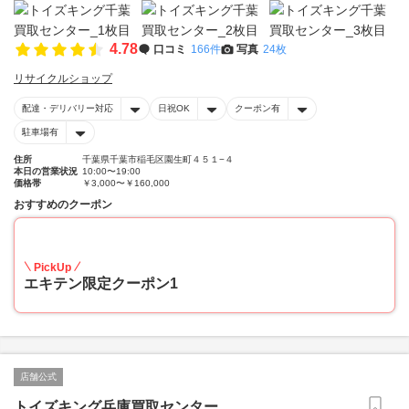
4.78
口コミ
166件
写真
24枚
リサイクルショップ
配達・デリバリー対応
日祝OK
クーポン有
駐車場有
住所
千葉県千葉市稲毛区園生町４５１−４
本日の営業状況
10:00〜19:00
価格帯
￥3,000〜￥160,000
おすすめのクーポン
20
PickUp
エキテン限定クーポン1
店舗公式
トイズキング兵庫買取センター