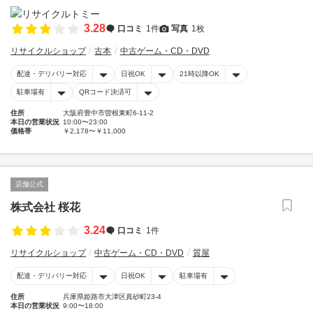
3.28
口コミ
1件
写真
1枚
リサイクルショップ
古本
中古ゲーム・CD・DVD
配達・デリバリー対応
日祝OK
21時以降OK
駐車場有
QRコード決済可
住所
大阪府豊中市曽根東町6-11-2
本日の営業状況
10:00〜23:00
価格帯
￥2,178〜￥11,000
店舗公式
株式会社 桜花
3.24
口コミ
1件
リサイクルショップ
中古ゲーム・CD・DVD
質屋
配達・デリバリー対応
日祝OK
駐車場有
住所
兵庫県姫路市大津区真砂町23-4
本日の営業状況
9:00〜18:00