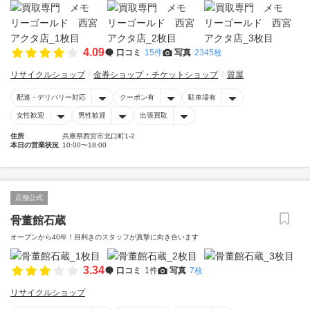
4.09
口コミ
15件
写真
2345枚
リサイクルショップ
金券ショップ・チケットショップ
質屋
配達・デリバリー対応
クーポン有
駐車場有
女性歓迎
男性歓迎
出張買取
住所
兵庫県西宮市北口町1-2
本日の営業状況
10:00〜18:00
店舗公式
骨董館石蔵
オープンから40年！目利きのスタッフが真摯に向き合います
3.34
口コミ
1件
写真
7枚
リサイクルショップ