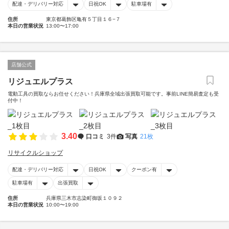
配達・デリバリー対応
日祝OK
駐車場有
住所
東京都葛飾区亀有５丁目１６−７
本日の営業状況
13:00〜17:00
店舗公式
リジュエルプラス
電動工具の買取ならお任せください！兵庫県全域出張買取可能です。事前LINE簡易査定も受
付中！
3.40
口コミ
3件
写真
21枚
リサイクルショップ
配達・デリバリー対応
日祝OK
クーポン有
駐車場有
出張買取
住所
兵庫県三木市志染町御坂１０９２
本日の営業状況
10:00〜19:00