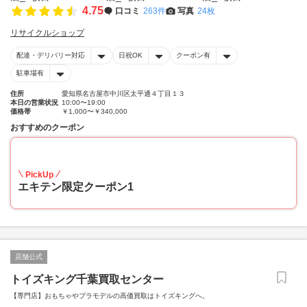
4.75
口コミ
263件
写真
24枚
リサイクルショップ
配達・デリバリー対応
日祝OK
クーポン有
駐車場有
住所
愛知県名古屋市中川区太平通４丁目１３
本日の営業状況
10:00〜19:00
価格帯
￥1,000〜￥340,000
おすすめのクーポン
20
PickUp
エキテン限定クーポン1
店舗公式
トイズキング千葉買取センター
【専門店】おもちゃやプラモデルの高価買取はトイズキングへ。‎