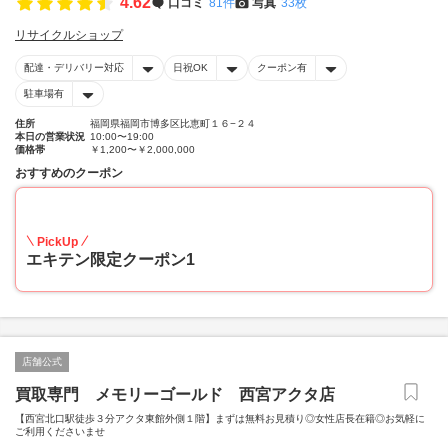
4.62
口コミ
81件
写真
33枚
リサイクルショップ
配達・デリバリー対応
日祝OK
クーポン有
駐車場有
住所
福岡県福岡市博多区比恵町１６−２４
本日の営業状況
10:00〜19:00
価格帯
￥1,200〜￥2,000,000
おすすめのクーポン
20
PickUp
エキテン限定クーポン1
店舗公式
買取専門 メモリーゴールド 西宮アクタ店
【西宮北口駅徒歩３分アクタ東館外側１階】まずは無料お見積り◎女性店長在籍◎お気軽に
ご利用くださいませ