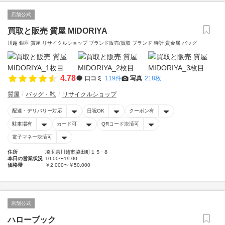
店舗公式
買取と販売 質屋 MIDORIYA
川越 銀座 質屋 リサイクルショップ ブランド販売/買取 ブランド 時計 貴金属 バッグ
4.78
口コミ
119件
写真
218枚
質屋
バッグ・鞄
リサイクルショップ
配達・デリバリー対応
日祝OK
クーポン有
駐車場有
カード可
QRコード決済可
電子マネー決済可
住所
埼玉県川越市脇田町１５−８
本日の営業状況
10:00〜19:00
価格帯
￥2,000〜￥50,000
店舗公式
ハローブック