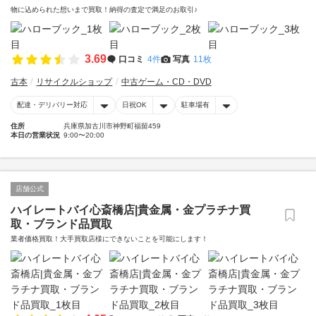
物に込められた想いまで買取！納得の査定で満足のお取引♪
3.69
口コミ
4件
写真
11枚
古本
リサイクルショップ
中古ゲーム・CD・DVD
配達・デリバリー対応
日祝OK
駐車場有
住所
兵庫県加古川市神野町福留459
本日の営業状況
9:00〜20:00
店舗公式
ハイレートバイ心斎橋店|貴金属・金プラチナ買
取・ブランド品買取
業者価格買取！大手買取店様にできないことを可能にします！