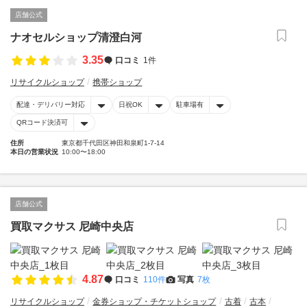
店舗公式
ナオセルショップ清澄白河
3.35
口コミ
1件
リサイクルショップ
携帯ショップ
配達・デリバリー対応
日祝OK
駐車場有
QRコード決済可
住所
東京都千代田区神田和泉町1-7-14
本日の営業状況
10:00〜18:00
店舗公式
買取マクサス 尼崎中央店
4.87
口コミ
110件
写真
7枚
リサイクルショップ
金券ショップ・チケットショップ
古着
古本