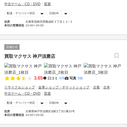
中古ゲーム・CD・DVD
質屋
配達・デリバリー対応
日祝OK
住所
兵庫県尼崎市西難波町２丁目１２−３
本日の営業状況
10:00〜20:00
店舗公式
買取マクサス 神戸須磨店
3.65
口コミ
6件
写真
9枚
リサイクルショップ
金券ショップ・チケットショップ
古着
古本
中古ゲーム・CD・DVD
質屋
配達・デリバリー対応
日祝OK
住所
兵庫県神戸市須磨区戎町2丁目1番10号
本日の営業状況
10:00〜20:00