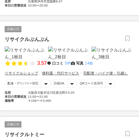
住所
兵庫県伊丹市昆陽東8-47
本日の営業状況
10:00〜20:00
店舗公式
リサイクルぶんぶん
3.57
口コミ
5件
写真
14枚
リサイクルショップ
便利屋・代行サービス
宅配便・バイク便・引越し
配達・デリバリー対応
日祝OK
QRコード決済可
住所
大阪府大阪市淀川区新北野3-5-20
本日の営業状況
11:00〜21:00
価格帯
￥106〜￥5,000
店舗公式
リサイクルトミー