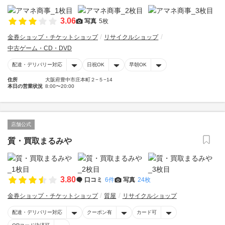
3.06
写真
5枚
金券ショップ・チケットショップ
リサイクルショップ
中古ゲーム・CD・DVD
配達・デリバリー対応
日祝OK
早朝OK
住所
大阪府豊中市庄本町２−５−14
本日の営業状況
8:00〜20:00
店舗公式
質・買取まるみや
3.80
口コミ
6件
写真
24枚
金券ショップ・チケットショップ
質屋
リサイクルショップ
配達・デリバリー対応
クーポン有
カード可