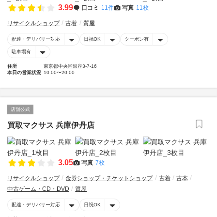
3.99
口コミ
11件
写真
11枚
リサイクルショップ
古着
質屋
配達・デリバリー対応
日祝OK
クーポン有
駐車場有
住所
東京都中央区銀座3-7-16
本日の営業状況
10:00〜20:00
店舗公式
買取マクサス 兵庫伊丹店
3.05
写真
7枚
リサイクルショップ
金券ショップ・チケットショップ
古着
古本
中古ゲーム・CD・DVD
質屋
配達・デリバリー対応
日祝OK