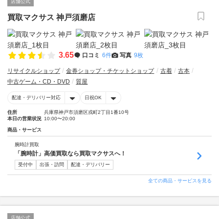
店舗公式
買取マクサス 神戸須磨店
3.65
口コミ
6件
写真
9枚
リサイクルショップ
金券ショップ・チケットショップ
古着
古本
中古ゲーム・CD・DVD
質屋
配達・デリバリー対応
日祝OK
住所
兵庫県神戸市須磨区戎町2丁目1番10号
本日の営業状況
10:00〜20:00
商品・サービス
腕時計買取
「腕時計」高価買取なら買取マクサスへ！
受付中
出張・訪問
配達・デリバリー
全ての商品・サービスを見る
店舗公式