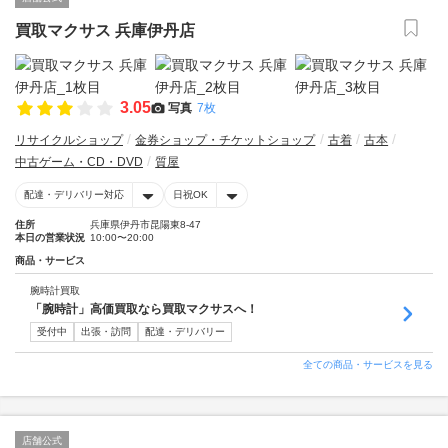
買取マクサス 兵庫伊丹店
3.05
写真
7枚
リサイクルショップ
金券ショップ・チケットショップ
古着
古本
中古ゲーム・CD・DVD
質屋
配達・デリバリー対応
日祝OK
住所
兵庫県伊丹市昆陽東8-47
本日の営業状況
10:00〜20:00
商品・サービス
腕時計買取
「腕時計」高価買取なら買取マクサスへ！
受付中
出張・訪問
配達・デリバリー
全ての商品・サービスを見る
店舗公式