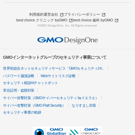
利用規約
運営会社
プライバシーポリシー
best choice クリニック byGMO
best choice 歯科 byGMO
©GMO DesignOne, Inc. All Rights reserved.
GMOインターネットグループのセキュリティ事業について
世界初総合ネットセキュリティサービス「GMOセキュリティ24」
パスワード漏洩診断
Webサイトリスク診断
セキュリティ相談AIチャットボット
実在証明・盗聴対策
サイバー攻撃対策（GMOサイバーセキュリティ byイエラエ）
サイバー攻撃対策（GMO Flatt Security）
なりすまし対策
セキュリティ事業の軌跡