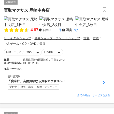
店舗公式
買取マクサス 尼崎中央店
4.87
口コミ
110件
写真
7枚
リサイクルショップ
金券ショップ・チケットショップ
古着
古本
中古ゲーム・CD・DVD
質屋
配達・デリバリー対応
日祝OK
住所
兵庫県尼崎市西難波町２丁目１２−３
本日の営業状況
10:00〜20:00
商品・サービス
腕時計買取
「腕時計」高価買取なら買取マクサスへ！
受付中
出張・訪問
配達・デリバリー
全ての商品・サービスを見る