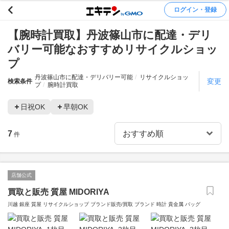
ログイン・登録
【腕時計買取】丹波篠山市に配達・デリ
バリー可能なおすすめリサイクルショッ
プ
丹波篠山市に配達・デリバリー可能
リサイクルショッ
変更
検索条件
プ
腕時計買取
日祝OK
早朝OK
7
件
店舗公式
買取と販売 質屋 MIDORIYA
川越 銀座 質屋 リサイクルショップ ブランド販売/買取 ブランド 時計 貴金属 バッグ