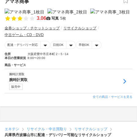
アマネ商事
3.06
写真
5枚
金券ショップ・チケットショップ
リサイクルショップ
中古ゲーム・CD・DVD
配達・デリバリー対応
日祝OK
早朝OK
住所
大阪府豊中市庄本町２−５−14
本日の営業状況
8:00〜20:00
商品・サービス
腕時計買取
腕時計買取
販売中
全ての商品・サービスを見る
エキテン
リサイクル・中古買取り
リサイクルショップ
兵庫県丹波篠山市に配達・デリバリー可能なリサイクルショップ