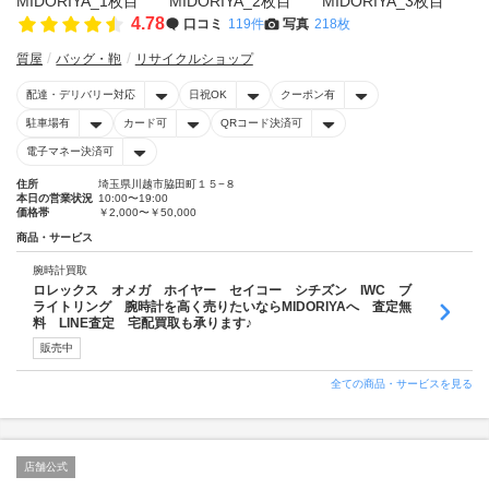
4.78
口コミ
119件
写真
218枚
質屋
バッグ・鞄
リサイクルショップ
配達・デリバリー対応
日祝OK
クーポン有
駐車場有
カード可
QRコード決済可
電子マネー決済可
住所
埼玉県川越市脇田町１５−８
本日の営業状況
10:00〜19:00
価格帯
￥2,000〜￥50,000
商品・サービス
腕時計買取
ロレックス オメガ ホイヤー セイコー シチズン IWC ブ
ライトリング 腕時計を高く売りたいならMIDORIYAへ 査定無
料 LINE査定 宅配買取も承ります♪
販売中
全ての商品・サービスを見る
店舗公式