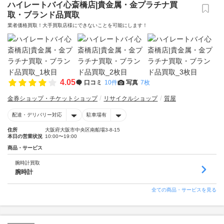
ハイレートバイ心斎橋店|貴金属・金プラチナ買
取・ブランド品買取
業者価格買取！大手買取店様にできないことを可能にします！
4.05
口コミ
10件
写真
7枚
金券ショップ・チケットショップ
リサイクルショップ
質屋
配達・デリバリー対応
駐車場有
住所
大阪府大阪市中央区南船場3-8-15
本日の営業状況
10:00〜19:00
商品・サービス
腕時計買取
腕時計
全ての商品・サービスを見る