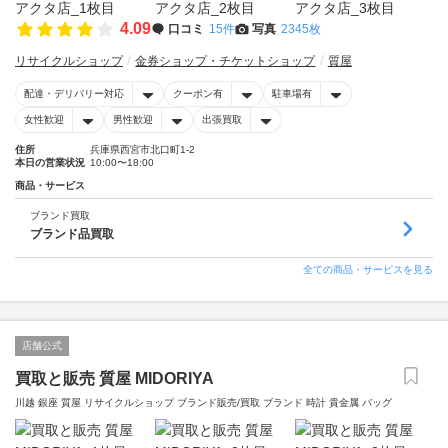
4.09
口コミ
15件
写真
2345枚
リサイクルショップ
金券ショップ・チケットショップ
質屋
配達・デリバリー対応
クーポン有
駐車場有
女性歓迎
男性歓迎
出張買取
住所
兵庫県西宮市北口町1-2
本日の営業状況
10:00〜18:00
商品・サービス
ブランド買取
ブランド品買取
全ての商品・サービスを見る
店舗公式
買取と販売 質屋 MIDORIYA
川越 銀座 質屋 リサイクルショップ ブランド販売/買取 ブランド 時計 貴金属 バッグ