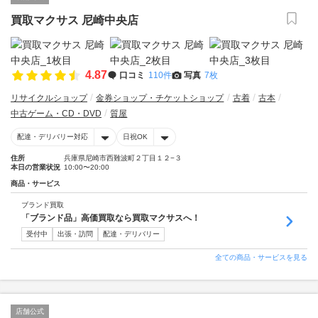
買取マクサス 尼崎中央店
4.87
口コミ
110件
写真
7枚
リサイクルショップ
金券ショップ・チケットショップ
古着
古本
中古ゲーム・CD・DVD
質屋
配達・デリバリー対応
日祝OK
住所
兵庫県尼崎市西難波町２丁目１２−３
本日の営業状況
10:00〜20:00
商品・サービス
ブランド買取
「ブランド品」高価買取なら買取マクサスへ！
受付中
出張・訪問
配達・デリバリー
全ての商品・サービスを見る
店舗公式