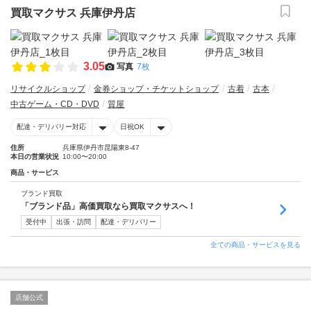
買取マクサス 兵庫伊丹店
3.05
写真
7枚
リサイクルショップ
金券ショップ・チケットショップ
古着
古本
中古ゲーム・CD・DVD
質屋
配達・デリバリー対応
日祝OK
住所
兵庫県伊丹市昆陽東8-47
本日の営業状況
10:00〜20:00
商品・サービス
ブランド買取
「ブランド品」高価買取なら買取マクサスへ！
受付中
出張・訪問
配達・デリバリー
全ての商品・サービスを見る
店舗公式