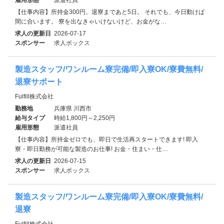
【仕事内容】所持金300円。退寮まであと5日。 それでも、今日動けば
間に合います。 寮を出なきゃいけないけど、お金がな…
求人の更新日
2026-07-17
スポンサー
求人ボックス
製造スタッフ/ワンルーム寮完備/即入寮OK/寮費無料/
退寮サポート
Fulfill株式会社
勤務地
兵庫県 川西市
給与タイプ
時給1,800円～2,250円
雇用形態
派遣社員
【仕事内容】所持金ゼロでも、即日で生活再スタートできます! 即入
寮・即日勤務が可能な製造のお仕事! お金・住まい・仕…
求人の更新日
2026-07-15
スポンサー
求人ボックス
製造スタッフ/ワンルーム寮完備/即入寮OK/寮費無料/
退寮
Fulfill株式会社