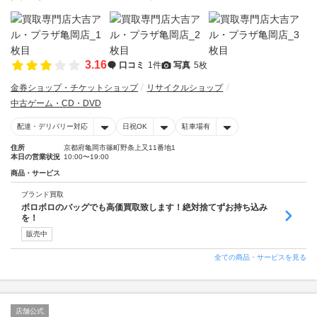
3.16
口コミ
1件
写真
5枚
金券ショップ・チケットショップ
リサイクルショップ
中古ゲーム・CD・DVD
配達・デリバリー対応
日祝OK
駐車場有
住所
京都府亀岡市篠町野条上又11番地1
本日の営業状況
10:00〜19:00
商品・サービス
ブランド買取
ボロボロのバッグでも高価買取致します！絶対捨てずお持ち込み
を！
販売中
全ての商品・サービスを見る
店舗公式