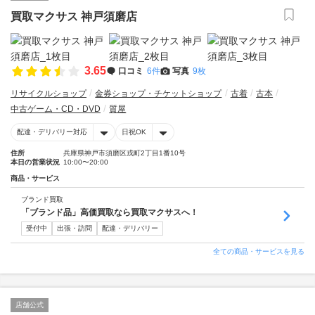
買取マクサス 神戸須磨店
3.65
口コミ
6件
写真
9枚
リサイクルショップ
金券ショップ・チケットショップ
古着
古本
中古ゲーム・CD・DVD
質屋
配達・デリバリー対応
日祝OK
住所
兵庫県神戸市須磨区戎町2丁目1番10号
本日の営業状況
10:00〜20:00
商品・サービス
ブランド買取
「ブランド品」高価買取なら買取マクサスへ！
受付中
出張・訪問
配達・デリバリー
全ての商品・サービスを見る
店舗公式