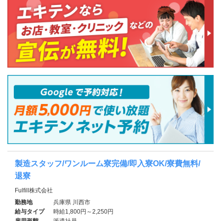
製造スタッフ/ワンルーム寮完備/即入寮OK/寮費無料/
退寮
Fulfill株式会社
勤務地
兵庫県 川西市
給与タイプ
時給1,800円～2,250円
雇用形態
派遣社員