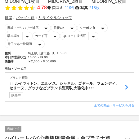
4.78
口コミ
119件
写真
218枚
質屋
バッグ・鞄
リサイクルショップ
配達・デリバリー対応
日祝OK
クーポン有
駐車場有
カード可
QRコード決済可
電子マネー決済可
住所
埼玉県川越市脇田町１５−８
本日の営業状況
10:00〜19:00
価格帯
￥2,000〜￥50,000
商品・サービス
ブランド買取
↑↑↑ルイヴィトン、エルメス、シャネル、ゴヤール、フェンディ、
セリーヌ、グッチなどブランド品買取 大強化中↑↑↑
販売中
全ての商品・サービスを見る
店舗公式
ハイレートバイ心斎橋店|貴金属・金プラチナ買