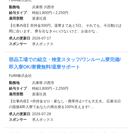
勤務地
兵庫県 川西市
給与タイプ
時給1,800円～2,250円
雇用形態
派遣社員
【仕事内容】所持金300円。退寮まであと5日。 それでも、今日動けば
間に合います。 寮を出なきゃいけないけど、お金がな…
求人の更新日
2026-07-17
スポンサー
求人ボックス
部品工場での組立・検査スタッフ/ワンルーム寮完備/
即入寮OK/寮費無料/退寮サポート
Fulfill株式会社
勤務地
兵庫県 川西市
給与タイプ
時給1,800円～2,250円
雇用形態
派遣社員
【仕事内容】<所持金ゼロ・家なし・携帯停止>でも大丈夫。 応募当日
の面接&即入寮であなたの再出発を100%支えます! …
求人の更新日
2026-07-28
スポンサー
求人ボックス