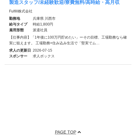
製造スタッフ/未経験歓迎/寮費無料/高時給・高月収
Fulfill株式会社
勤務地
兵庫県 川西市
給与タイプ
時給1,800円
雇用形態
派遣社員
【仕事内容】「1年後に100万円貯めたい」ーその目標、工場勤務なら確
実に狙えます。 工場勤務×住み込み生活で「堅実でム…
求人の更新日
2026-07-15
スポンサー
求人ボックス
PAGE TOP