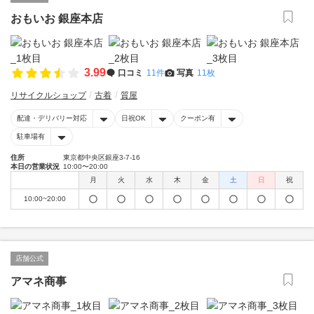
おもいお 銀座本店
3.99
口コミ
11件
写真
11枚
リサイクルショップ
古着
質屋
配達・デリバリー対応
日祝OK
クーポン有
駐車場有
住所
東京都中央区銀座3-7-16
本日の営業状況
10:00〜20:00
月
火
水
木
金
土
日
祝
10:00~20:00
店舗公式
アマネ商事