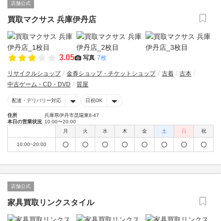
店舗公式
買取マクサス 兵庫伊丹店
3.05
写真
7枚
リサイクルショップ
金券ショップ・チケットショップ
古着
古本
中古ゲーム・CD・DVD
質屋
配達・デリバリー対応
日祝OK
住所
兵庫県伊丹市昆陽東8-47
本日の営業状況
10:00〜20:00
月
火
水
木
金
土
日
祝
10:00~20:00
店舗公式
家具買取リンクスタイル