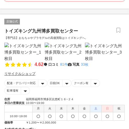
店舗公式
トイズキング九州博多買取センター
【専門店】おもちゃやプラモデルの高価買取はトイズキングへ。‎
4.62
口コミ
81件
写真
33枚
リサイクルショップ
配達・デリバリー対応
日祝OK
クーポン有
駐車場有
住所
福岡県福岡市博多区比恵町１６−２４
本日の営業状況
10:00〜19:00
月
火
水
木
金
土
日
祝
10:00~19:00
価格帯
￥1,200〜￥2,000,000