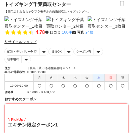
トイズキング千葉買取センター
【専門店】おもちゃやプラモデルの高価買取はトイズキングへ。‎
4.78
口コミ
166件
写真
24枚
リサイクルショップ
配達・デリバリー対応
日祝OK
クーポン有
駐車場有
住所
千葉県千葉市稲毛区園生町４５１−４
本日の営業状況
10:00〜19:00
月
火
水
木
金
土
日
祝
10:00~19:00
価格帯
￥3,000〜￥160,000
おすすめのクーポン
20
PickUp
エキテン限定クーポン1