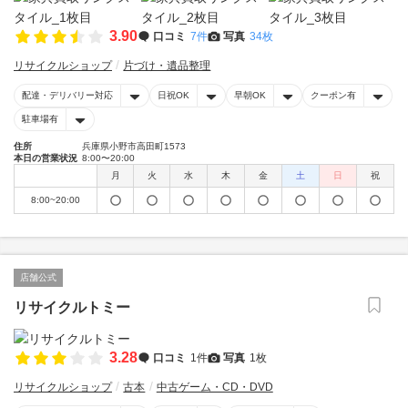
3.90
口コミ
7件
写真
34枚
リサイクルショップ
片づけ・遺品整理
配達・デリバリー対応
日祝OK
早朝OK
クーポン有
駐車場有
住所
兵庫県小野市高田町1573
本日の営業状況
8:00〜20:00
月
火
水
木
金
土
日
祝
8:00~20:00
店舗公式
リサイクルトミー
3.28
口コミ
1件
写真
1枚
リサイクルショップ
古本
中古ゲーム・CD・DVD