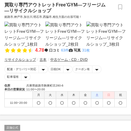
買取り専門アウトレットFree’GYM—フリージム
—リサイクルショップ
姫路市,神戸市,加古川,明石市,西脇市,相生方面の出張可能！
4.78
口コミ
63件
写真
31枚
リサイクルショップ
古本
中古ゲーム・CD・DVD
配達・デリバリー対応
日祝OK
クーポン有
駐車場有
住所
兵庫県姫路市飾東町庄280-6
本日の営業状況
11:00〜20:00
月
火
水
木
金
土
日
祝
11:00~20:00
店舗公式