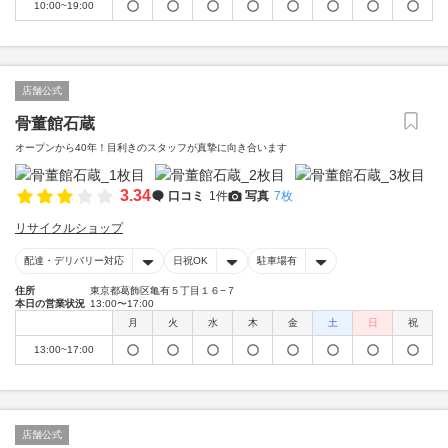
10:00~19:00
店舗公式
骨董館石蔵
オープンから40年！目利きのスタッフが真摯に向き合います
3.34
口コミ
1件
写真
7枚
リサイクルショップ
配達・デリバリー対応
日祝OK
駐車場有
住所
東京都葛飾区亀有５丁目１６−７
本日の営業状況
13:00〜17:00
月
火
水
木
金
土
日
祝
13:00~17:00
店舗公式