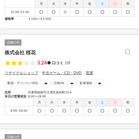
月
火
水
木
金
土
日
祝
11:00~21:00
休
価格帯
￥106〜￥5,000
店舗公式
株式会社 桜花
3.24
口コミ
1件
リサイクルショップ
中古ゲーム・CD・DVD
質屋
配達・デリバリー対応
日祝OK
駐車場有
住所
兵庫県姫路市大津区真砂町23-4
本日の営業状況
9:00〜18:00
月
火
水
木
金
土
日
祝
9:00~18:00
店舗公式