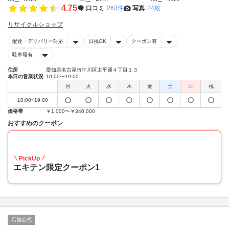
4.75
口コミ
263件
写真
24枚
リサイクルショップ
配達・デリバリー対応
日祝OK
クーポン有
駐車場有
住所
愛知県名古屋市中川区太平通４丁目１３
本日の営業状況
10:00〜19:00
月
火
水
木
金
土
日
祝
10:00~19:00
価格帯
￥1,000〜￥340,000
おすすめのクーポン
20
PickUp
エキテン限定クーポン1
店舗公式