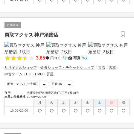
店舗公式
買取マクサス 神戸須磨店
3.65
口コミ
6件
写真
9枚
リサイクルショップ
金券ショップ・チケットショップ
古着
古本
中古ゲーム・CD・DVD
質屋
配達・デリバリー対応
日祝OK
住所
兵庫県神戸市須磨区戎町2丁目1番10号
本日の営業状況
10:00〜20:00
月
火
水
木
金
土
日
祝
10:00~20:00