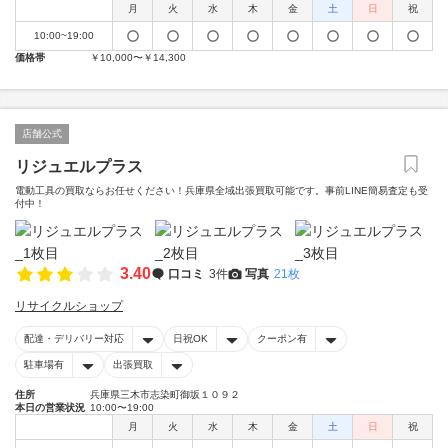
月
火
水
木
金
土
日
祝
10:00~19:00
価格帯
￥10,000〜￥14,300
店舗公式
リジュエルプラス
電動工具の買取ならお任せください！兵庫県全域出張買取可能です。事前LINE簡易査定も受
付中！
3.40
口コミ
3件
写真
21枚
リサイクルショップ
配達・デリバリー対応
日祝OK
クーポン有
駐車場有
出張買取
住所
兵庫県三木市志染町御坂１０９２
本日の営業状況
10:00〜19:00
月
火
水
木
金
土
日
祝