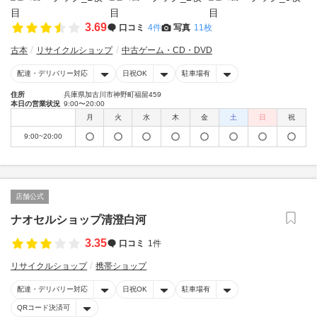
3.69
口コミ
4件
写真
11枚
古本
リサイクルショップ
中古ゲーム・CD・DVD
配達・デリバリー対応
日祝OK
駐車場有
住所
兵庫県加古川市神野町福留459
本日の営業状況
9:00〜20:00
月
火
水
木
金
土
日
祝
9:00~20:00
店舗公式
ナオセルショップ清澄白河
3.35
口コミ
1件
リサイクルショップ
携帯ショップ
配達・デリバリー対応
日祝OK
駐車場有
QRコード決済可