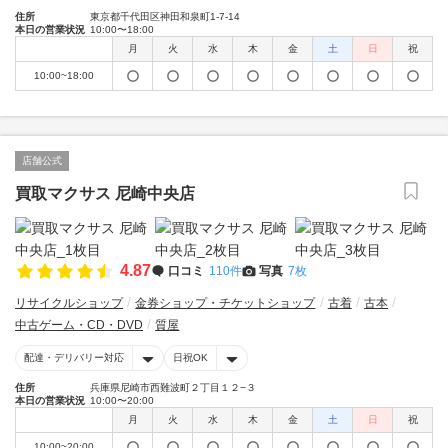
住所
東京都千代田区神田和泉町1-7-14
本日の営業状況
10:00〜18:00
月
火
水
木
金
土
日
祝
10:00~18:00
店舗公式
買取マクサス 尼崎中央店
4.87
口コミ
110件
写真
7枚
リサイクルショップ
金券ショップ・チケットショップ
古着
古本
中古ゲーム・CD・DVD
質屋
配達・デリバリー対応
日祝OK
住所
兵庫県尼崎市西難波町２丁目１２−３
本日の営業状況
10:00〜20:00
月
火
水
木
金
土
日
祝
10:00~20:00