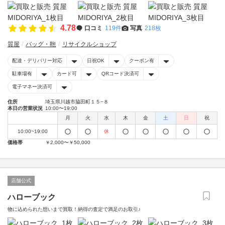
4.78
口コミ
119件
写真
218枚
質屋
バッグ・鞄
リサイクルショップ
配達・デリバリー対応
日祝OK
クーポン有
駐車場有
カード可
QRコード決済可
電子マネー決済可
住所
埼玉県川越市脇田町１５−８
本日の営業状況
10:00〜19:00
月
火
水
木
金
土
日
祝
10:00~19:00
休
価格帯
￥2,000〜￥50,000
店舗公式
ハローブック
物に込められた想いまで買取！納得の査定で満足のお取引♪