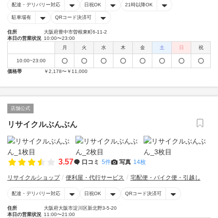
配達・デリバリー対応
日祝OK
21時以降OK
駐車場有
QRコード決済可
住所
大阪府豊中市曽根東町6-11-2
本日の営業状況
10:00〜23:00
月
火
水
木
金
土
日
祝
10:00~23:00
価格帯
￥2,178〜￥11,000
店舗公式
リサイクルぶんぶん
3.57
口コミ
5件
写真
14枚
リサイクルショップ
便利屋・代行サービス
宅配便・バイク便・引越し
配達・デリバリー対応
日祝OK
QRコード決済可
住所
大阪府大阪市淀川区新北野3-5-20
本日の営業状況
11:00〜21:00