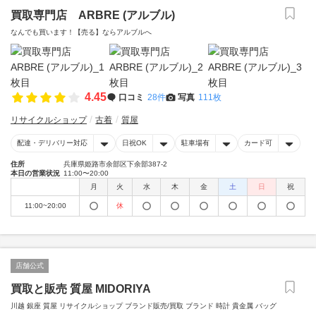
買取専門店 ARBRE (アルブル)
なんでも買います！【売る】ならアルブルへ
4.45
口コミ
28件
写真
111枚
リサイクルショップ
古着
質屋
配達・デリバリー対応
日祝OK
駐車場有
カード可
住所
兵庫県姫路市余部区下余部387-2
本日の営業状況
11:00〜20:00
月
火
水
木
金
土
日
祝
11:00~20:00
休
店舗公式
買取と販売 質屋 MIDORIYA
川越 銀座 質屋 リサイクルショップ ブランド販売/買取 ブランド 時計 貴金属 バッグ