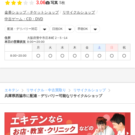
3.06
写真
5枚
金券ショップ・チケットショップ
リサイクルショップ
中古ゲーム・CD・DVD
配達・デリバリー対応
日祝OK
早朝OK
住所
大阪府豊中市庄本町２−５−14
本日の営業状況
8:00〜20:00
月
火
水
木
金
土
日
祝
8:00~20:00
エキテン
リサイクル・中古買取り
リサイクルショップ
兵庫県西脇市に配達・デリバリー可能なリサイクルショップ