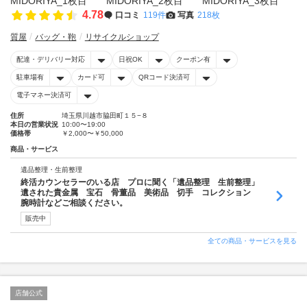
4.78
口コミ
119件
写真
218枚
質屋
バッグ・鞄
リサイクルショップ
配達・デリバリー対応
日祝OK
クーポン有
駐車場有
カード可
QRコード決済可
電子マネー決済可
住所
埼玉県川越市脇田町１５−８
本日の営業状況
10:00〜19:00
価格帯
￥2,000〜￥50,000
商品・サービス
遺品整理・生前整理
終活カウンセラーのいる店 プロに聞く「遺品整理 生前整理」
遺された貴金属 宝石 骨董品 美術品 切手 コレクション
腕時計などご相談ください。
販売中
全ての商品・サービスを見る
店舗公式