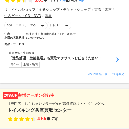
3.65
口コミ
6件
写真
9枚
リサイクルショップ
金券ショップ・チケットショップ
古着
古本
中古ゲーム・CD・DVD
質屋
配達・デリバリー対応
日祝OK
住所
兵庫県神戸市須磨区戎町2丁目1番10号
本日の営業状況
10:00〜20:00
商品・サービス
遺品整理・生前整理
「遺品整理・生前整理」も買取マクサスへお任せください！
受付中
出張・訪問
全ての商品・サービスを見る
20%UP
割増クーポン発行中
【専門店】おもちゃやプラモデルの高価買取はトイズキングへ。‎
トイズキング兵庫買取センター
4.55
73件