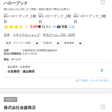
ハローブック
物に込められた想いまで買取！納得の査定で満足のお取引♪
3.69
口コミ
4件
写真
11枚
古本
リサイクルショップ
中古ゲーム・CD・DVD
配達・デリバリー対応
日祝OK
駐車場有
住所
兵庫県加古川市神野町福留459
本日の営業状況
9:00〜20:00
商品・サービス
遺品整理・生前整理
生前整理・遺品整理
全ての商品・サービスを見る
店舗公式
株式会社金森商店