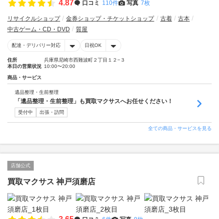
4.87
口コミ
110件
写真
7枚
リサイクルショップ
金券ショップ・チケットショップ
古着
古本
中古ゲーム・CD・DVD
質屋
配達・デリバリー対応
日祝OK
住所
兵庫県尼崎市西難波町２丁目１２−３
本日の営業状況
10:00〜20:00
商品・サービス
遺品整理・生前整理
「遺品整理・生前整理」も買取マクサスへお任せください！
受付中
出張・訪問
全ての商品・サービスを見る
店舗公式
買取マクサス 神戸須磨店