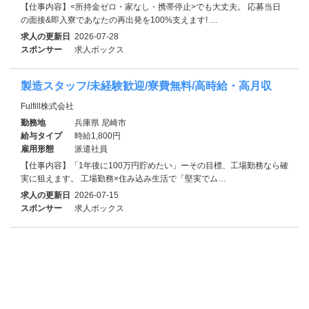
【仕事内容】<所持金ゼロ・家なし・携帯停止>でも大丈夫。 応募当日
の面接&即入寮であなたの再出発を100%支えます! …
求人の更新日
2026-07-28
スポンサー
求人ボックス
製造スタッフ/未経験歓迎/寮費無料/高時給・高月収
Fulfill株式会社
勤務地
兵庫県 尼崎市
給与タイプ
時給1,800円
雇用形態
派遣社員
【仕事内容】「1年後に100万円貯めたい」ーその目標、工場勤務なら確
実に狙えます。 工場勤務×住み込み生活で「堅実でム…
求人の更新日
2026-07-15
スポンサー
求人ボックス