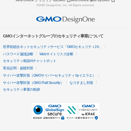
best choice クリニック byGMO
best choice 歯科 byGMO
©GMO DesignOne, Inc. All Rights reserved.
GMOインターネットグループのセキュリティ事業について
世界初総合ネットセキュリティサービス「GMOセキュリティ24」
パスワード漏洩診断
Webサイトリスク診断
セキュリティ相談AIチャットボット
実在証明・盗聴対策
サイバー攻撃対策（GMOサイバーセキュリティ byイエラエ）
サイバー攻撃対策（GMO Flatt Security）
なりすまし対策
セキュリティ事業の軌跡