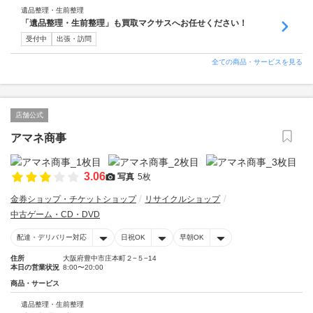
遺品整理・生前整理
「遺品整理・生前整理」も買取マクサスへお任せください！
受付中
出張・訪問
全ての商品・サービスを見る
店舗公式
アマネ商事
3.06
写真
5枚
金券ショップ・チケットショップ
リサイクルショップ
中古ゲーム・CD・DVD
配達・デリバリー対応
日祝OK
早朝OK
住所
大阪府豊中市庄本町２−５−14
本日の営業状況
8:00〜20:00
商品・サービス
遺品整理・生前整理