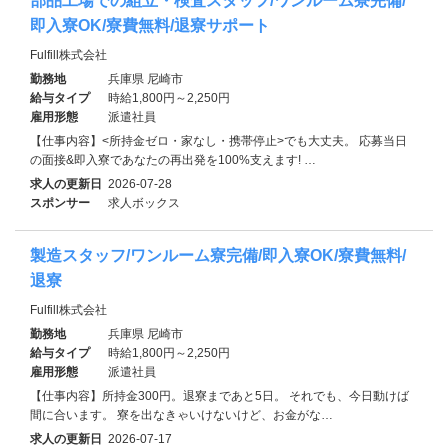
部品工場での組立・検査スタッフ/ワンルーム寮完備/
即入寮OK/寮費無料/退寮サポート
Fulfill株式会社
勤務地
兵庫県 尼崎市
給与タイプ
時給1,800円～2,250円
雇用形態
派遣社員
【仕事内容】<所持金ゼロ・家なし・携帯停止>でも大丈夫。 応募当日
の面接&即入寮であなたの再出発を100%支えます! …
求人の更新日
2026-07-28
スポンサー
求人ボックス
製造スタッフ/ワンルーム寮完備/即入寮OK/寮費無料/
退寮
Fulfill株式会社
勤務地
兵庫県 尼崎市
給与タイプ
時給1,800円～2,250円
雇用形態
派遣社員
【仕事内容】所持金300円。退寮まであと5日。 それでも、今日動けば
間に合います。 寮を出なきゃいけないけど、お金がな…
求人の更新日
2026-07-17