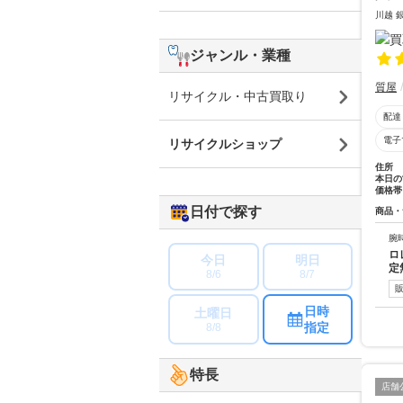
川越 
ジャンル・業種
質屋
リサイクル・中古買取り
配達
電子
リサイクルショップ
住所
本日の
価格帯
日付で探す
商品・
腕
ロ
今日
明日
定
8/6
8/7
日時
土曜日
指定
8/8
特長
店舗