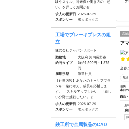
ブ
験やスキル、将来像や働き方の「想
い」を詳しくお聞かせ…
求人の更新日
2026-07-29
スポンサー
求人ボックス
店舗
工場でブレーキプレスの組
立
ア
株式会社ジャパンサポート
勤務地
大阪府 河内長野市
給与タイプ
時給1,500円～1,875
金券
円
雇用形態
派遣社員
配達
【仕事内容】あなたのキャリアプラ
ンを一緒に考え、成長を応援しま
住所
本日の
す。 「スキルアップしたい」「新し
商品・
い分野に挑戦したい」そ…
求人の更新日
2026-07-29
腕
スポンサー
求人ボックス
腕
鉄工所で金属製品のCAD