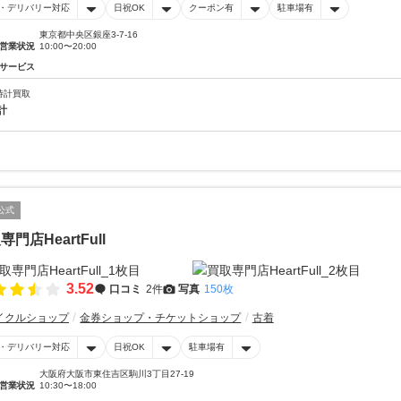
・デリバリー対応
日祝OK
クーポン有
駐車場有
東京都中央区銀座3-7-16
営業状況
10:00〜20:00
サービス
時計買取
計
公式
専門店HeartFull
3.52
口コミ
2件
写真
150枚
イクルショップ
金券ショップ・チケットショップ
古着
・デリバリー対応
日祝OK
駐車場有
大阪府大阪市東住吉区駒川3丁目27-19
営業状況
10:30〜18:00