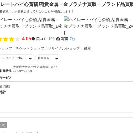
イレートバイ心斎橋店|貴金属・金プラチナ買取・ブランド品買
格買取！大手買取店様にできないことを可能にします！
4.05
口コミ
10件
写真
7枚
ショップ・チケットショップ
リサイクルショップ
質屋
・デリバリー対応
駐車場有
大阪府大阪市中央区南船場3-8-15
営業状況
10:00〜19:00
サービス
時計買取
時計
公式