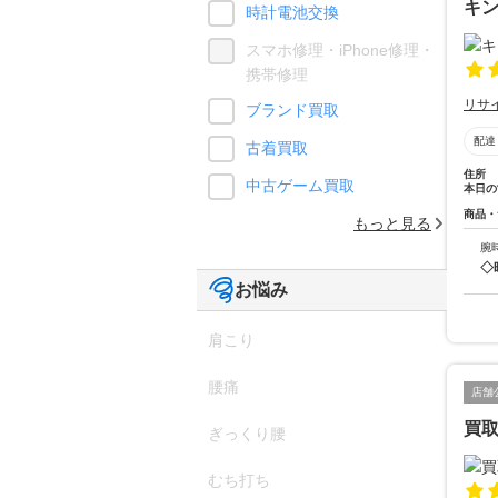
キン
時計電池交換
スマホ修理・iPhone修理・
携帯修理
リサ
ブランド買取
配達
古着買取
住所
中古ゲーム買取
本日の
商品・
もっと見る
腕
◇
お悩み
肩こり
腰痛
店舗
買取
ぎっくり腰
むち打ち