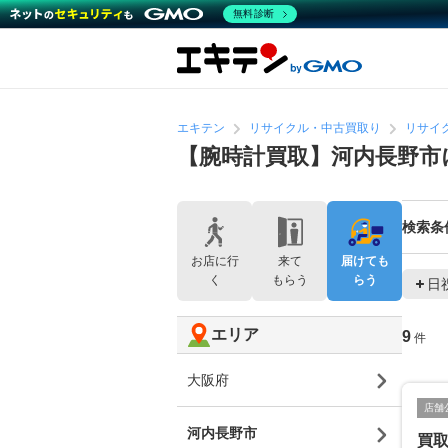
無料診断
エキテン
リサイクル・中古買取り
リサイ
【腕時計買取】河内長野市
検索条
お店に行
来て
届けても
く
もらう
らう
日
エリア
9
件
大阪府
店舗
河内長野市
買取