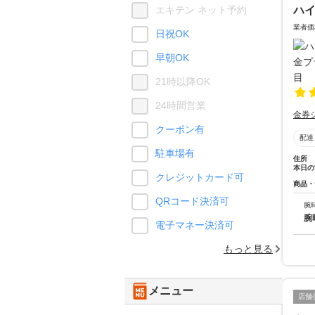
ハ
エキテン ネット予約
業者価
日祝OK
早朝OK
21時以降OK
24時間営業
金券
クーポン有
配達
駐車場有
住所
本日の
クレジットカード可
商品・
QRコード決済可
腕
腕
電子マネー決済可
もっと見る
メニュー
店舗