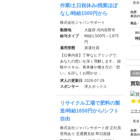
配達
作業/土日祝休み/残業ほぼ
住所
なし/時給1500円から
本日の
株式会社ジャパンサポート
商品・
勤務地
大阪府 河内長野市
腕
給与タイプ
時給1,500円～1,875
時
円
雇用形態
派遣社員
【仕事内容】丁寧なヒアリングで、
あなたの想いを深く理解します。 経
験やスキル、将来像や働き方の「想
い」を詳しくお聞かせ…
店舗
求人の更新日
2026-07-29
買取
スポンサー
求人ボックス
リサイクル工場で肥料の製
造/時給1650円から/シフト
リサ
自由
配達
株式会社ジャパンサポート@ 正社員
住所
登用あり 交通費支給 即日面接
本日の