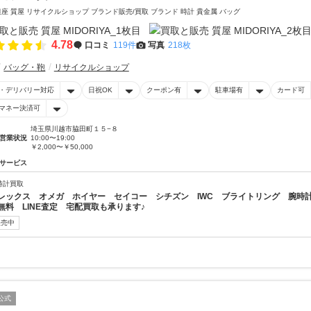
銀座 質屋 リサイクルショップ ブランド販売/買取 ブランド 時計 貴金属 バッグ
4.78
口コミ
119件
写真
218枚
バッグ・鞄
リサイクルショップ
・デリバリー対応
日祝OK
クーポン有
駐車場有
カード可
マネー決済可
埼玉県川越市脇田町１５−８
営業状況
10:00〜19:00
￥2,000〜￥50,000
サービス
時計買取
レックス オメガ ホイヤー セイコー シチズン IWC ブライトリング 腕時計を
無料 LINE査定 宅配買取も承ります♪
販売中
公式