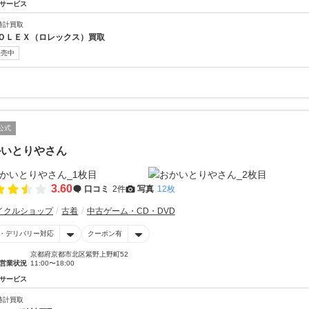
サービス
時計買取
ＯＬＥＸ（ロレックス）買取
販売中
公式
かいとりやさん
3.60
口コミ
2件
写真
12枚
イクルショップ
古着
中古ゲーム・CD・DVD
・デリバリー対応
クーポン有
京都府京都市北区紫野上野町52
営業状況
11:00〜18:00
サービス
時計買取