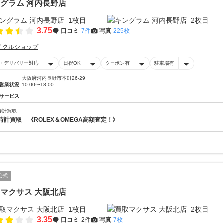
グラム 河内長野店
3.75
口コミ
7件
写真
225枚
イクルショップ
・デリバリー対応
日祝OK
クーポン有
駐車場有
大阪府河内長野市本町26-29
営業状況
10:00〜18:00
サービス
時計買取
時計買取 《ROLEX＆OMEGA高額査定！》
公式
マクサス 大阪北店
3.35
口コミ
2件
写真
7枚