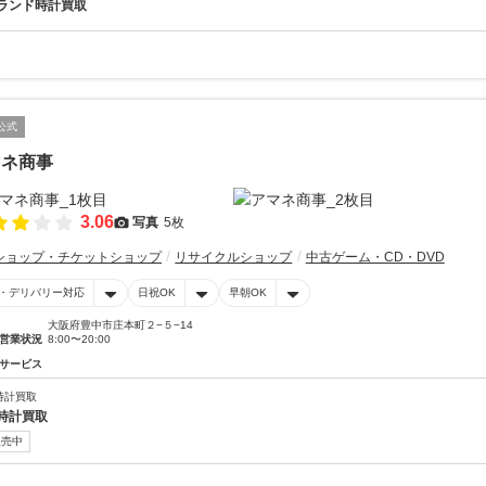
ランド時計買取
公式
マネ商事
3.06
写真
5枚
ショップ・チケットショップ
リサイクルショップ
中古ゲーム・CD・DVD
・デリバリー対応
日祝OK
早朝OK
大阪府豊中市庄本町２−５−14
営業状況
8:00〜20:00
サービス
時計買取
時計買取
販売中