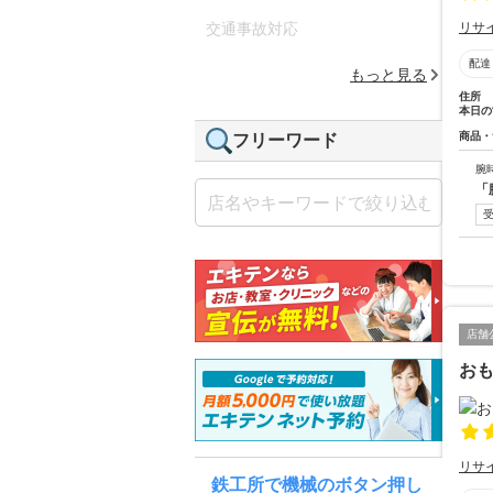
リサ
交通事故対応
配達
もっと見る
住所
本日の
商品・
フリーワード
腕
「
店舗
おも
リサ
鉄工所で機械のボタン押し