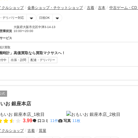
イクルショップ
金券ショップ・チケットショップ
古着
古本
中古ゲーム・CD
・デリバリー対応
日祝OK
大阪府大阪市北区中津3-14-13
営業状況
10:00〜20:00
サービス
時計買取
腕時計」高価買取なら買取マクサスへ！
受付中
出張・訪問
配達・デリバリー
公式
いお 銀座本店
3.99
口コミ
11件
写真
11枚
イクルショップ
古着
質屋