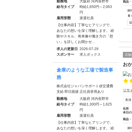
勤務地
大阪府 河内長野市
商品・
給与タイプ
時給1,650円～2,063
腕
円
Ｒ
雇用形態
派遣社員
【仕事内容】丁寧なヒアリングで、
あなたの想いを深く理解します。 経
験やスキル、将来像や働き方の「想
い」を詳しくお聞かせ…
求人の更新日
2026-07-29
スポンサー
求人ボックス
店舗
お
倉庫のような工場で製造事
務
株式会社ジャパンサポート@交通費
リサ
支給 即日面接 正社員登用あり
勤務地
大阪府 河内長野市
配達
給与タイプ
時給1,300円～1,625
住所
円
本日の
雇用形態
派遣社員
商品・
【仕事内容】丁寧なヒアリングで、
あなたの想いを深く理解します。 経
腕