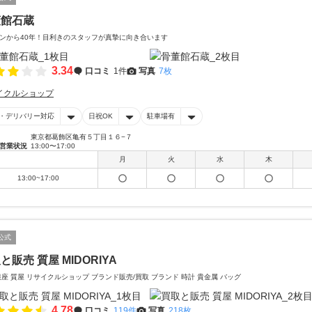
董館石蔵
ンから40年！目利きのスタッフが真摯に向き合います
3.34
口コミ
1件
写真
7枚
イクルショップ
・デリバリー対応
日祝OK
駐車場有
東京都葛飾区亀有５丁目１６−７
営業状況
13:00〜17:00
月
火
水
木
13:00~17:00
公式
と販売 質屋 MIDORIYA
銀座 質屋 リサイクルショップ ブランド販売/買取 ブランド 時計 貴金属 バッグ
4.78
口コミ
119件
写真
218枚