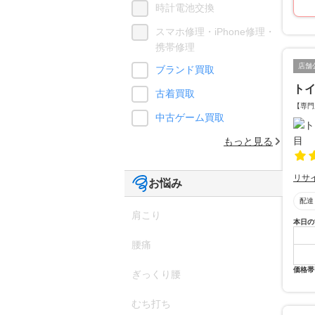
時計電池交換
スマホ修理・iPhone修理・
携帯修理
店舗
ブランド買取
ト
古着買取
【専門
中古ゲーム買取
もっと見る
リサ
お悩み
配達
肩こり
本日の
腰痛
価格帯
ぎっくり腰
むち打ち