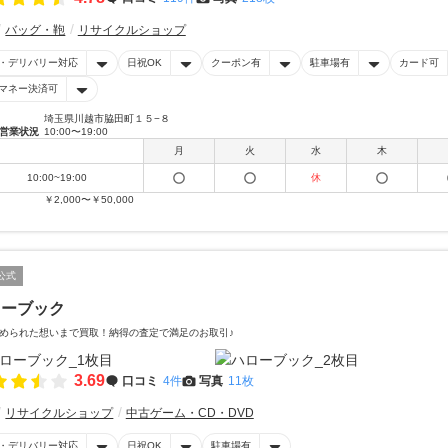
バッグ・鞄
リサイクルショップ
・デリバリー対応
日祝OK
クーポン有
駐車場有
カード可
マネー決済可
埼玉県川越市脇田町１５−８
営業状況
10:00〜19:00
月
火
水
木
10:00~19:00
休
￥2,000〜￥50,000
公式
ローブック
められた想いまで買取！納得の査定で満足のお取引♪
3.69
口コミ
4件
写真
11枚
リサイクルショップ
中古ゲーム・CD・DVD
・デリバリー対応
日祝OK
駐車場有