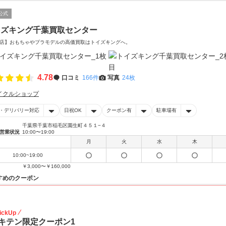
公式
イズキング千葉買取センター
店】おもちゃやプラモデルの高価買取はトイズキングへ。‎
4.78
口コミ
166件
写真
24枚
イクルショップ
・デリバリー対応
日祝OK
クーポン有
駐車場有
千葉県千葉市稲毛区園生町４５１−４
営業状況
10:00〜19:00
月
火
水
木
10:00~19:00
￥3,000〜￥160,000
すめのクーポン
20
ickUp
キテン限定クーポン1