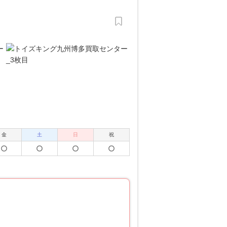
金
土
日
祝