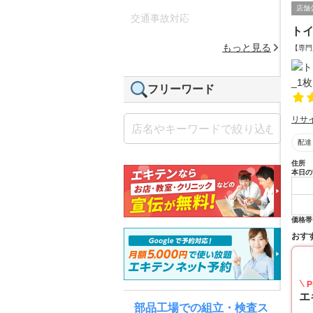
店舗
交通事故対応
ト
もっと見る
【専門
フリーワード
リサ
配達
住所
本日の
価格帯
おす
P
エ
部品工場での組立・検査ス