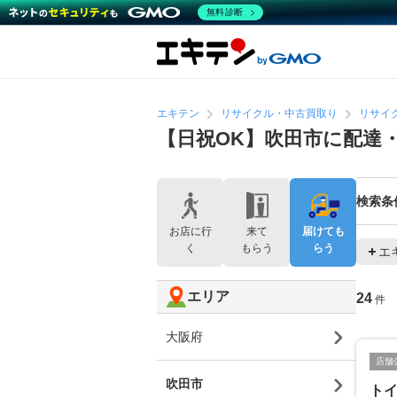
無料診断
エキテン
リサイクル・中古買取り
リサイ
【日祝OK】吹田市に配達
検索条
お店に行
来て
届けても
く
もらう
らう
エ
エリア
24
件
大阪府
店舗
吹田市
ト