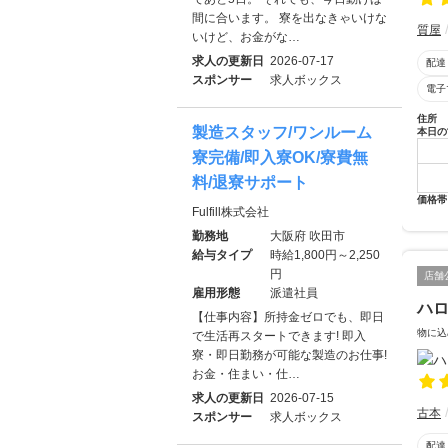
間に合います。 寮を出なきゃいけな
質屋
いけど、お金がな…
求人の更新日
2026-07-17
配達
スポンサー
求人ボックス
電子
住所
製造スタッフ/ワンルーム
本日の
寮完備/即入寮OK/寮費無
料/退寮サポート
価格帯
Fulfill株式会社
勤務地
大阪府 吹田市
給与タイプ
時給1,800円～2,250
円
店舗
雇用形態
派遣社員
ハ
【仕事内容】所持金ゼロでも、即日
物に込
で生活再スタートできます! 即入
寮・即日勤務が可能な製造のお仕事!
お金・住まい・仕…
求人の更新日
2026-07-15
古本
スポンサー
求人ボックス
配達