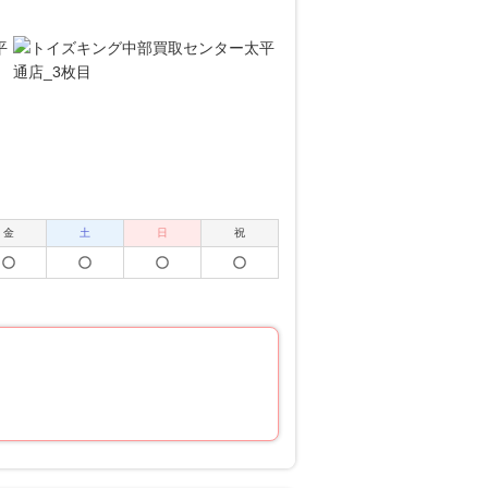
金
土
日
祝