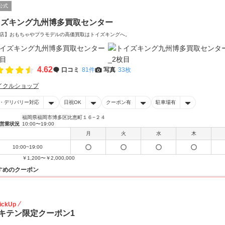
公式
イズキング九州博多買取センター
店】おもちゃやプラモデルの高価買取はトイズキングへ。‎
4.62
口コミ
81件
写真
33枚
イクルショップ
・デリバリー対応
日祝OK
クーポン有
駐車場有
福岡県福岡市博多区比恵町１６−２４
営業状況
10:00〜19:00
月
火
水
木
10:00~19:00
￥1,200〜￥2,000,000
すめのクーポン
20
ickUp
キテン限定クーポン1