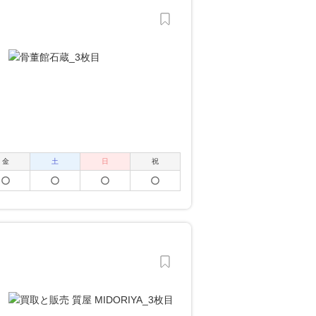
金
土
日
祝