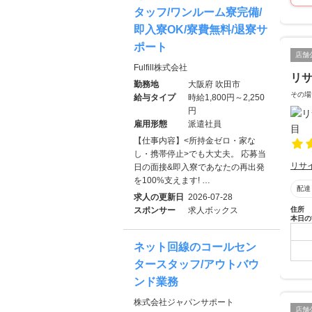
タッフ/ワンルーム寮完備/
即入寮OK/寮費無料/退寮サ
ポート
店舗
Fulfill株式会社
リサ
勤務地
大阪府 吹田市
その場
給与タイプ
時給1,800円～2,250
円
雇用形態
派遣社員
【仕事内容】<所持金ゼロ・家な
し・携帯停止>でも大丈夫。 応募当
リサ
日の面接&即入寮であなたの再出発
を100%支えます! …
配達
求人の更新日
2026-07-28
住所
スポンサー
求人ボックス
本日の
ネット回線のコールセン
タースタッフ/アウトバウ
ンド業務
株式会社ジャパンサポート
店舗