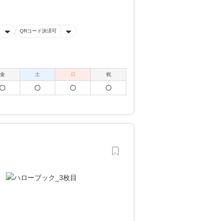
QRコード決済可
金
土
日
祝