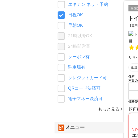
エキテン ネット予約
店舗
日祝OK
ト
早朝OK
【専門
21時以降OK
24時間営業
クーポン有
リサ
駐車場有
配達
住所
クレジットカード可
本日の
QRコード決済可
電子マネー決済可
価格帯
おす
もっと見る
メニュー
P
エ