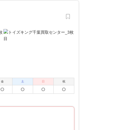
金
土
日
祝