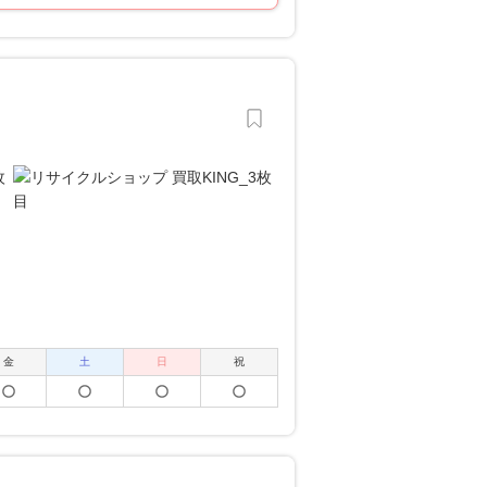
金
土
日
祝