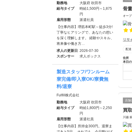
勤務地
大阪府 吹田市
骨
給与タイプ
時給1,500円～1,875
円
オープ
雇用形態
派遣社員
【仕事内容】堺筋本町駅～徒歩3分!
丁寧なヒアリングで、あなたの想い
を深く理解します。 経験やスキル、
リサ
将来像や働き方…
配達
求人の更新日
2026-07-30
スポンサー
求人ボックス
住所
本日の
製造スタッフ/ワンルーム
寮完備/即入寮OK/寮費無
料/退寮
Fulfill株式会社
店舗
勤務地
大阪府 吹田市
給与タイプ
時給1,800円～2,250
買取
円
川越 
雇用形態
派遣社員
【仕事内容】所持金300円。退寮ま
であと5日。 それでも、今日動けば