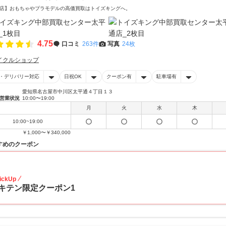
店】おもちゃやプラモデルの高価買取はトイズキングへ。‎
4.75
口コミ
263件
写真
24枚
イクルショップ
・デリバリー対応
日祝OK
クーポン有
駐車場有
愛知県名古屋市中川区太平通４丁目１３
営業状況
10:00〜19:00
月
火
水
木
10:00~19:00
￥1,000〜￥340,000
すめのクーポン
20
ickUp
キテン限定クーポン1