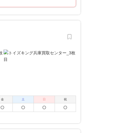
金
土
日
祝