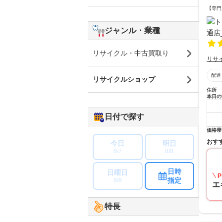
【専門
ジャンル・業種
リサイクル・中古買取り
リサ
配達
リサイクルショップ
住所
本日の
日付で探す
価格帯
おす
今日
明日
8/7
8/8
日時
日曜日
P
指定
8/9
エ
特長