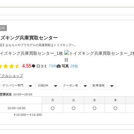
公式
イズキング兵庫買取センター
店】おもちゃやプラモデルの高価買取はトイズキングへ。‎
4.55
口コミ
73件
写真
28枚
イクルショップ
・デリバリー専門
日祝OK
クーポン有
駐車場有
営業状況
10:00〜19:00
月
火
水
木
10:00~19:00
￥10,000〜￥14,300