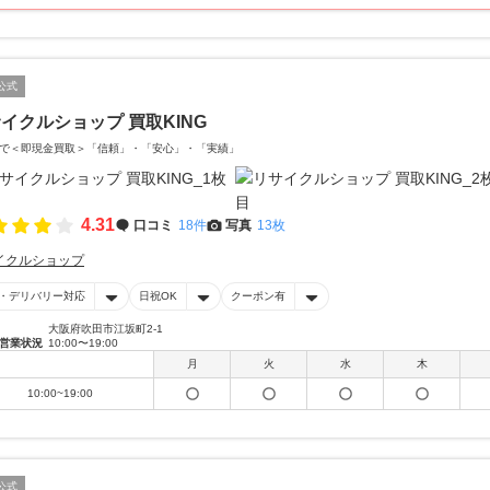
公式
イクルショップ 買取KING
で＜即現金買取＞「信頼」・「安心」・「実績」
4.31
口コミ
18件
写真
13枚
イクルショップ
・デリバリー対応
日祝OK
クーポン有
大阪府吹田市江坂町2-1
営業状況
10:00〜19:00
月
火
水
木
10:00~19:00
公式