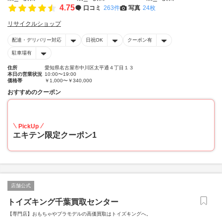
4.75
口コミ
263件
写真
24枚
リサイクルショップ
配達・デリバリー対応
日祝OK
クーポン有
駐車場有
住所
愛知県名古屋市中川区太平通４丁目１３
本日の営業状況
10:00〜19:00
価格帯
￥1,000〜￥340,000
おすすめのクーポン
20
PickUp
エキテン限定クーポン1
店舗公式
トイズキング千葉買取センター
【専門店】おもちゃやプラモデルの高価買取はトイズキングへ。‎