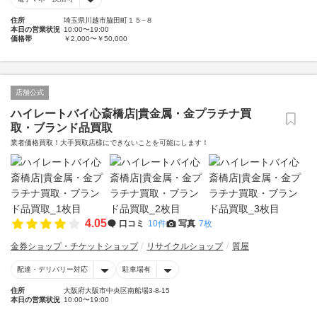
住所
埼玉県川越市脇田町１５−８
本日の営業状況
10:00〜19:00
価格帯
￥2,000〜￥50,000
店舗公式
ハイレートバイ心斎橋店|貴金属・金プラチナ買
取・ブランド品買取
業者価格買取！大手買取店様にできないことを可能にします！
4.05
口コミ
10件
写真
7枚
金券ショップ・チケットショップ
リサイクルショップ
質屋
配達・デリバリー対応
駐車場有
住所
大阪府大阪市中央区南船場3-8-15
本日の営業状況
10:00〜19:00