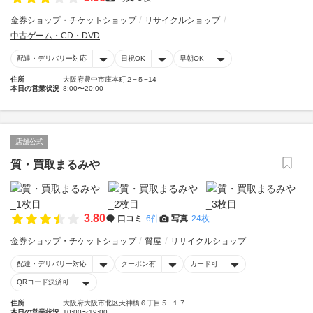
金券ショップ・チケットショップ
リサイクルショップ
中古ゲーム・CD・DVD
配達・デリバリー対応
日祝OK
早朝OK
住所
大阪府豊中市庄本町２−５−14
本日の営業状況
8:00〜20:00
店舗公式
質・買取まるみや
3.80
口コミ
6件
写真
24枚
金券ショップ・チケットショップ
質屋
リサイクルショップ
配達・デリバリー対応
クーポン有
カード可
QRコード決済可
住所
大阪府大阪市北区天神橋６丁目５−１７
本日の営業状況
10:00〜19:00