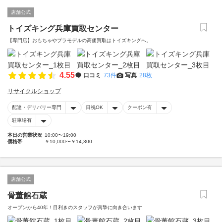
店舗公式
トイズキング兵庫買取センター
【専門店】おもちゃやプラモデルの高価買取はトイズキングへ。‎
4.55
口コミ
73件
写真
28枚
リサイクルショップ
配達・デリバリー専門
日祝OK
クーポン有
駐車場有
本日の営業状況
10:00〜19:00
価格帯
￥10,000〜￥14,300
店舗公式
骨董館石蔵
オープンから40年！目利きのスタッフが真摯に向き合います