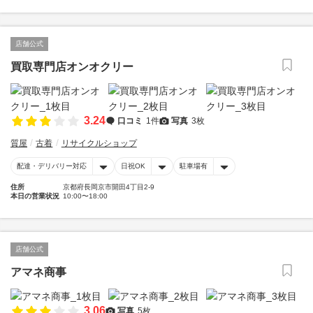
店舗公式
買取専門店オンオクリー
3.24
口コミ
1件
写真
3枚
質屋
古着
リサイクルショップ
配達・デリバリー対応
日祝OK
駐車場有
住所
京都府長岡京市開田4丁目2-9
本日の営業状況
10:00〜18:00
店舗公式
アマネ商事
3.06
写真
5枚