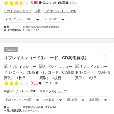
3.60
口コミ
2件
写真
12枚
リサイクルショップ
古着
中古ゲーム・CD・DVD
配達・デリバリー対応
クーポン有
住所
京都府京都市北区紫野上野町52
本日の営業状況
11:00〜18:00
店舗公式
リプレイスレコード(レコード、CD高価買取）
3.11
口コミ
1件
中古ゲーム・CD・DVD
リサイクルショップ
配達・デリバリー対応
女性歓迎
男性歓迎
出張買取
住所
東京都杉並区西荻北2丁目5-1
本日の営業状況
12:00〜20:00