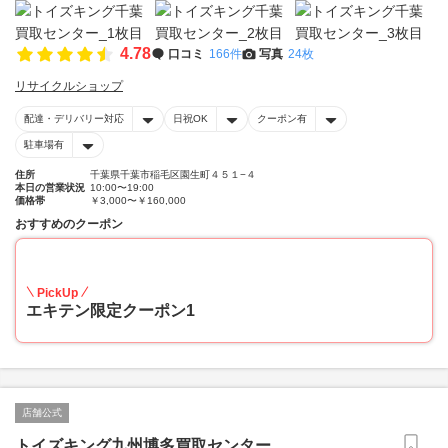
4.78
口コミ
166件
写真
24枚
リサイクルショップ
配達・デリバリー対応
日祝OK
クーポン有
駐車場有
住所
千葉県千葉市稲毛区園生町４５１−４
本日の営業状況
10:00〜19:00
価格帯
￥3,000〜￥160,000
おすすめのクーポン
20
PickUp
エキテン限定クーポン1
店舗公式
トイズキング九州博多買取センター