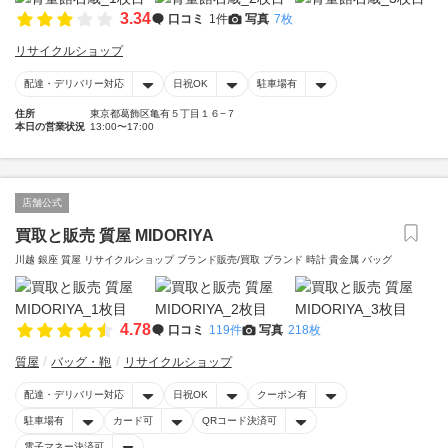
3.34
口コミ
1件
写真
7枚
リサイクルショップ
配達・デリバリー対応
日祝OK
駐車場有
住所
東京都葛飾区亀有５丁目１６−７
本日の営業状況
13:00〜17:00
店舗公式
買取と販売 質屋 MIDORIYA
川越 銀座 質屋 リサイクルショップ ブランド販売/買取 ブランド 時計 貴金属 バッグ
4.78
口コミ
119件
写真
218枚
質屋
バッグ・鞄
リサイクルショップ
配達・デリバリー対応
日祝OK
クーポン有
駐車場有
カード可
QRコード決済可
電子マネー決済可