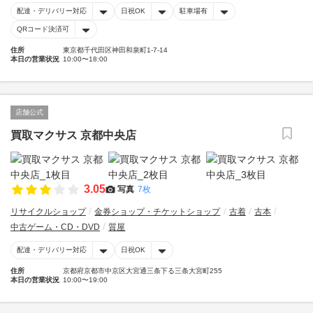
配達・デリバリー対応
日祝OK
駐車場有
QRコード決済可
住所
東京都千代田区神田和泉町1-7-14
本日の営業状況
10:00〜18:00
店舗公式
買取マクサス 京都中央店
3.05
写真
7枚
リサイクルショップ
金券ショップ・チケットショップ
古着
古本
中古ゲーム・CD・DVD
質屋
配達・デリバリー対応
日祝OK
住所
京都府京都市中京区大宮通三条下る三条大宮町255
本日の営業状況
10:00〜19:00