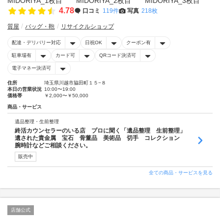
4.78
口コミ
119件
写真
218枚
質屋
バッグ・鞄
リサイクルショップ
配達・デリバリー対応
日祝OK
クーポン有
駐車場有
カード可
QRコード決済可
電子マネー決済可
住所
埼玉県川越市脇田町１５−８
本日の営業状況
10:00〜19:00
価格帯
￥2,000〜￥50,000
商品・サービス
遺品整理・生前整理
終活カウンセラーのいる店 プロに聞く「遺品整理 生前整理」
遺された貴金属 宝石 骨董品 美術品 切手 コレクション
腕時計などご相談ください。
販売中
全ての商品・サービスを見る
店舗公式