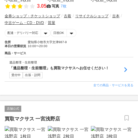
3.05
写真
7枚
金券ショップ・チケットショップ
古着
リサイクルショップ
古本
中古ゲーム・CD・DVD
質屋
配達・デリバリー対応
日祝OK
住所
愛知県小牧市大字文津987-9
本日の営業状況
10:00〜20:00
商品・サービス
遺品整理・生前整理
「遺品整理・生前整理」も買取マクサスへお任せください！
受付中
出張・訪問
全ての商品・サービスを見る
店舗公式
買取マクサス 一宮浅野店