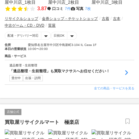
3.87
口コミ
7件
写真
7枚
リサイクルショップ
金券ショップ・チケットショップ
古着
古本
中古ゲーム・CD・DVD
質屋
配達・デリバリー対応
日祝OK
住所
愛知県名古屋市中川区中島新町3-104 IL Casa 1F
本日の営業状況
10:00〜20:00
商品・サービス
遺品整理・生前整理
「遺品整理・生前整理」も買取マクサスへお任せください！
受付中
出張・訪問
全ての商品・サービスを見る
店舗公式
買取屋リサイクルマート 極楽店