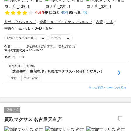
4.44
口コミ
40件
写真
7枚
リサイクルショップ
金券ショップ・チケットショップ
古着
古本
中古ゲーム・CD・DVD
質屋
配達・デリバリー対応
日祝OK
住所
愛知県名古屋市西区上小田井2丁目77
本日の営業状況
9:00〜19:00
商品・サービス
遺品整理・生前整理
「遺品整理・生前整理」も買取マクサスへお任せください！
受付中
出張・訪問
全ての商品・サービスを見る
店舗公式
買取マクサス 名古屋天白店