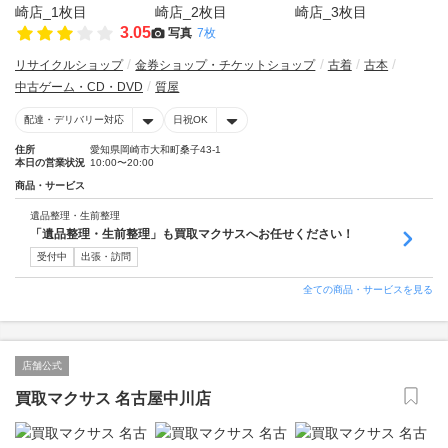
3.05
写真
7枚
リサイクルショップ
金券ショップ・チケットショップ
古着
古本
中古ゲーム・CD・DVD
質屋
配達・デリバリー対応
日祝OK
住所
愛知県岡崎市大和町桑子43-1
本日の営業状況
10:00〜20:00
商品・サービス
遺品整理・生前整理
「遺品整理・生前整理」も買取マクサスへお任せください！
受付中
出張・訪問
全ての商品・サービスを見る
店舗公式
買取マクサス 名古屋中川店