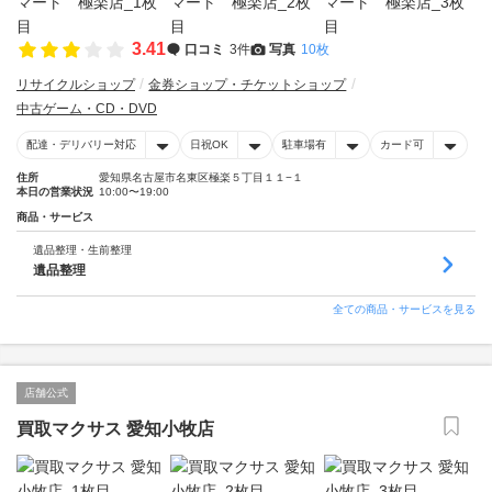
3.41
口コミ
3件
写真
10枚
リサイクルショップ
金券ショップ・チケットショップ
中古ゲーム・CD・DVD
配達・デリバリー対応
日祝OK
駐車場有
カード可
住所
愛知県名古屋市名東区極楽５丁目１１−１
本日の営業状況
10:00〜19:00
商品・サービス
遺品整理・生前整理
遺品整理
全ての商品・サービスを見る
店舗公式
買取マクサス 愛知小牧店