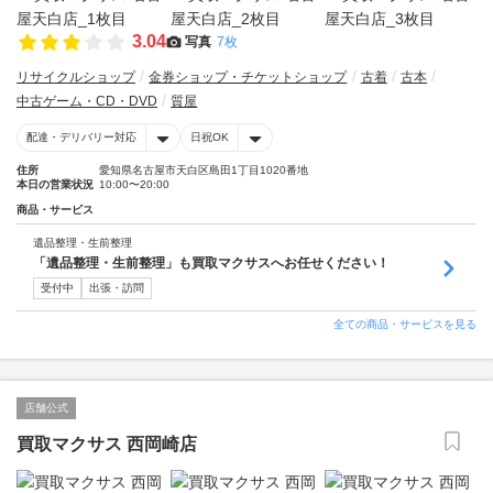
3.04
写真
7枚
リサイクルショップ
金券ショップ・チケットショップ
古着
古本
中古ゲーム・CD・DVD
質屋
配達・デリバリー対応
日祝OK
住所
愛知県名古屋市天白区島田1丁目1020番地
本日の営業状況
10:00〜20:00
商品・サービス
遺品整理・生前整理
「遺品整理・生前整理」も買取マクサスへお任せください！
受付中
出張・訪問
全ての商品・サービスを見る
店舗公式
買取マクサス 西岡崎店