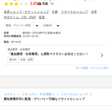
3.05
写真
7枚
金券ショップ・チケットショップ
古着
リサイクルショップ
古本
中古ゲーム・CD・DVD
質屋
配達・デリバリー対応
日祝OK
住所
愛知県一宮市浅野字古屋敷38番地
本日の営業状況
10:00〜20:00
商品・サービス
遺品整理・生前整理
「遺品整理・生前整理」も買取マクサスへお任せください！
受付中
出張・訪問
全ての商品・サービスを見る
エキテン
リサイクル・中古買取り
リサイクルショップ
愛知県豊田市に配達・デリバリー可能なリサイクルショップ