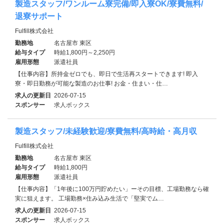
製造スタッフ/ワンルーム寮完備/即入寮OK/寮費無料/
退寮サポート
Fulfill株式会社
勤務地
名古屋市 東区
給与タイプ
時給1,800円～2,250円
雇用形態
派遣社員
【仕事内容】所持金ゼロでも、即日で生活再スタートできます! 即入
寮・即日勤務が可能な製造のお仕事! お金・住まい・仕…
求人の更新日
2026-07-15
スポンサー
求人ボックス
製造スタッフ/未経験歓迎/寮費無料/高時給・高月収
Fulfill株式会社
勤務地
名古屋市 東区
給与タイプ
時給1,800円
雇用形態
派遣社員
【仕事内容】「1年後に100万円貯めたい」ーその目標、工場勤務なら確
実に狙えます。 工場勤務×住み込み生活で「堅実でム…
求人の更新日
2026-07-15
スポンサー
求人ボックス