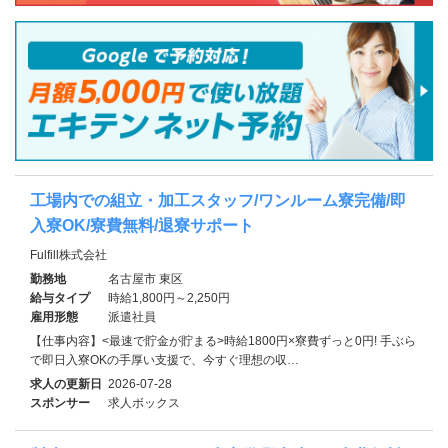
工場内での組立・加工スタッフ/ワンルーム寮完備/即
入寮OK/寮費無料/退寮サポート
Fulfill株式会社
勤務地
名古屋市 東区
給与タイプ
時給1,800円～2,250円
雇用形態
派遣社員
【仕事内容】<最速で貯金が貯まる>時給1800円×寮費ずっと0円! 手ぶら
で即日入寮OKの手厚い支援で、今すぐ理想の収…
求人の更新日
2026-07-28
スポンサー
求人ボックス