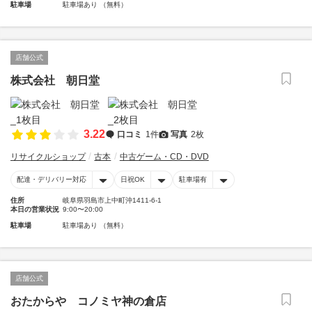
駐車場
駐車場あり （無料）
店舗公式
株式会社 朝日堂
3.22
口コミ
1件
写真
2枚
リサイクルショップ
古本
中古ゲーム・CD・DVD
配達・デリバリー対応
日祝OK
駐車場有
住所
岐阜県羽島市上中町沖1411-6-1
本日の営業状況
9:00〜20:00
駐車場
駐車場あり （無料）
店舗公式
おたからや コノミヤ神の倉店