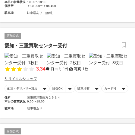
本日の営業状況
10:00〜18:30
価格帯
￥10,000〜￥86,400
駐車場
駐車場あり （無料）
店舗公式
愛知・三重買取センター受付
3.34
口コミ
1件
写真
1枚
リサイクルショップ
配達・デリバリー対応
日祝OK
駐車場有
カード可
住所
三重県津市藤方２５３４
本日の営業状況
9:00〜18:00
駐車場
駐車場あり
店舗公式