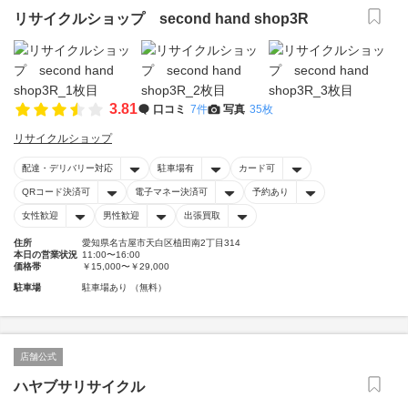
リサイクルショップ second hand shop3R
3.81
口コミ
7件
写真
35枚
リサイクルショップ
配達・デリバリー対応
駐車場有
カード可
QRコード決済可
電子マネー決済可
予約あり
女性歓迎
男性歓迎
出張買取
住所
愛知県名古屋市天白区植田南2丁目314
本日の営業状況
11:00〜16:00
価格帯
￥15,000〜￥29,000
駐車場
駐車場あり （無料）
店舗公式
ハヤブサリサイクル