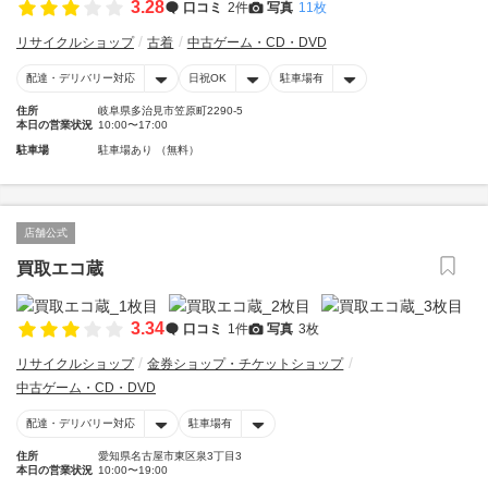
3.28
口コミ
2件
写真
11枚
リサイクルショップ
古着
中古ゲーム・CD・DVD
配達・デリバリー対応
日祝OK
駐車場有
住所
岐阜県多治見市笠原町2290-5
本日の営業状況
10:00〜17:00
駐車場
駐車場あり （無料）
店舗公式
買取エコ蔵
3.34
口コミ
1件
写真
3枚
リサイクルショップ
金券ショップ・チケットショップ
中古ゲーム・CD・DVD
配達・デリバリー対応
駐車場有
住所
愛知県名古屋市東区泉3丁目3
本日の営業状況
10:00〜19:00