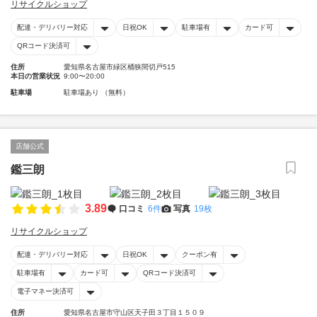
リサイクルショップ
配達・デリバリー対応
日祝OK
駐車場有
カード可
QRコード決済可
住所
愛知県名古屋市緑区桶狭間切戸515
本日の営業状況
9:00〜20:00
駐車場
駐車場あり （無料）
店舗公式
鑑三朗
3.89
口コミ
6件
写真
19枚
リサイクルショップ
配達・デリバリー対応
日祝OK
クーポン有
駐車場有
カード可
QRコード決済可
電子マネー決済可
住所
愛知県名古屋市守山区天子田３丁目１５０９