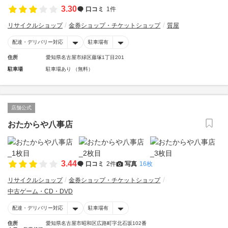
3.30
口コミ
1件
リサイクルショップ
金券ショップ・チケットショップ
質屋
配達・デリバリー対応
駐車場有
住所
愛知県名古屋市緑区藤塚1丁目201
駐車場
駐車場あり （無料）
店舗公式
おたからや八事店
3.44
口コミ
2件
写真
16枚
リサイクルショップ
金券ショップ・チケットショップ
中古ゲーム・CD・DVD
配達・デリバリー対応
駐車場有
住所
愛知県名古屋市昭和区広路町字北石坂102番