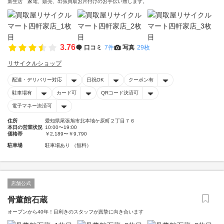
新生活 家電、販売、出張買取お片付けのお手伝い致します。
3.76
口コミ
7件
写真
29枚
リサイクルショップ
配達・デリバリー対応
日祝OK
クーポン有
駐車場有
カード可
QRコード決済可
電子マネー決済可
住所
愛知県尾張旭市北本地ケ原町２丁目７６
本日の営業状況
10:00〜19:00
価格帯
￥2,189〜￥9,790
駐車場
駐車場あり （無料）
店舗公式
骨董館石蔵
オープンから40年！目利きのスタッフが真摯に向き合います