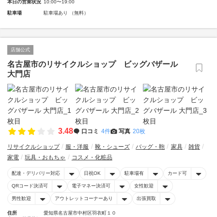
本日の営業状況
10:00〜19:00
駐車場
駐車場あり （無料）
店舗公式
名古屋市のリサイクルショップ ビッグバザール
大門店
3.48
口コミ
4件
写真
20枚
リサイクルショップ
服・洋服
靴・シューズ
バッグ・鞄
家具
雑貨
家電
玩具・おもちゃ
コスメ・化粧品
配達・デリバリー対応
日祝OK
駐車場有
カード可
QRコード決済可
電子マネー決済可
女性歓迎
男性歓迎
アウトレットコーナーあり
出張買取
住所
愛知県名古屋市中村区羽衣町１０