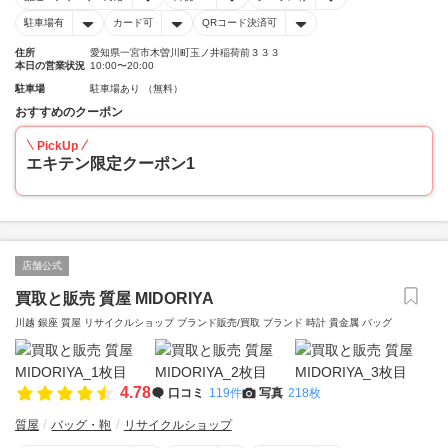
駐車場有
カード可
QRコード決済可
住所
愛知県一宮市木曽川町玉ノ井稲荷前３３３
本日の営業状況
10:00〜20:00
駐車場
駐車場あり （無料）
おすすめのクーポン
PickUp
エキテン限定クーポン1
店舗公式
買取と販売 質屋 MIDORIYA
川越 銀座 質屋 リサイクルショップ ブランド販売/買取 ブランド 時計 貴金属 バッグ
4.78
口コミ
119件
写真
218枚
質屋
バッグ・鞄
リサイクルショップ