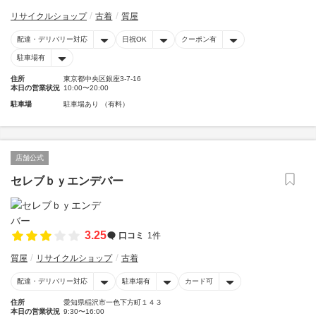
リサイクルショップ
古着
質屋
配達・デリバリー対応
日祝OK
クーポン有
駐車場有
住所
東京都中央区銀座3-7-16
本日の営業状況
10:00〜20:00
駐車場
駐車場あり （有料）
店舗公式
セレブｂｙエンデバー
3.25
口コミ
1件
質屋
リサイクルショップ
古着
配達・デリバリー対応
駐車場有
カード可
住所
愛知県稲沢市一色下方町１４３
本日の営業状況
9:30〜16:00