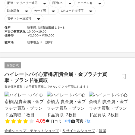
配達・デリバリー対応
日祝OK
クーポン有
駐車場有
カード可
QRコード決済可
電子マネー決済可
住所
埼玉県川越市脇田町１５−８
本日の営業状況
10:00〜19:00
価格帯
￥2,000〜￥50,000
駐車場
駐車場あり （無料）
店舗公式
ハイレートバイ心斎橋店|貴金属・金プラチナ買
取・ブランド品買取
業者価格買取！大手買取店様にできないことを可能にします！
4.05
口コミ
10件
写真
7枚
金券ショップ・チケットショップ
リサイクルショップ
質屋