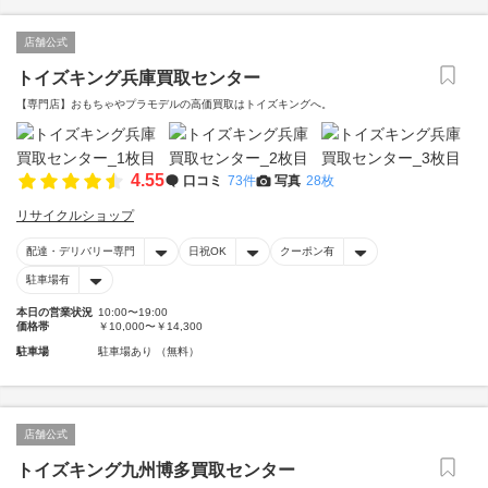
店舗公式
トイズキング兵庫買取センター
【専門店】おもちゃやプラモデルの高価買取はトイズキングへ。‎
4.55
口コミ
73件
写真
28枚
リサイクルショップ
配達・デリバリー専門
日祝OK
クーポン有
駐車場有
本日の営業状況
10:00〜19:00
価格帯
￥10,000〜￥14,300
駐車場
駐車場あり （無料）
店舗公式
トイズキング九州博多買取センター