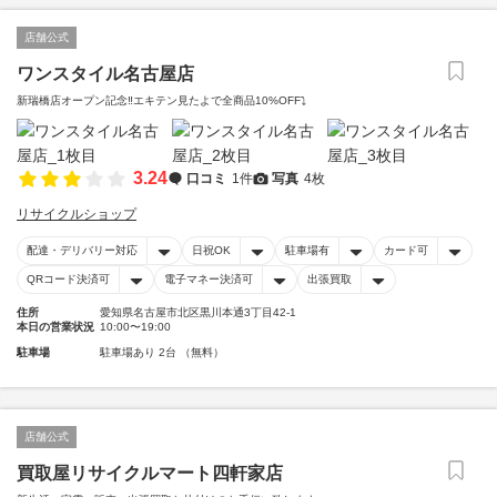
店舗公式
ワンスタイル名古屋店
新瑞橋店オープン記念‼️エキテン見たよで全商品10%OFF⤵️
3.24
口コミ
1件
写真
4枚
リサイクルショップ
配達・デリバリー対応
日祝OK
駐車場有
カード可
QRコード決済可
電子マネー決済可
出張買取
住所
愛知県名古屋市北区黒川本通3丁目42-1
本日の営業状況
10:00〜19:00
駐車場
駐車場あり 2台 （無料）
店舗公式
買取屋リサイクルマート四軒家店