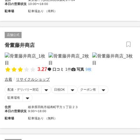
本日の営業状況
10:00〜18:00
駐車場
駐車場あり （有料）
店舗公式
骨董藤井商店
3.27
口コミ
1件
写真
9枚
古着
リサイクルショップ
配達・デリバリー対応
日祝OK
クーポン有
駐車場有
住所
岐阜県羽島市福寿町平方１丁目２３
本日の営業状況
9:00〜18:00
駐車場
駐車場あり （無料）