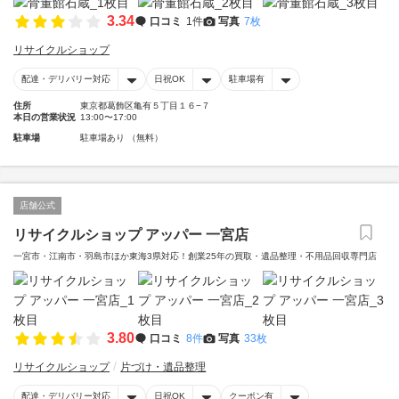
3.34
口コミ
1件
写真
7枚
リサイクルショップ
配達・デリバリー対応
日祝OK
駐車場有
住所
東京都葛飾区亀有５丁目１６−７
本日の営業状況
13:00〜17:00
駐車場
駐車場あり （無料）
店舗公式
リサイクルショップ アッパー 一宮店
一宮市・江南市・羽島市ほか東海3県対応！創業25年の買取・遺品整理・不用品回収専門店
3.80
口コミ
8件
写真
33枚
リサイクルショップ
片づけ・遺品整理
配達・デリバリー対応
日祝OK
クーポン有