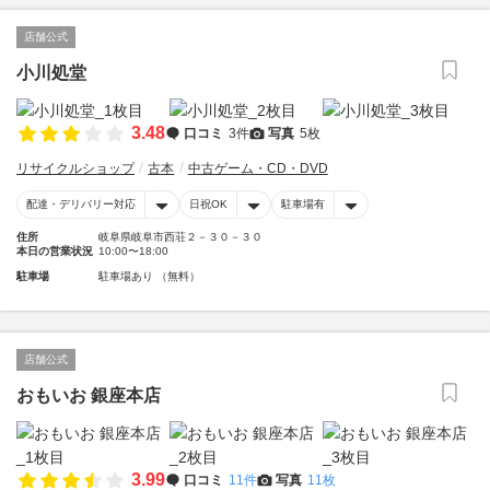
店舗公式
小川処堂
3.48
口コミ
3件
写真
5枚
リサイクルショップ
古本
中古ゲーム・CD・DVD
配達・デリバリー対応
日祝OK
駐車場有
住所
岐阜県岐阜市西荘２－３０－３０
本日の営業状況
10:00〜18:00
駐車場
駐車場あり （無料）
店舗公式
おもいお 銀座本店
3.99
口コミ
11件
写真
11枚