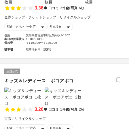
3.36
口コミ
3件
写真
6枚
金券ショップ・チケットショップ
リサイクルショップ
配達・デリバリー対応
駐車場有
住所
愛知県名古屋市緑区鶴が沢1-1302
本日の営業状況
10:00〜18:00
価格帯
￥110,000〜￥325,000
駐車場
駐車場あり （無料）
店舗公式
キッズ＆レディース ポコアポコ
3.26
口コミ
1件
写真
2枚
古着
リサイクルショップ
配達・デリバリー対応
駐車場有