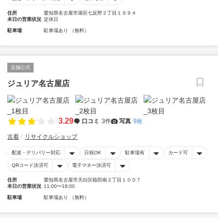
住所
愛知県名古屋市港区七反野２丁目１９９４
本日の営業状況
定休日
駐車場
駐車場あり （無料）
店舗公式
ジュリア名古屋店
3.29
口コミ
3件
写真
9枚
古着
リサイクルショップ
配達・デリバリー対応
日祝OK
駐車場有
カード可
QRコード決済可
電子マネー決済可
住所
愛知県名古屋市天白区植田南２丁目１００７
本日の営業状況
11:00〜18:00
駐車場
駐車場あり （無料）