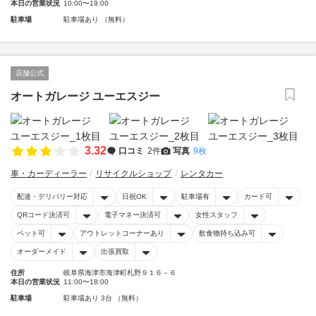
本日の営業状況
10:00〜19:00
駐車場
駐車場あり （無料）
店舗公式
オートガレージ ユーエスジー
3.32
口コミ
2件
写真
9枚
車・カーディーラー
リサイクルショップ
レンタカー
配達・デリバリー対応
日祝OK
駐車場有
カード可
QRコード決済可
電子マネー決済可
女性スタッフ
ペット可
アウトレットコーナーあり
飲食物持ち込み可
オーダーメイド
出張買取
住所
岐阜県海津市海津町札野９１６－６
本日の営業状況
11:00〜18:00
駐車場
駐車場あり 3台 （無料）