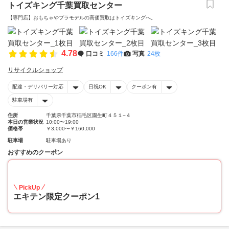
トイズキング千葉買取センター
【専門店】おもちゃやプラモデルの高価買取はトイズキングへ。‎
4.78
口コミ
166件
写真
24枚
リサイクルショップ
配達・デリバリー対応
日祝OK
クーポン有
駐車場有
住所
千葉県千葉市稲毛区園生町４５１−４
本日の営業状況
10:00〜19:00
価格帯
￥3,000〜￥160,000
駐車場
駐車場あり
おすすめのクーポン
20
PickUp
エキテン限定クーポン1