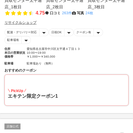
4.75
口コミ
263件
写真
24枚
リサイクルショップ
配達・デリバリー対応
日祝OK
クーポン有
駐車場有
住所
愛知県名古屋市中川区太平通４丁目１３
本日の営業状況
10:00〜19:00
価格帯
￥1,000〜￥340,000
駐車場
駐車場あり （無料）
おすすめのクーポン
20
PickUp
エキテン限定クーポン1
店舗公式