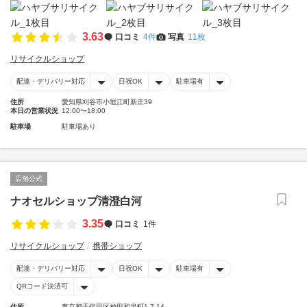
3.63
口コミ
4件
写真
11枚
リサイクルショップ
配達・デリバリー対応
日祝OK
駐車場有
住所
愛知県刈谷市小垣江町新庄39
本日の営業状況
12:00〜18:00
駐車場
駐車場あり
店舗公式
ナオセルショップ清澄白河
3.35
口コミ
1件
リサイクルショップ
携帯ショップ
配達・デリバリー対応
日祝OK
駐車場有
QRコード決済可
住所
東京都千代田区神田和泉町1-7-14