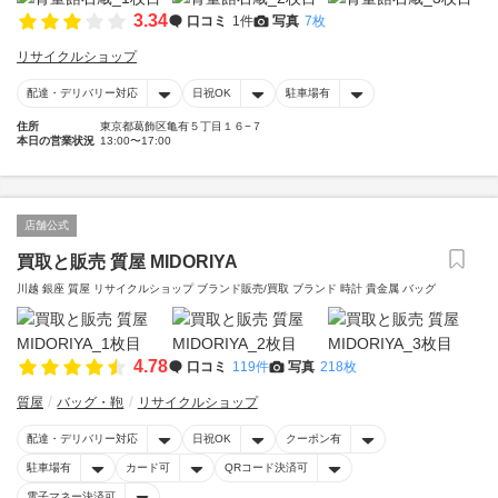
3.34
口コミ
1件
写真
7枚
リサイクルショップ
配達・デリバリー対応
日祝OK
駐車場有
住所
東京都葛飾区亀有５丁目１６−７
本日の営業状況
13:00〜17:00
店舗公式
買取と販売 質屋 MIDORIYA
川越 銀座 質屋 リサイクルショップ ブランド販売/買取 ブランド 時計 貴金属 バッグ
4.78
口コミ
119件
写真
218枚
質屋
バッグ・鞄
リサイクルショップ
配達・デリバリー対応
日祝OK
クーポン有
駐車場有
カード可
QRコード決済可
電子マネー決済可