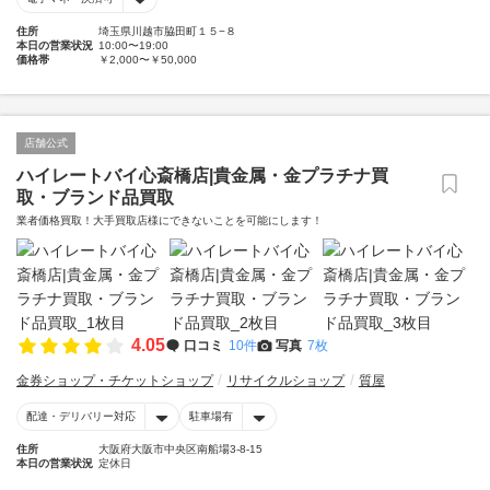
住所
埼玉県川越市脇田町１５−８
本日の営業状況
10:00〜19:00
価格帯
￥2,000〜￥50,000
店舗公式
ハイレートバイ心斎橋店|貴金属・金プラチナ買
取・ブランド品買取
業者価格買取！大手買取店様にできないことを可能にします！
4.05
口コミ
10件
写真
7枚
金券ショップ・チケットショップ
リサイクルショップ
質屋
配達・デリバリー対応
駐車場有
住所
大阪府大阪市中央区南船場3-8-15
本日の営業状況
定休日