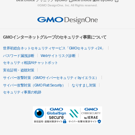
best choice クリニック byGMO
best choice 歯科 byGMO
©GMO DesignOne, Inc. All Rights reserved.
GMOインターネットグループのセキュリティ事業について
世界初総合ネットセキュリティサービス「GMOセキュリティ24」
パスワード漏洩診断
Webサイトリスク診断
セキュリティ相談AIチャットボット
実在証明・盗聴対策
サイバー攻撃対策（GMOサイバーセキュリティ byイエラエ）
サイバー攻撃対策（GMO Flatt Security）
なりすまし対策
セキュリティ事業の軌跡