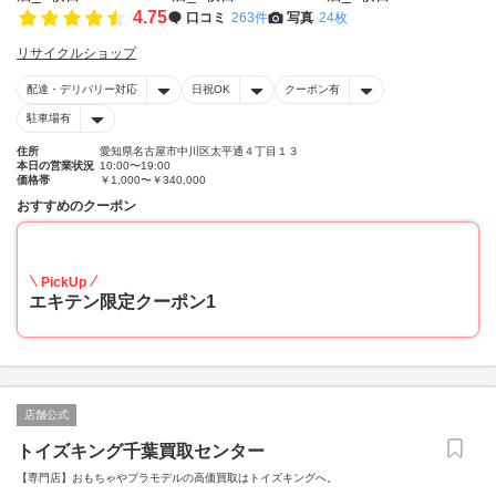
4.75
口コミ
263件
写真
24枚
リサイクルショップ
配達・デリバリー対応
日祝OK
クーポン有
駐車場有
住所
愛知県名古屋市中川区太平通４丁目１３
本日の営業状況
10:00〜19:00
価格帯
￥1,000〜￥340,000
おすすめのクーポン
20
PickUp
エキテン限定クーポン1
店舗公式
トイズキング千葉買取センター
【専門店】おもちゃやプラモデルの高価買取はトイズキングへ。‎