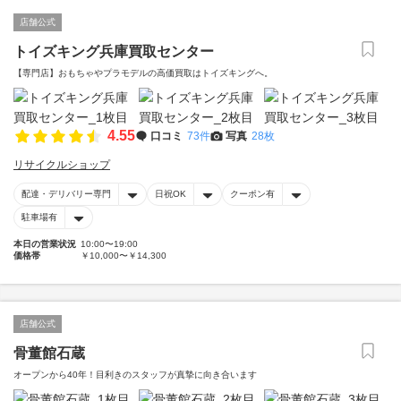
店舗公式
トイズキング兵庫買取センター
【専門店】おもちゃやプラモデルの高価買取はトイズキングへ。‎
4.55
口コミ
73件
写真
28枚
リサイクルショップ
配達・デリバリー専門
日祝OK
クーポン有
駐車場有
本日の営業状況
10:00〜19:00
価格帯
￥10,000〜￥14,300
店舗公式
骨董館石蔵
オープンから40年！目利きのスタッフが真摯に向き合います