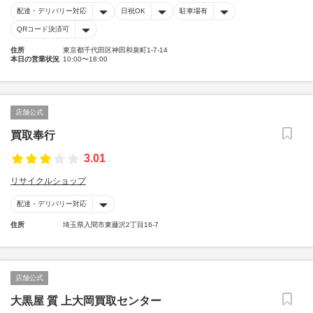
配達・デリバリー対応
日祝OK
駐車場有
QRコード決済可
住所
東京都千代田区神田和泉町1-7-14
本日の営業状況
10:00〜18:00
店舗公式
買取奉行
3.01
リサイクルショップ
配達・デリバリー対応
住所
埼玉県入間市東藤沢2丁目16-7
店舗公式
大黒屋 質 上大岡買取センター