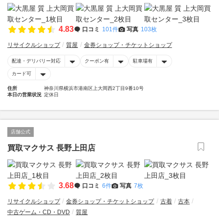
4.83
口コミ
101件
写真
103枚
リサイクルショップ
質屋
金券ショップ・チケットショップ
配達・デリバリー対応
クーポン有
駐車場有
カード可
住所
神奈川県横浜市港南区上大岡西2丁目9番10号
本日の営業状況
定休日
店舗公式
買取マクサス 長野上田店
3.68
口コミ
6件
写真
7枚
リサイクルショップ
金券ショップ・チケットショップ
古着
古本
中古ゲーム・CD・DVD
質屋