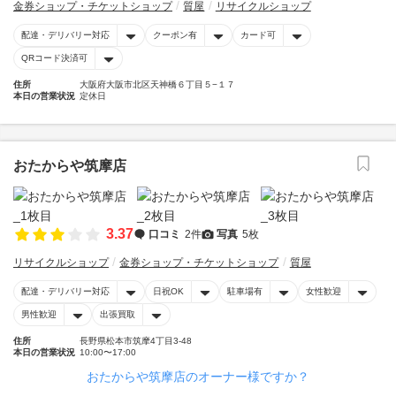
金券ショップ・チケットショップ
質屋
リサイクルショップ
配達・デリバリー対応
クーポン有
カード可
QRコード決済可
住所
大阪府大阪市北区天神橋６丁目５−１７
本日の営業状況
定休日
おたからや筑摩店
3.37
口コミ
2件
写真
5枚
リサイクルショップ
金券ショップ・チケットショップ
質屋
配達・デリバリー対応
日祝OK
駐車場有
女性歓迎
男性歓迎
出張買取
住所
長野県松本市筑摩4丁目3-48
本日の営業状況
10:00〜17:00
おたからや筑摩店のオーナー様ですか？