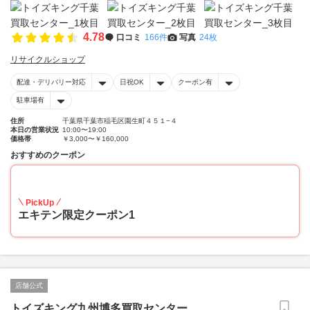
4.78
口コミ
166件
写真
24枚
リサイクルショップ
配達・デリバリー対応
日祝OK
クーポン有
駐車場有
住所
千葉県千葉市稲毛区園生町４５１−４
本日の営業状況
10:00〜19:00
価格帯
￥3,000〜￥160,000
おすすめのクーポン
20
PickUp
エキテン限定クーポン1
店舗公式
トイズキング九州博多買取センター