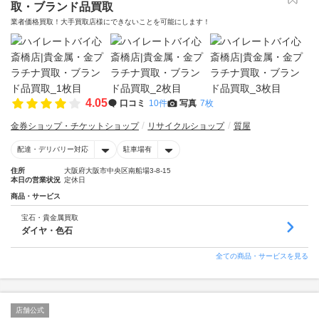
取・ブランド品買取
業者価格買取！大手買取店様にできないことを可能にします！
4.05
口コミ
10件
写真
7枚
金券ショップ・チケットショップ
リサイクルショップ
質屋
配達・デリバリー対応
駐車場有
住所
大阪府大阪市中央区南船場3-8-15
本日の営業状況
定休日
商品・サービス
宝石・貴金属買取
ダイヤ・色石
全ての商品・サービスを見る
店舗公式