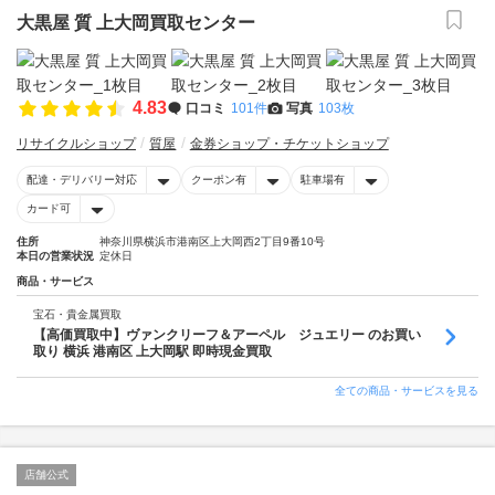
大黒屋 質 上大岡買取センター
4.83
口コミ
101件
写真
103枚
リサイクルショップ
質屋
金券ショップ・チケットショップ
配達・デリバリー対応
クーポン有
駐車場有
カード可
住所
神奈川県横浜市港南区上大岡西2丁目9番10号
本日の営業状況
定休日
商品・サービス
宝石・貴金属買取
【高価買取中】ヴァンクリーフ＆アーペル ジュエリー のお買い
取り 横浜 港南区 上大岡駅 即時現金買取
全ての商品・サービスを見る
店舗公式