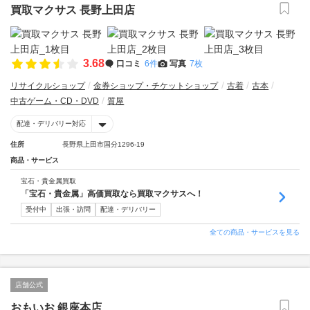
買取マクサス 長野上田店
3.68
口コミ
6件
写真
7枚
リサイクルショップ
金券ショップ・チケットショップ
古着
古本
中古ゲーム・CD・DVD
質屋
配達・デリバリー対応
住所
長野県上田市国分1296-19
商品・サービス
宝石・貴金属買取
「宝石・貴金属」高価買取なら買取マクサスへ！
受付中
出張・訪問
配達・デリバリー
全ての商品・サービスを見る
店舗公式
おもいお 銀座本店