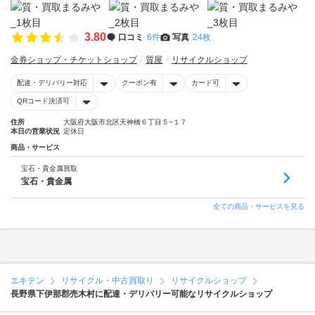
3.80
口コミ
6件
写真
24枚
金券ショップ・チケットショップ
質屋
リサイクルショップ
配達・デリバリー対応
クーポン有
カード可
QRコード決済可
住所
大阪府大阪市北区天神橋６丁目５−１７
本日の営業状況
定休日
商品・サービス
宝石・貴金属買取
宝石・貴金属
全ての商品・サービスを見る
エキテン
リサイクル・中古買取り
リサイクルショップ
長野県下伊那郡売木村に配達・デリバリー可能なリサイクルショップ