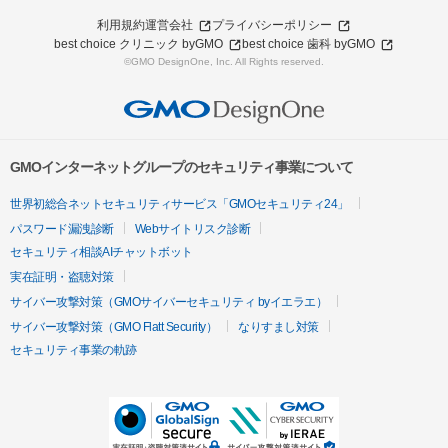
利用規約
運営会社
プライバシーポリシー
best choice クリニック byGMO
best choice 歯科 byGMO
©GMO DesignOne, Inc. All Rights reserved.
GMOインターネットグループのセキュリティ事業について
世界初総合ネットセキュリティサービス「GMOセキュリティ24」
パスワード漏洩診断
Webサイトリスク診断
セキュリティ相談AIチャットボット
実在証明・盗聴対策
サイバー攻撃対策（GMOサイバーセキュリティ byイエラエ）
サイバー攻撃対策（GMO Flatt Security）
なりすまし対策
セキュリティ事業の軌跡