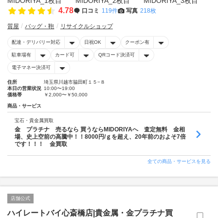
4.78
口コミ
119件
写真
218枚
質屋
バッグ・鞄
リサイクルショップ
配達・デリバリー対応
日祝OK
クーポン有
駐車場有
カード可
QRコード決済可
電子マネー決済可
住所
埼玉県川越市脇田町１５−８
本日の営業状況
10:00〜19:00
価格帯
￥2,000〜￥50,000
商品・サービス
宝石・貴金属買取
金 プラチナ 売るなら 買うならMIDORIYAへ 査定無料 金相
場、史上空前の高騰中！！8000円/ｇを超え、20年前のおよそ7倍
です！！！ 金買取
全ての商品・サービスを見る
店舗公式
ハイレートバイ心斎橋店|貴金属・金プラチナ買