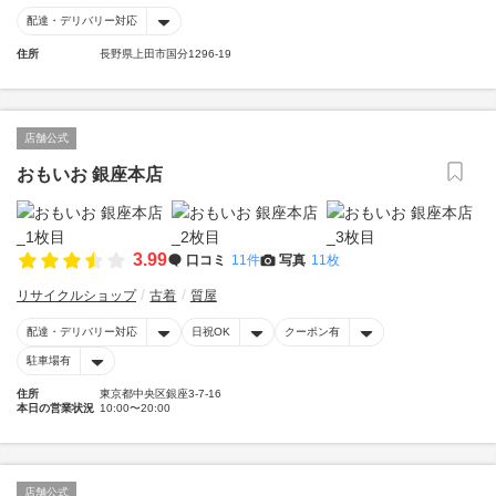
配達・デリバリー対応
住所
長野県上田市国分1296-19
店舗公式
おもいお 銀座本店
3.99
口コミ
11件
写真
11枚
リサイクルショップ
古着
質屋
配達・デリバリー対応
日祝OK
クーポン有
駐車場有
住所
東京都中央区銀座3-7-16
本日の営業状況
10:00〜20:00
店舗公式