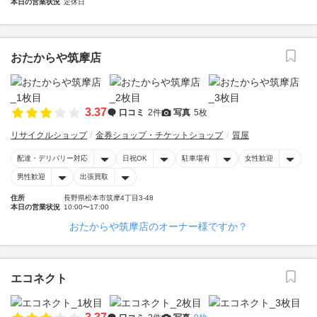
本日の営業状況
定休日
おたからや筑摩店
3.37
口コミ
2件
写真
5枚
リサイクルショップ
金券ショップ・チケットショップ
質屋
配達・デリバリー対応
日祝OK
駐車場有
女性歓迎
男性歓迎
出張買取
住所
長野県松本市筑摩4丁目3-48
本日の営業状況
10:00〜17:00
おたからや筑摩店のオーナー様ですか？
エコネクト