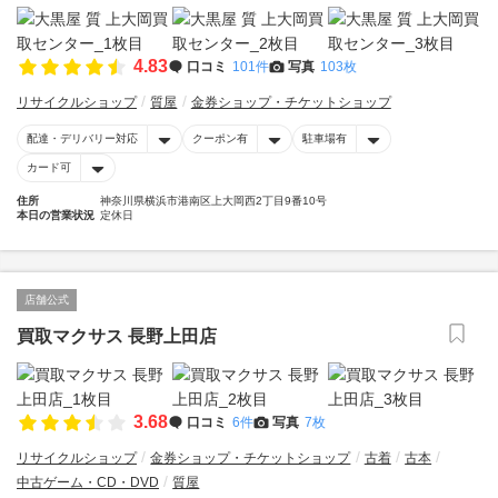
4.83
口コミ
101件
写真
103枚
リサイクルショップ
質屋
金券ショップ・チケットショップ
配達・デリバリー対応
クーポン有
駐車場有
カード可
住所
神奈川県横浜市港南区上大岡西2丁目9番10号
本日の営業状況
定休日
店舗公式
買取マクサス 長野上田店
3.68
口コミ
6件
写真
7枚
リサイクルショップ
金券ショップ・チケットショップ
古着
古本
中古ゲーム・CD・DVD
質屋