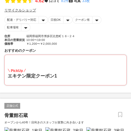
4.62
口コミ
81件
写真
33枚
リサイクルショップ
配達・デリバリー対応
日祝OK
クーポン有
駐車場有
住所
福岡県福岡市博多区比恵町１６−２４
本日の営業状況
10:00〜19:00
価格帯
￥1,200〜￥2,000,000
おすすめのクーポン
20
PickUp
エキテン限定クーポン1
店舗公式
骨董館石蔵
オープンから40年！目利きのスタッフが真摯に向き合います