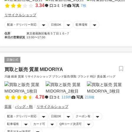
3.34
口コミ
1件
写真
7枚
リサイクルショップ
配達・デリバリー対応
日祝OK
駐車場有
住所
東京都葛飾区亀有５丁目１６−７
本日の営業状況
13:00〜17:00
店舗公式
買取と販売 質屋 MIDORIYA
川越 銀座 質屋 リサイクルショップ ブランド販売/買取 ブランド 時計 貴金属 バッグ
4.78
口コミ
119件
写真
218枚
質屋
バッグ・鞄
リサイクルショップ
配達・デリバリー対応
日祝OK
クーポン有
駐車場有
カード可
QRコード決済可
電子マネー決済可