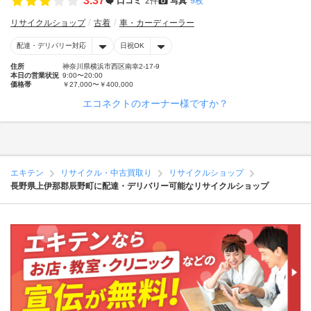
3.37
口コミ
2件
写真
9枚
リサイクルショップ
古着
車・カーディーラー
配達・デリバリー対応
日祝OK
住所
神奈川県横浜市西区南幸2-17-9
本日の営業状況
9:00〜20:00
価格帯
￥27,000〜￥400,000
エコネクトのオーナー様ですか？
エキテン
リサイクル・中古買取り
リサイクルショップ
長野県上伊那郡辰野町に配達・デリバリー可能なリサイクルショップ