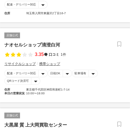
配達・デリバリー対応
住所
埼玉県入間市東藤沢2丁目16-7
店舗公式
ナオセルショップ清澄白河
3.35
口コミ
1件
リサイクルショップ
携帯ショップ
配達・デリバリー対応
日祝OK
駐車場有
QRコード決済可
住所
東京都千代田区神田和泉町1-7-14
本日の営業状況
10:00〜18:00
店舗公式
大黒屋 質 上大岡買取センター