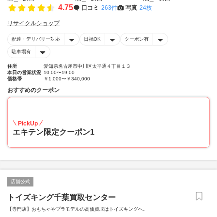
4.75
口コミ
263件
写真
24枚
リサイクルショップ
配達・デリバリー対応
日祝OK
クーポン有
駐車場有
住所
愛知県名古屋市中川区太平通４丁目１３
本日の営業状況
10:00〜19:00
価格帯
￥1,000〜￥340,000
おすすめのクーポン
20
PickUp
エキテン限定クーポン1
店舗公式
トイズキング千葉買取センター
【専門店】おもちゃやプラモデルの高価買取はトイズキングへ。‎