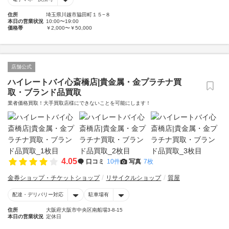
住所
埼玉県川越市脇田町１５−８
本日の営業状況
10:00〜19:00
価格帯
￥2,000〜￥50,000
店舗公式
ハイレートバイ心斎橋店|貴金属・金プラチナ買
取・ブランド品買取
業者価格買取！大手買取店様にできないことを可能にします！
4.05
口コミ
10件
写真
7枚
金券ショップ・チケットショップ
リサイクルショップ
質屋
配達・デリバリー対応
駐車場有
住所
大阪府大阪市中央区南船場3-8-15
本日の営業状況
定休日