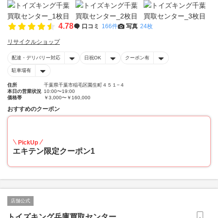
4.78
口コミ
166件
写真
24枚
リサイクルショップ
配達・デリバリー対応
日祝OK
クーポン有
駐車場有
住所
千葉県千葉市稲毛区園生町４５１−４
本日の営業状況
10:00〜19:00
価格帯
￥3,000〜￥160,000
おすすめのクーポン
20
PickUp
エキテン限定クーポン1
店舗公式
トイズキング兵庫買取センター