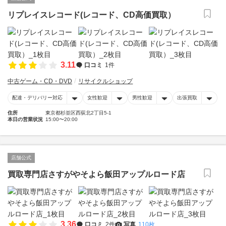
リプレイスレコード(レコード、CD高価買取）
3.11
口コミ
1件
中古ゲーム・CD・DVD
リサイクルショップ
配達・デリバリー対応
女性歓迎
男性歓迎
出張買取
住所
東京都杉並区西荻北2丁目5-1
本日の営業状況
15:00〜20:00
店舗公式
買取専門店さすがやそよら飯田アップルロード店
3.36
口コミ
2件
写真
110枚