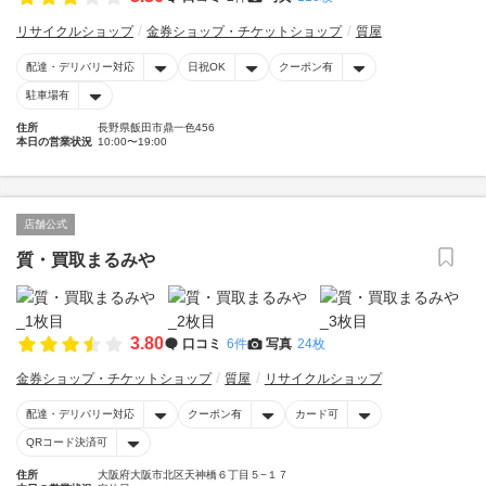
リサイクルショップ
金券ショップ・チケットショップ
質屋
配達・デリバリー対応
日祝OK
クーポン有
駐車場有
住所
長野県飯田市鼎一色456
本日の営業状況
10:00〜19:00
店舗公式
質・買取まるみや
3.80
口コミ
6件
写真
24枚
金券ショップ・チケットショップ
質屋
リサイクルショップ
配達・デリバリー対応
クーポン有
カード可
QRコード決済可
住所
大阪府大阪市北区天神橋６丁目５−１７