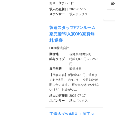
お金・住まい・仕…
宝
求人の更新日
2026-07-15
スポンサー
求人ボックス
製造スタッフ/ワンルーム
寮完備/即入寮OK/寮費無
料/退寮
Fulfill株式会社
勤務地
長野県 軽井沢町
給与タイプ
時給1,800円～2,250
円
雇用形態
派遣社員
【仕事内容】所持金300円。退寮ま
であと5日。 それでも、今日動けば
間に合います。 寮を出なきゃいけな
いけど、お金がな…
求人の更新日
2026-07-17
スポンサー
求人ボックス
工場内での組立・加工ス