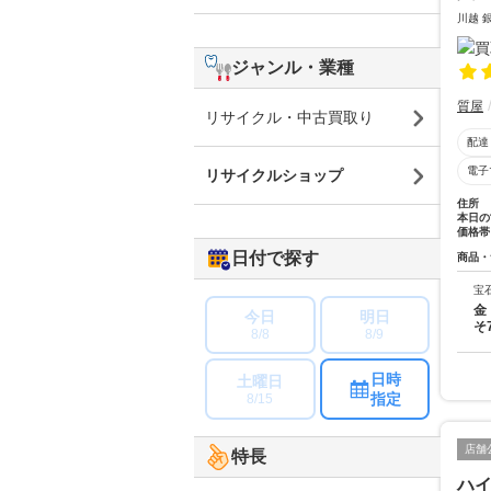
川越 
ジャンル・業種
質屋
リサイクル・中古買取り
配達
電子
リサイクルショップ
住所
本日の
価格帯
日付で探す
商品・
宝
金
今日
明日
そ
8/8
8/9
日時
土曜日
指定
8/15
店舗
特長
ハ