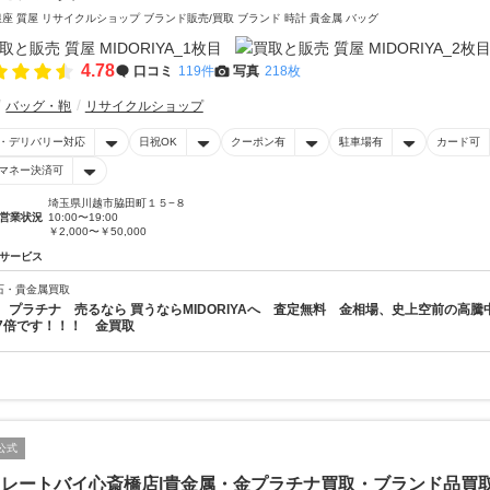
銀座 質屋 リサイクルショップ ブランド販売/買取 ブランド 時計 貴金属 バッグ
4.78
口コミ
119件
写真
218枚
バッグ・鞄
リサイクルショップ
・デリバリー対応
日祝OK
クーポン有
駐車場有
カード可
マネー決済可
埼玉県川越市脇田町１５−８
営業状況
10:00〜19:00
￥2,000〜￥50,000
サービス
石・貴金属買取
 プラチナ 売るなら 買うならMIDORIYAへ 査定無料 金相場、史上空前の高騰中
7倍です！！！ 金買取
公式
イレートバイ心斎橋店|貴金属・金プラチナ買取・ブランド品買