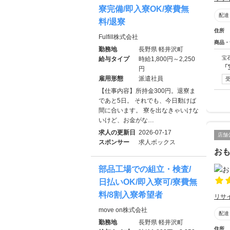
寮完備/即入寮OK/寮費無
配達
料/退寮
住所
Fulfill株式会社
商品・
勤務地
長野県 軽井沢町
宝
給与タイプ
時給1,800円～2,250
「
円
雇用形態
派遣社員
【仕事内容】所持金300円。退寮ま
であと5日。 それでも、今日動けば
間に合います。 寮を出なきゃいけな
いけど、お金がな…
求人の更新日
2026-07-17
店舗
スポンサー
求人ボックス
おも
部品工場での組立・検査/
日払いOK/即入寮可/寮費無
料/8割入寮希望者
リサ
move on株式会社
配達
勤務地
長野県 軽井沢町
住所