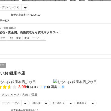
・デリバリー対応
長野県上田市国分1296-19
サービス
石・貴金属買取
宝石・貴金属」高価買取なら買取マクサスへ！
受付中
出張・訪問
配達・デリバリー
公式
いお 銀座本店
3.99
口コミ
11件
写真
11枚
イクルショップ
古着
質屋
・デリバリー対応
日祝OK
クーポン有
駐車場有
東京都中央区銀座3-7-16