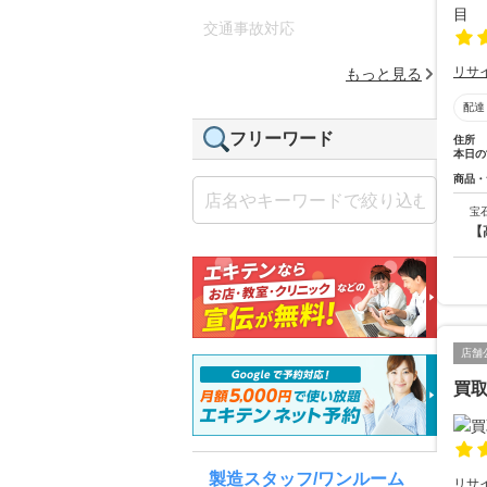
交通事故対応
リサ
もっと見る
配達
フリーワード
住所
本日の
商品・
宝
【
店舗
買取
製造スタッフ/ワンルーム
リサ