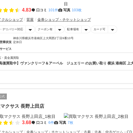
4.83
口コミ
101件
写真
103枚
イクルショップ
質屋
金券ショップ・チケットショップ
・デリバリー対応
クーポン有
駐車場有
カード可
神奈川県横浜市港南区上大岡西2丁目9番10号
営業状況
定休日
サービス
石・貴金属買取
高価買取中】ヴァンクリーフ＆アーペル ジュエリー のお買い取り 横浜 港南区 上
公式
マクサス 長野上田店
3.68
口コミ
6件
写真
7枚
イクルショップ
金券ショップ・チケットショップ
古着
古本
中古ゲーム・CD