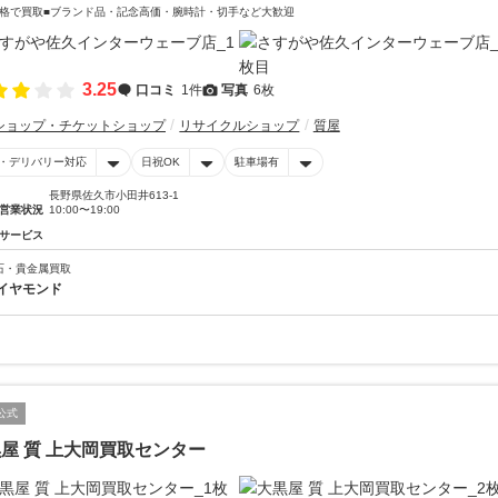
格で買取■ブランド品・記念高価・腕時計・切手など大歓迎
3.25
口コミ
1件
写真
6枚
ショップ・チケットショップ
リサイクルショップ
質屋
・デリバリー対応
日祝OK
駐車場有
長野県佐久市小田井613-1
営業状況
10:00〜19:00
サービス
石・貴金属買取
イヤモンド
公式
屋 質 上大岡買取センター