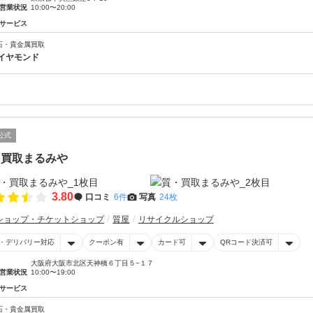
営業状況
10:00〜20:00
サービス
石・貴金属買取
イヤモンド
公式
・買取まるみや
3.80
口コミ
6件
写真
24枚
ショップ・チケットショップ
質屋
リサイクルショップ
・デリバリー対応
クーポン有
カード可
QRコード決済可
大阪府大阪市北区天神橋６丁目５−１７
営業状況
10:00〜19:00
サービス
石・貴金属買取