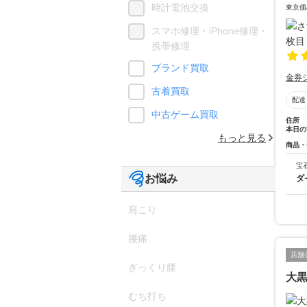
時計電池交換
東京価
スマホ修理・iPhone修理・
携帯修理
ブランド買取
金券
古着買取
配達
中古ゲーム買取
住所
本日の
もっと見る
商品・
宝
お悩み
ダ
肩こり
腰痛
店舗
ぎっくり腰
大黒
むち打ち