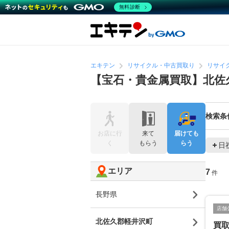
無料診断
エキテン
リサイクル・中古買取り
リサイ
【宝石・貴金属買取】北佐
検索条
お店に行
来て
届けても
く
もらう
らう
日
エリア
7
件
長野県
店舗
北佐久郡軽井沢町
買取