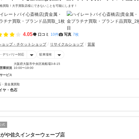
格買取！大手買取店様にできないことを可能にします！
4.05
口コミ
10件
写真
7枚
ショップ・チケットショップ
リサイクルショップ
質屋
・デリバリー対応
駐車場有
大阪府大阪市中央区南船場3-8-15
営業状況
10:00〜19:00
サービス
石・貴金属買取
イヤ・色石
公式
すがや佐久インターウェーブ店