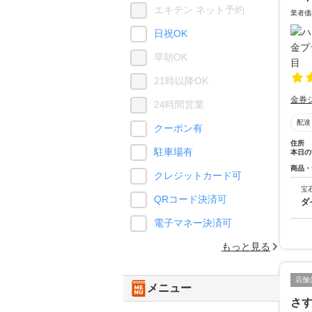
エキテン ネット予約
業者価
日祝OK
早朝OK
21時以降OK
金券
24時間営業
配達
クーポン有
住所
駐車場有
本日の
商品・
クレジットカード可
宝
QRコード決済可
ダ
電子マネー決済可
もっと見る
店舗
メニュー
さ