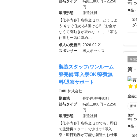
給与タイプ
時給1,800円～2,250
本日の
円
商品・
雇用形態
派遣社員
宝
【仕事内容】所持金ゼロ…どうしよ
ダ
う 今すぐ住める&働ける!/ 「お金が
なくて身動きが取れない…」「家も
仕事も一気に決め…
求人の更新日
2026-02-21
スポンサー
求人ボックス
店舗
製造スタッフ/ワンルーム
質
寮完備/即入寮OK/寮費無
料/退寮サポート
Fulfill株式会社
金券
勤務地
長野県 軽井沢町
給与タイプ
時給1,800円～2,250
配達
円
住所
雇用形態
派遣社員
本日の
【仕事内容】所持金ゼロでも、即日
商品・
で生活再スタートできます! 即入
寮・即日勤務が可能な製造のお仕事!
宝