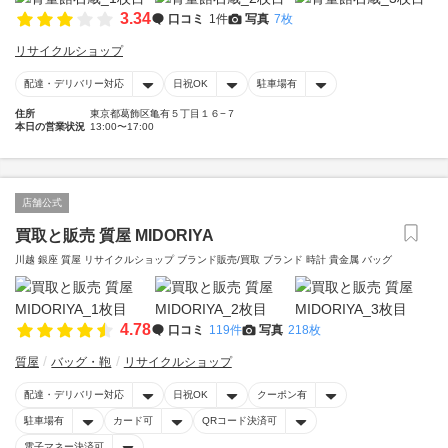
3.34
口コミ
1件
写真
7枚
リサイクルショップ
配達・デリバリー対応
日祝OK
駐車場有
住所
東京都葛飾区亀有５丁目１６−７
本日の営業状況
13:00〜17:00
店舗公式
買取と販売 質屋 MIDORIYA
川越 銀座 質屋 リサイクルショップ ブランド販売/買取 ブランド 時計 貴金属 バッグ
4.78
口コミ
119件
写真
218枚
質屋
バッグ・鞄
リサイクルショップ
配達・デリバリー対応
日祝OK
クーポン有
駐車場有
カード可
QRコード決済可
電子マネー決済可