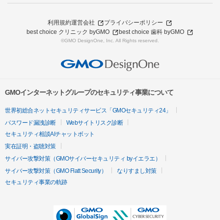
利用規約
運営会社
プライバシーポリシー
best choice クリニック byGMO
best choice 歯科 byGMO
©GMO DesignOne, Inc. All Rights reserved.
GMOインターネットグループのセキュリティ事業について
世界初総合ネットセキュリティサービス「GMOセキュリティ24」
パスワード漏洩診断
Webサイトリスク診断
セキュリティ相談AIチャットボット
実在証明・盗聴対策
サイバー攻撃対策（GMOサイバーセキュリティ byイエラエ）
サイバー攻撃対策（GMO Flatt Security）
なりすまし対策
セキュリティ事業の軌跡