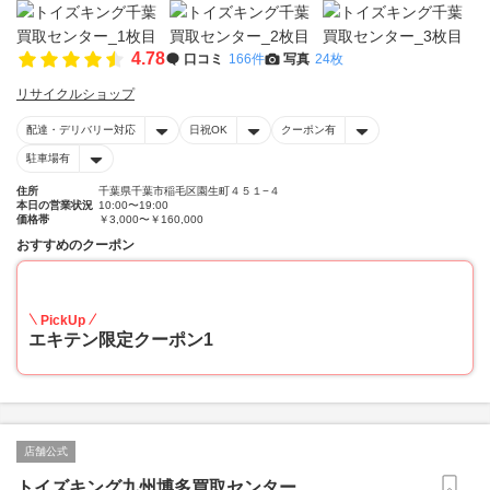
4.78
口コミ
166件
写真
24枚
リサイクルショップ
配達・デリバリー対応
日祝OK
クーポン有
駐車場有
住所
千葉県千葉市稲毛区園生町４５１−４
本日の営業状況
10:00〜19:00
価格帯
￥3,000〜￥160,000
おすすめのクーポン
20
PickUp
エキテン限定クーポン1
店舗公式
トイズキング九州博多買取センター