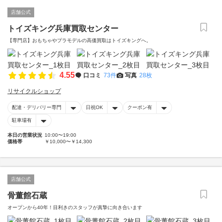
店舗公式
トイズキング兵庫買取センター
【専門店】おもちゃやプラモデルの高価買取はトイズキングへ。‎
4.55
口コミ
73件
写真
28枚
リサイクルショップ
配達・デリバリー専門
日祝OK
クーポン有
駐車場有
本日の営業状況
10:00〜19:00
価格帯
￥10,000〜￥14,300
店舗公式
骨董館石蔵
オープンから40年！目利きのスタッフが真摯に向き合います