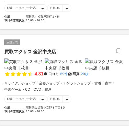
配達・デリバリー対応
日祝OK
住所
石川県小松市戸津町１−５
本日の営業状況
10:00〜20:00
店舗公式
買取マクサス 金沢中央店
4.81
口コミ
89件
写真
20枚
リサイクルショップ
金券ショップ・チケットショップ
古着
古本
中古ゲーム・CD・DVD
質屋
配達・デリバリー対応
日祝OK
住所
石川県金沢市小立野３丁目3-5
本日の営業状況
10:00〜20:00