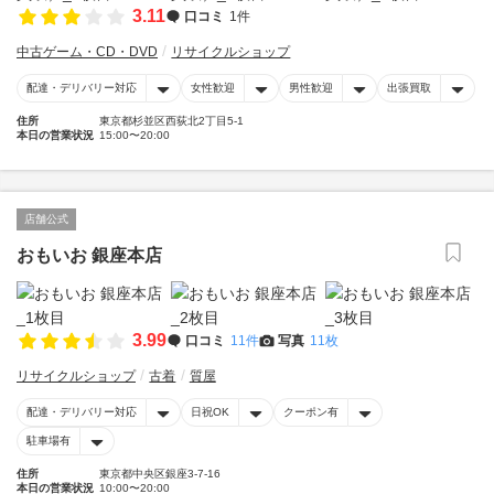
3.11
口コミ
1件
中古ゲーム・CD・DVD
リサイクルショップ
配達・デリバリー対応
女性歓迎
男性歓迎
出張買取
住所
東京都杉並区西荻北2丁目5-1
本日の営業状況
15:00〜20:00
店舗公式
おもいお 銀座本店
3.99
口コミ
11件
写真
11枚
リサイクルショップ
古着
質屋
配達・デリバリー対応
日祝OK
クーポン有
駐車場有
住所
東京都中央区銀座3-7-16
本日の営業状況
10:00〜20:00