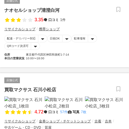
店舗公式
ナオセルショップ清澄白河
3.35
口コミ
1件
リサイクルショップ
携帯ショップ
配達・デリバリー対応
日祝OK
駐車場有
QRコード決済可
住所
東京都千代田区神田和泉町1-7-14
本日の営業状況
10:00〜18:00
店舗公式
買取マクサス 石川小松店
4.72
口コミ
57件
写真
7枚
リサイクルショップ
金券ショップ・チケットショップ
古着
古本
中古ゲーム・CD・DVD
質屋