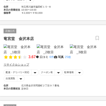
住所
埼玉県川越市脇田町１５−８
本日の営業状況
10:00〜19:00
価格帯
￥2,000〜￥50,000
店舗公式
竜宮堂 金沢本店
3.67
口コミ
6件
写真
25枚
リサイクルショップ
配達・デリバリー対応
クーポン有
駐車場有
出張買取
住所
石川県金沢市問屋町２丁目９７番地
本日の営業状況
定休日