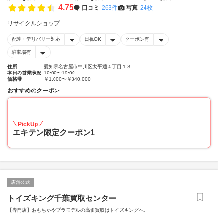
4.75
口コミ
263件
写真
24枚
リサイクルショップ
配達・デリバリー対応
日祝OK
クーポン有
駐車場有
住所
愛知県名古屋市中川区太平通４丁目１３
本日の営業状況
10:00〜19:00
価格帯
￥1,000〜￥340,000
おすすめのクーポン
20
PickUp
エキテン限定クーポン1
店舗公式
トイズキング千葉買取センター
【専門店】おもちゃやプラモデルの高価買取はトイズキングへ。‎