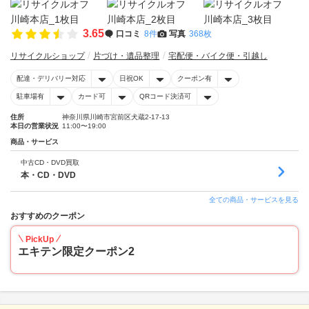
3.65
口コミ
8件
写真
368枚
リサイクルショップ
片づけ・遺品整理
宅配便・バイク便・引越し
配達・デリバリー対応
日祝OK
クーポン有
駐車場有
カード可
QRコード決済可
住所
神奈川県川崎市宮前区犬蔵2-17-13
本日の営業状況
11:00〜19:00
商品・サービス
中古CD・DVD買取
本・CD・DVD
全ての商品・サービスを見る
おすすめのクーポン
PickUp
エキテン限定クーポン2