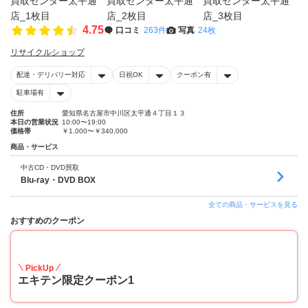
4.75
口コミ
263件
写真
24枚
リサイクルショップ
配達・デリバリー対応
日祝OK
クーポン有
駐車場有
住所
愛知県名古屋市中川区太平通４丁目１３
本日の営業状況
10:00〜19:00
価格帯
￥1,000〜￥340,000
商品・サービス
中古CD・DVD買取
Blu-ray・DVD BOX
全ての商品・サービスを見る
おすすめのクーポン
20
PickUp
エキテン限定クーポン1