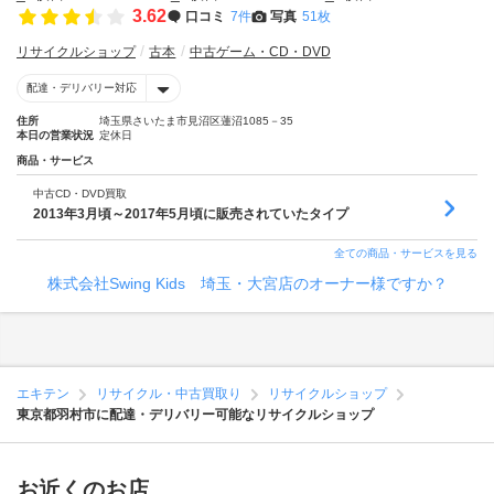
3.62
口コミ
7件
写真
51枚
リサイクルショップ
古本
中古ゲーム・CD・DVD
配達・デリバリー対応
住所
埼玉県さいたま市見沼区蓮沼1085－35
本日の営業状況
定休日
商品・サービス
中古CD・DVD買取
2013年3月頃～2017年5月頃に販売されていたタイプ
全ての商品・サービスを見る
株式会社Swing Kids 埼玉・大宮店のオーナー様ですか？
エキテン
リサイクル・中古買取り
リサイクルショップ
東京都羽村市に配達・デリバリー可能なリサイクルショップ
お近くのお店