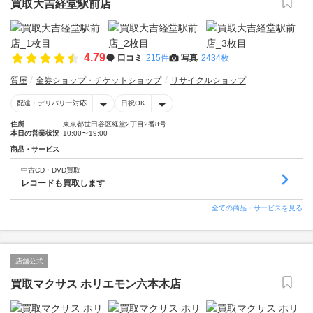
買取大吉経堂駅前店
4.79
口コミ
215件
写真
2434枚
質屋
金券ショップ・チケットショップ
リサイクルショップ
配達・デリバリー対応
日祝OK
住所
東京都世田谷区経堂2丁目2番8号
本日の営業状況
10:00〜19:00
商品・サービス
中古CD・DVD買取
レコードも買取します
全ての商品・サービスを見る
店舗公式
買取マクサス ホリエモン六本木店