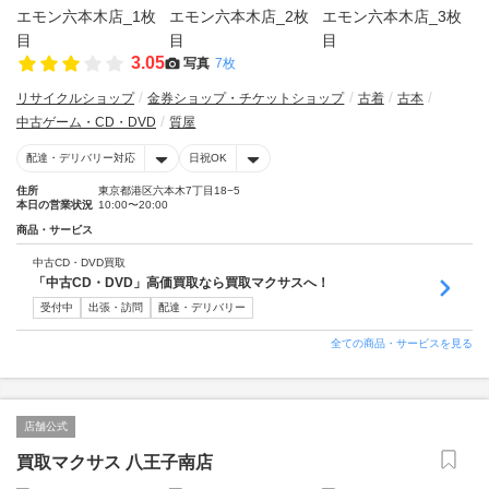
3.05
写真
7枚
リサイクルショップ
金券ショップ・チケットショップ
古着
古本
中古ゲーム・CD・DVD
質屋
配達・デリバリー対応
日祝OK
住所
東京都港区六本木7丁目18−5
本日の営業状況
10:00〜20:00
商品・サービス
中古CD・DVD買取
「中古CD・DVD」高価買取なら買取マクサスへ！
受付中
出張・訪問
配達・デリバリー
全ての商品・サービスを見る
店舗公式
買取マクサス 八王子南店