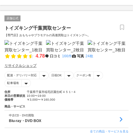
店舗公式
トイズキング千葉買取センター
【専門店】おもちゃやプラモデルの高価買取はトイズキングへ。‎
4.78
口コミ
166件
写真
24枚
リサイクルショップ
配達・デリバリー対応
日祝OK
クーポン有
駐車場有
住所
千葉県千葉市稲毛区園生町４５１−４
本日の営業状況
10:00〜19:00
価格帯
￥3,000〜￥160,000
商品・サービス
中古CD・DVD買取
Blu-ray・DVD BOX
全ての商品・サービスを見る