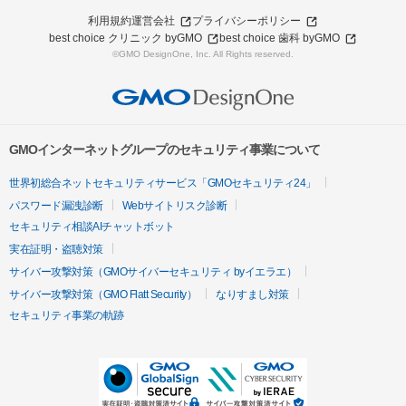
利用規約
運営会社
プライバシーポリシー
best choice クリニック byGMO
best choice 歯科 byGMO
©GMO DesignOne, Inc. All Rights reserved.
GMOインターネットグループのセキュリティ事業について
世界初総合ネットセキュリティサービス「GMOセキュリティ24」
パスワード漏洩診断
Webサイトリスク診断
セキュリティ相談AIチャットボット
実在証明・盗聴対策
サイバー攻撃対策（GMOサイバーセキュリティ byイエラエ）
サイバー攻撃対策（GMO Flatt Security）
なりすまし対策
セキュリティ事業の軌跡