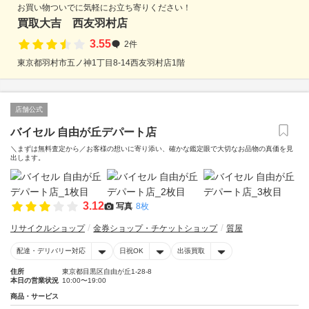
お買い物ついでに気軽にお立ち寄りください！
買取大吉 西友羽村店
3.55
2件
東京都羽村市五ノ神1丁目8-14西友羽村店1階
店舗公式
バイセル 自由が丘デパート店
＼まずは無料査定から／お客様の想いに寄り添い、確かな鑑定眼で大切なお品物の真価を見
出します。
3.12
写真
8枚
リサイクルショップ
金券ショップ・チケットショップ
質屋
配達・デリバリー対応
日祝OK
出張買取
住所
東京都目黒区自由が丘1-28-8
本日の営業状況
10:00〜19:00
商品・サービス