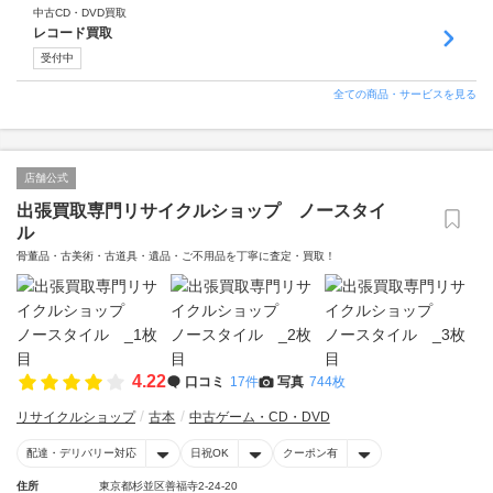
中古CD・DVD買取
レコード買取
受付中
全ての商品・サービスを見る
店舗公式
出張買取専門リサイクルショップ ノースタイ
ル
骨董品・古美術・古道具・遺品・ご不用品を丁寧に査定・買取！
4.22
口コミ
17件
写真
744枚
リサイクルショップ
古本
中古ゲーム・CD・DVD
配達・デリバリー対応
日祝OK
クーポン有
住所
東京都杉並区善福寺2-24-20