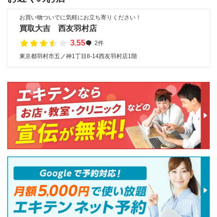
お買い物ついでに気軽にお立ち寄りください！
買取大吉 西友羽村店
3.55
2件
東京都羽村市五ノ神1丁目8-14西友羽村店1階