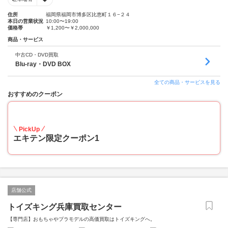
住所
福岡県福岡市博多区比恵町１６−２４
本日の営業状況
10:00〜19:00
価格帯
￥1,200〜￥2,000,000
商品・サービス
中古CD・DVD買取
Blu-ray・DVD BOX
全ての商品・サービスを見る
おすすめのクーポン
20
PickUp
エキテン限定クーポン1
店舗公式
トイズキング兵庫買取センター
【専門店】おもちゃやプラモデルの高価買取はトイズキングへ。‎