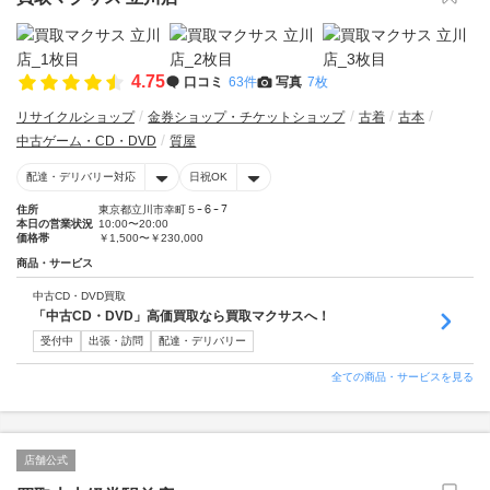
4.75
口コミ
63件
写真
7枚
リサイクルショップ
金券ショップ・チケットショップ
古着
古本
中古ゲーム・CD・DVD
質屋
配達・デリバリー対応
日祝OK
住所
東京都立川市幸町５ｰ６ｰ７
本日の営業状況
10:00〜20:00
価格帯
￥1,500〜￥230,000
商品・サービス
中古CD・DVD買取
「中古CD・DVD」高価買取なら買取マクサスへ！
受付中
出張・訪問
配達・デリバリー
全ての商品・サービスを見る
店舗公式