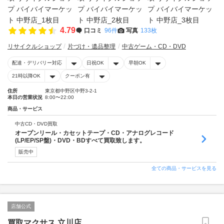
4.79
口コミ
96件
写真
133枚
リサイクルショップ
片づけ・遺品整理
中古ゲーム・CD・DVD
配達・デリバリー対応
日祝OK
早朝OK
21時以降OK
クーポン有
住所
東京都中野区中野3-2-1
本日の営業状況
8:00〜22:00
商品・サービス
中古CD・DVD買取
オープンリール・カセットテープ・CD・アナログレコード
(LP/EP/SP盤)・DVD・BDすべて買取致します。
販売中
全ての商品・サービスを見る
店舗公式
買取マクサス 立川店