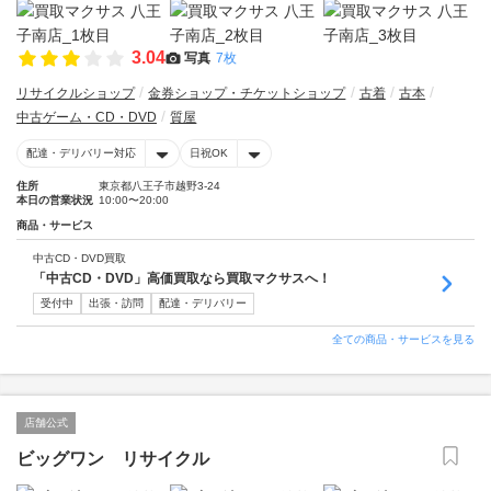
3.04
写真
7枚
リサイクルショップ
金券ショップ・チケットショップ
古着
古本
中古ゲーム・CD・DVD
質屋
配達・デリバリー対応
日祝OK
住所
東京都八王子市越野3-24
本日の営業状況
10:00〜20:00
商品・サービス
中古CD・DVD買取
「中古CD・DVD」高価買取なら買取マクサスへ！
受付中
出張・訪問
配達・デリバリー
全ての商品・サービスを見る
店舗公式
ビッグワン リサイクル