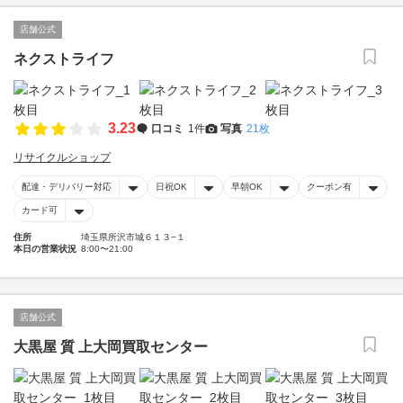
店舗公式
ネクストライフ
3.23
口コミ
1件
写真
21枚
リサイクルショップ
配達・デリバリー対応
日祝OK
早朝OK
クーポン有
カード可
住所
埼玉県所沢市城６１３−１
本日の営業状況
8:00〜21:00
店舗公式
大黒屋 質 上大岡買取センター