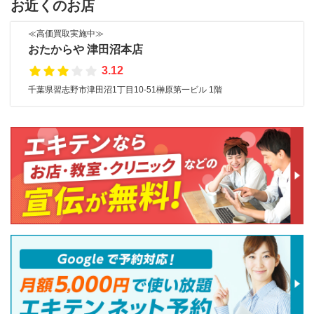
お近くのお店
≪高価買取実施中≫
おたからや 津田沼本店
3.12
千葉県習志野市津田沼1丁目10-51榊原第一ビル 1階