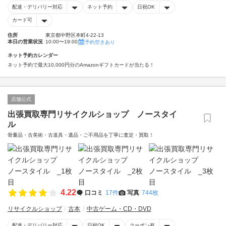
配達・デリバリー対応
ネット予約
日祝OK
カード可
住所
東京都中野区本町4-22-13
本日の営業状況
10:00〜19:00
予約空きあり
ネット予約カレンダー
ネット予約で最大10,000円分のAmazonギフトカードが当たる！
店舗公式
出張買取専門リサイクルショップ ノースタイ
ル
骨董品・古美術・古道具・遺品・ご不用品を丁寧に査定・買取！
4.22
口コミ
17件
写真
744枚
リサイクルショップ
古本
中古ゲーム・CD・DVD
配達・デリバリー対応
日祝OK
クーポン有