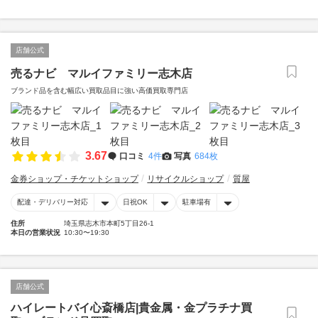
店舗公式
売るナビ マルイファミリー志木店
ブランド品を含む幅広い買取品目に強い高価買取専門店
3.67
口コミ
4件
写真
684枚
金券ショップ・チケットショップ
リサイクルショップ
質屋
配達・デリバリー対応
日祝OK
駐車場有
住所
埼玉県志木市本町5丁目26-1
本日の営業状況
10:30〜19:30
店舗公式
ハイレートバイ心斎橋店|貴金属・金プラチナ買