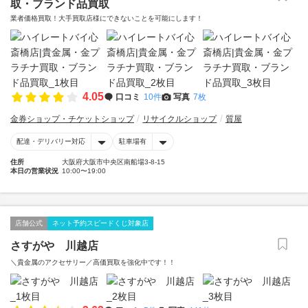
取・ブランド品買取
業者価格買取！大手買取店様にできないことを可能にします！
4.05
口コミ
10件
写真
7枚
金券ショップ・チケットショップ
リサイクルショップ
質屋
配達・デリバリー対応
駐車場有
住所
大阪府大阪市中央区南船場3-8-15
本日の営業状況
10:00〜19:00
店舗公式
ネット予約スピードくじ対象店
さすがや 川越店
＼貴金属のアクセサリー／高価買取を強化中です！！