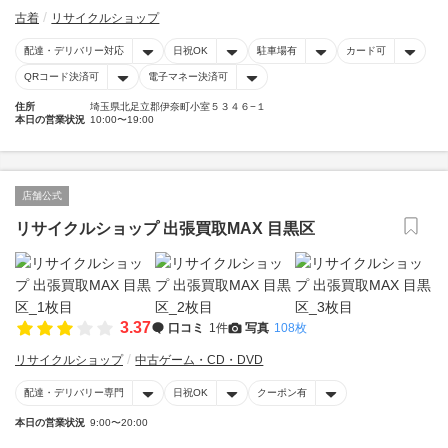
古着
リサイクルショップ
配達・デリバリー対応
日祝OK
駐車場有
カード可
QRコード決済可
電子マネー決済可
住所
埼玉県北足立郡伊奈町小室５３４６−１
本日の営業状況
10:00〜19:00
店舗公式
リサイクルショップ 出張買取MAX 目黒区
3.37
口コミ
1件
写真
108枚
リサイクルショップ
中古ゲーム・CD・DVD
配達・デリバリー専門
日祝OK
クーポン有
本日の営業状況
9:00〜20:00