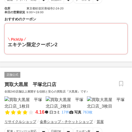
住所
東京都杉並区善福寺2-24-20
本日の営業状況
9:00〜19:00
おすすめのクーポン
10
PickUp
エキテン限定クーポン2
店舗公式
買取大黒屋 平塚北口店
全国240店舗以上展開する信頼と安心の買取店『大黒屋』です♪
4.16
口コミ
17件
写真
763枚
リサイクルショップ
金券ショップ・チケットショップ
質屋
配達・デリバリー対応
日祝OK
クーポン有