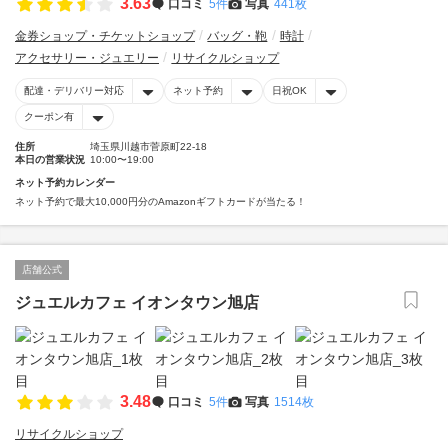
3.63
口コミ
5件
写真
441枚
金券ショップ・チケットショップ
バッグ・鞄
時計
アクセサリー・ジュエリー
リサイクルショップ
配達・デリバリー対応
ネット予約
日祝OK
クーポン有
住所
埼玉県川越市菅原町22-18
本日の営業状況
10:00〜19:00
ネット予約カレンダー
ネット予約で最大10,000円分のAmazonギフトカードが当たる！
店舗公式
ジュエルカフェ イオンタウン旭店
3.48
口コミ
5件
写真
1514枚
リサイクルショップ