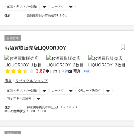
配達・デリバリー対応
カード可
住所
愛知県春日井市高蔵寺町3-6-1
店舗公式
お酒買取販売店LIQUORJOY
3.67
口コミ
4件
写真
16枚
酒屋
リサイクルショップ
配達・デリバリー対応
カード可
QRコード決済可
電子マネー決済可
住所
神奈川県横浜市中区元町１－３８－２
本日の営業状況
10:00〜18:00
店舗公式