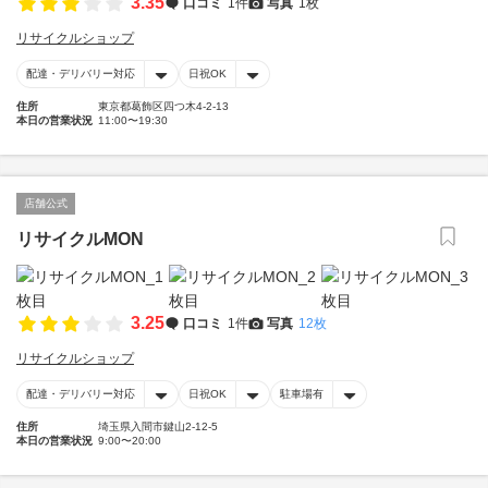
3.35
口コミ
1件
写真
1枚
リサイクルショップ
配達・デリバリー対応
日祝OK
住所
東京都葛飾区四つ木4-2-13
本日の営業状況
11:00〜19:30
店舗公式
リサイクルMON
3.25
口コミ
1件
写真
12枚
リサイクルショップ
配達・デリバリー対応
日祝OK
駐車場有
住所
埼玉県入間市鍵山2-12-5
本日の営業状況
9:00〜20:00