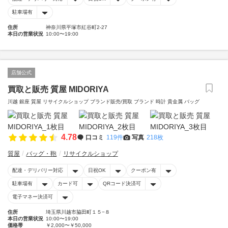
駐車場有
住所
神奈川県平塚市紅谷町2-27
本日の営業状況
10:00〜19:00
店舗公式
買取と販売 質屋 MIDORIYA
川越 銀座 質屋 リサイクルショップ ブランド販売/買取 ブランド 時計 貴金属 バッグ
4.78
口コミ
119件
写真
218枚
質屋
バッグ・鞄
リサイクルショップ
配達・デリバリー対応
日祝OK
クーポン有
駐車場有
カード可
QRコード決済可
電子マネー決済可
住所
埼玉県川越市脇田町１５−８
本日の営業状況
10:00〜19:00
価格帯
￥2,000〜￥50,000