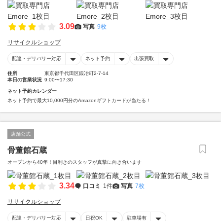
3.09
写真
9枚
リサイクルショップ
配達・デリバリー対応
ネット予約
出張買取
住所
東京都千代田区鍛冶町2-7-14
本日の営業状況
9:00〜17:30
ネット予約カレンダー
ネット予約で最大10,000円分のAmazonギフトカードが当たる！
店舗公式
骨董館石蔵
オープンから40年！目利きのスタッフが真摯に向き合います
3.34
口コミ
1件
写真
7枚
リサイクルショップ
配達・デリバリー対応
日祝OK
駐車場有