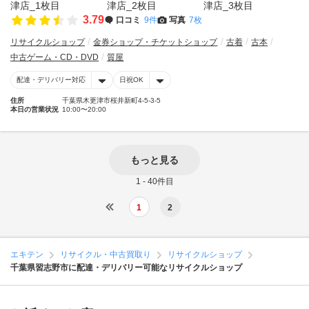
3.79
口コミ
9件
写真
7枚
リサイクルショップ
金券ショップ・チケットショップ
古着
古本
中古ゲーム・CD・DVD
質屋
配達・デリバリー対応
日祝OK
住所
千葉県木更津市桜井新町4-5-3-5
本日の営業状況
10:00〜20:00
もっと見る
1 - 40件目
1
2
エキテン
リサイクル・中古買取り
リサイクルショップ
千葉県習志野市に配達・デリバリー可能なリサイクルショップ