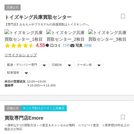
店舗公式
トイズキング兵庫買取センター
【専門店】おもちゃやプラモデルの高価買取はトイズキングへ。‎
4.55
口コミ
73件
写真
28枚
リサイクルショップ
配達・デリバリー専門
日祝OK
クーポン有
駐車場有
本日の営業状況
10:00〜19:00
価格帯
￥10,000〜￥14,300
店舗公式
ネット予約スピードくじ対象店
買取専門店Emore
＜便利な3つの買取方法＞☆査定＆キャンセルが無料 ☆スピード査定 ☆業界歴20年以上の
鑑定士が対応