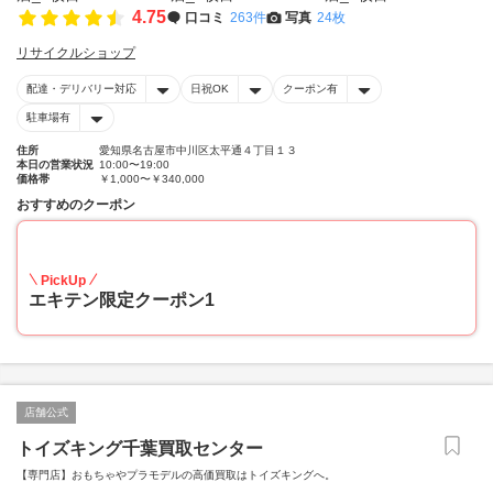
4.75
口コミ
263件
写真
24枚
リサイクルショップ
配達・デリバリー対応
日祝OK
クーポン有
駐車場有
住所
愛知県名古屋市中川区太平通４丁目１３
本日の営業状況
10:00〜19:00
価格帯
￥1,000〜￥340,000
おすすめのクーポン
20
PickUp
エキテン限定クーポン1
店舗公式
トイズキング千葉買取センター
【専門店】おもちゃやプラモデルの高価買取はトイズキングへ。‎