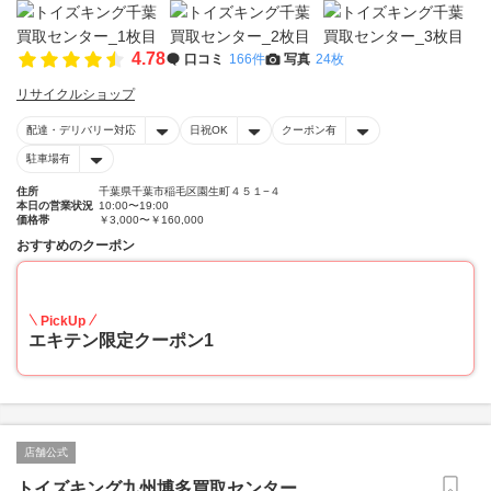
4.78
口コミ
166件
写真
24枚
リサイクルショップ
配達・デリバリー対応
日祝OK
クーポン有
駐車場有
住所
千葉県千葉市稲毛区園生町４５１−４
本日の営業状況
10:00〜19:00
価格帯
￥3,000〜￥160,000
おすすめのクーポン
20
PickUp
エキテン限定クーポン1
店舗公式
トイズキング九州博多買取センター