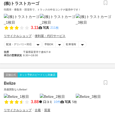
(株)トラストカーゴ
印西市・香取市・匝瑳市で、トラックの中古コンテナ販売中です！
3.11
写真
211枚
リサイクルショップ
便利屋・代行サービス
配達・デリバリー対応
早朝OK
駐車場有
住所
千葉県富里市十倉827-8
本日の営業状況
8:30〜18:00
店舗公式
ネット予約スピードくじ対象店
Belize
高価買取ならBelize!
3.88
口コミ
10件
写真
5枚
リサイクルショップ
古着
質屋