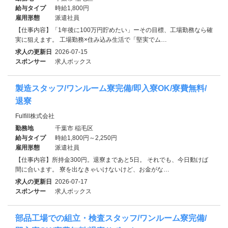
給与タイプ
時給1,800円
雇用形態
派遣社員
【仕事内容】「1年後に100万円貯めたい」ーその目標、工場勤務なら確
実に狙えます。 工場勤務×住み込み生活で「堅実でム…
求人の更新日
2026-07-15
スポンサー
求人ボックス
製造スタッフ/ワンルーム寮完備/即入寮OK/寮費無料/
退寮
Fulfill株式会社
勤務地
千葉市 稲毛区
給与タイプ
時給1,800円～2,250円
雇用形態
派遣社員
【仕事内容】所持金300円。退寮まであと5日。 それでも、今日動けば
間に合います。 寮を出なきゃいけないけど、お金がな…
求人の更新日
2026-07-17
スポンサー
求人ボックス
部品工場での組立・検査スタッフ/ワンルーム寮完備/