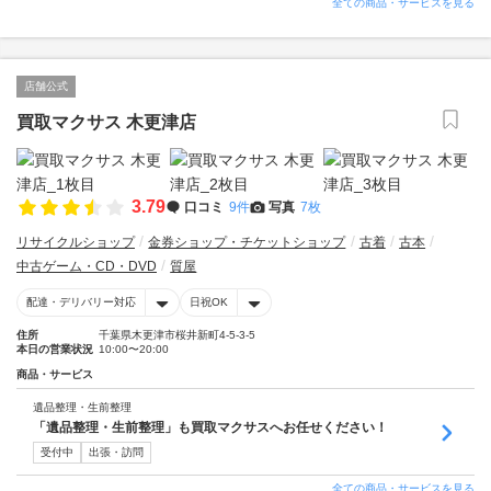
全ての商品・サービスを見る
店舗公式
買取マクサス 木更津店
3.79
口コミ
9件
写真
7枚
リサイクルショップ
金券ショップ・チケットショップ
古着
古本
中古ゲーム・CD・DVD
質屋
配達・デリバリー対応
日祝OK
住所
千葉県木更津市桜井新町4-5-3-5
本日の営業状況
10:00〜20:00
商品・サービス
遺品整理・生前整理
「遺品整理・生前整理」も買取マクサスへお任せください！
受付中
出張・訪問
全ての商品・サービスを見る