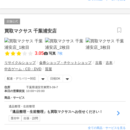
店舗公式
買取マクサス 千葉浦安店
3.05
写真
7枚
リサイクルショップ
金券ショップ・チケットショップ
古着
古本
中古ゲーム・CD・DVD
質屋
配達・デリバリー対応
日祝OK
住所
千葉県浦安市東野3-39-7
本日の営業状況
10:00〜20:00
商品・サービス
遺品整理・生前整理
「遺品整理・生前整理」も買取マクサスへお任せください！
受付中
出張・訪問
全ての商品・サービスを見る