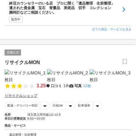
終活カウンセラーのいる店 プロに聞く「遺品整理 生前整理」
遺された貴金属 宝石 骨董品 美術品 切手 コレクション
腕時計などご相談ください。
販売中
全ての商品・サービスを見る
店舗公式
リサイクルMON
3.25
口コミ
1件
写真
12枚
リサイクルショップ
配達・デリバリー対応
日祝OK
駐車場有
住所
埼玉県入間市鍵山2-12-5
本日の営業状況
9:00〜20:00
商品・サービス
遺品整理・生前整理