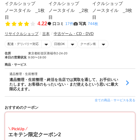
4.22
口コミ
17件
写真
744枚
リサイクルショップ
古本
中古ゲーム・CD・DVD
配達・デリバリー対応
日祝OK
クーポン有
住所
東京都杉並区善福寺2-24-20
本日の営業状況
9:00〜19:00
商品・サービス
遺品整理・生前整理
遺品整理・生前整理・終活を当店では買取を通して、お手伝いい
たします。お客様のもったいない・まだ使えるという思いに最大
限応えます。
全ての商品・サービスを見る
おすすめのクーポン
10
PickUp
エキテン限定クーポン2