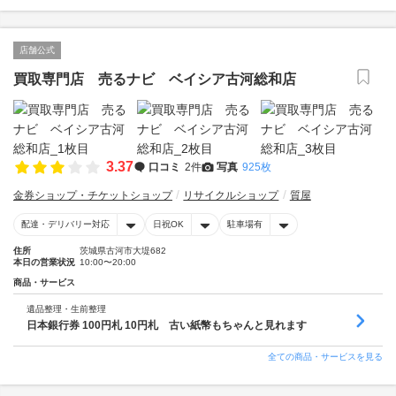
店舗公式
買取専門店 売るナビ ベイシア古河総和店
3.37
口コミ
2件
写真
925枚
金券ショップ・チケットショップ
リサイクルショップ
質屋
配達・デリバリー対応
日祝OK
駐車場有
住所
茨城県古河市大堤682
本日の営業状況
10:00〜20:00
商品・サービス
遺品整理・生前整理
日本銀行券 100円札 10円札 古い紙幣もちゃんと見れます
全ての商品・サービスを見る