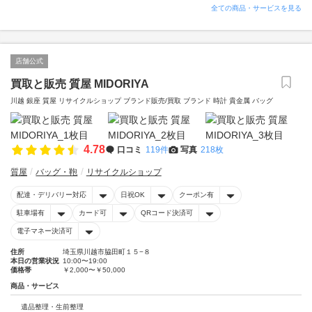
全ての商品・サービスを見る
店舗公式
買取と販売 質屋 MIDORIYA
川越 銀座 質屋 リサイクルショップ ブランド販売/買取 ブランド 時計 貴金属 バッグ
4.78
口コミ
119件
写真
218枚
質屋
バッグ・鞄
リサイクルショップ
配達・デリバリー対応
日祝OK
クーポン有
駐車場有
カード可
QRコード決済可
電子マネー決済可
住所
埼玉県川越市脇田町１５−８
本日の営業状況
10:00〜19:00
価格帯
￥2,000〜￥50,000
商品・サービス
遺品整理・生前整理