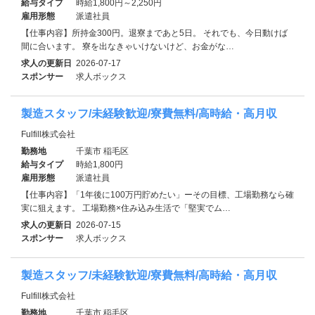
給与タイプ
時給1,800円～2,250円
雇用形態
派遣社員
【仕事内容】所持金300円。退寮まであと5日。 それでも、今日動けば
間に合います。 寮を出なきゃいけないけど、お金がな…
求人の更新日
2026-07-17
スポンサー
求人ボックス
製造スタッフ/未経験歓迎/寮費無料/高時給・高月収
Fulfill株式会社
勤務地
千葉市 稲毛区
給与タイプ
時給1,800円
雇用形態
派遣社員
【仕事内容】「1年後に100万円貯めたい」ーその目標、工場勤務なら確
実に狙えます。 工場勤務×住み込み生活で「堅実でム…
求人の更新日
2026-07-15
スポンサー
求人ボックス
製造スタッフ/未経験歓迎/寮費無料/高時給・高月収
Fulfill株式会社
勤務地
千葉市 稲毛区