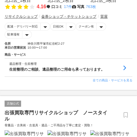
4.16
口コミ
17件
写真
763枚
リサイクルショップ
金券ショップ・チケットショップ
質屋
配達・デリバリー対応
日祝OK
クーポン有
駐車場有
住所
神奈川県平塚市紅谷町2-27
本日の営業状況
10:00〜17:00
商品・サービス
遺品整理・生前整理
生前整理のご相談、遺品整理のご用命も承っております。
全ての商品・サービスを見る
店舗公式
出張買取専門リサイクルショップ ノースタイ
ル
骨董品・古美術・古道具・遺品・ご不用品を丁寧に査定・買取！