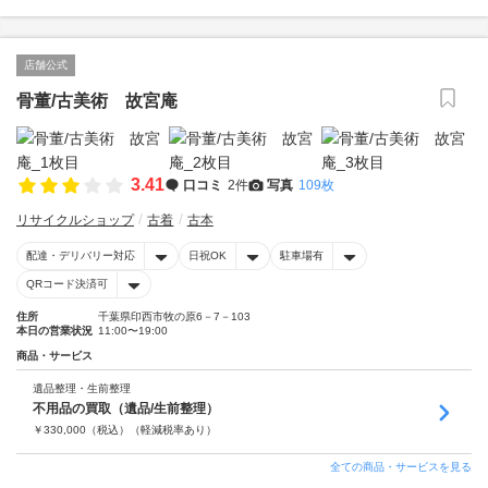
店舗公式
骨董/古美術 故宮庵
3.41
口コミ
2件
写真
109枚
リサイクルショップ
古着
古本
配達・デリバリー対応
日祝OK
駐車場有
QRコード決済可
住所
千葉県印西市牧の原6－7－103
本日の営業状況
11:00〜19:00
商品・サービス
遺品整理・生前整理
不用品の買取（遺品/生前整理）
￥
330,000
（税込）
（軽減税率あり）
全ての商品・サービスを見る