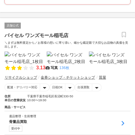
店舗公式
バイセル ワンズモール稲毛店
＼まずは無料査定から／お客様の想いに寄り添い、確かな鑑定眼で大切なお品物の真価を見
出します。
3.13
写真
136枚
リサイクルショップ
金券ショップ・チケットショップ
質屋
配達・デリバリー対応
日祝OK
出張買取
住所
千葉県千葉市稲毛区長沼町330-50
本日の営業状況
10:00〜19:00
商品・サービス
遺品整理・生前整理
骨董品買取
受付中