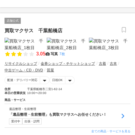
店舗公式
買取マクサス 千葉船橋店
3.05
写真
7枚
リサイクルショップ
金券ショップ・チケットショップ
古着
古本
中古ゲーム・CD・DVD
質屋
配達・デリバリー対応
日祝OK
住所
千葉県船橋市二宮1-62-14
本日の営業状況
10:00〜20:00
商品・サービス
遺品整理・生前整理
「遺品整理・生前整理」も買取マクサスへお任せください！
受付中
出張・訪問
全ての商品・サービスを見る