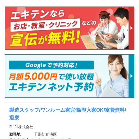
製造スタッフ/ワンルーム寮完備/即入寮OK/寮費無料/
退寮
Fulfill株式会社
勤務地
千葉市 稲毛区