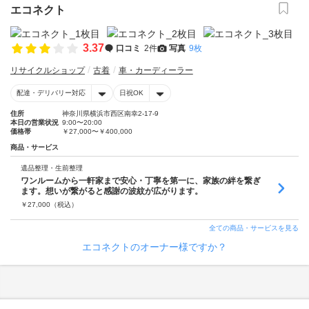
エコネクト
3.37
口コミ
2件
写真
9枚
リサイクルショップ
古着
車・カーディーラー
配達・デリバリー対応
日祝OK
住所
神奈川県横浜市西区南幸2-17-9
本日の営業状況
9:00〜20:00
価格帯
￥27,000〜￥400,000
商品・サービス
遺品整理・生前整理
ワンルームから一軒家まで安心・丁寧を第一に、家族の絆を繋ぎ
ます。想いが繋がると感謝の波紋が広がります。
￥
27,000
（税込）
全ての商品・サービスを見る
エコネクトのオーナー様ですか？