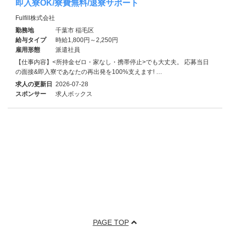
即入寮OK/寮費無料/退寮サポート
Fulfill株式会社
勤務地
千葉市 稲毛区
給与タイプ
時給1,800円～2,250円
雇用形態
派遣社員
【仕事内容】<所持金ゼロ・家なし・携帯停止>でも大丈夫。 応募当日
の面接&即入寮であなたの再出発を100%支えます! …
求人の更新日
2026-07-28
スポンサー
求人ボックス
PAGE TOP