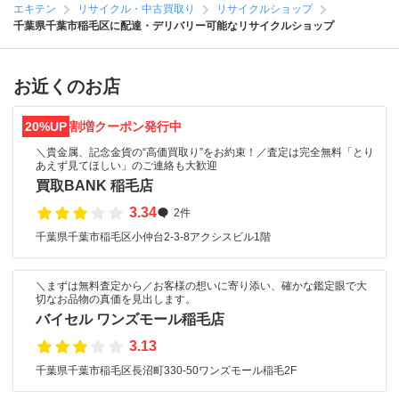
エキテン
リサイクル・中古買取り
リサイクルショップ
千葉県千葉市稲毛区に配達・デリバリー可能なリサイクルショップ
お近くのお店
20%UP
割増クーポン発行中
＼貴金属、記念金貨の“高価買取り”をお約束！／査定は完全無料「とり
あえず見てほしい」のご連絡も大歓迎
買取BANK 稲毛店
3.34
2件
千葉県千葉市稲毛区小仲台2-3-8アクシスビル1階
＼まずは無料査定から／お客様の想いに寄り添い、確かな鑑定眼で大
切なお品物の真価を見出します。
バイセル ワンズモール稲毛店
3.13
千葉県千葉市稲毛区長沼町330-50ワンズモール稲毛2F