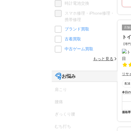
時計電池交換
スマホ修理・iPhone修理・
携帯修理
店舗
ブランド買取
ト
古着買取
【専門
中古ゲーム買取
もっと見る
リサ
お悩み
配達
肩こり
本日の
腰痛
価格帯
ぎっくり腰
むち打ち