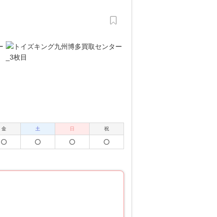
金
土
日
祝