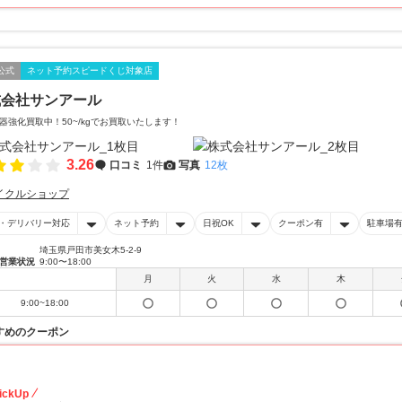
公式
ネット予約スピードくじ対象店
式会社サンアール
器強化買取中！50~/kgでお買取いたします！
3.26
口コミ
1件
写真
12枚
イクルショップ
・デリバリー対応
ネット予約
日祝OK
クーポン有
駐車場
埼玉県戸田市美女木5-2-9
営業状況
9:00〜18:00
月
火
水
木
9:00~18:00
すめのクーポン
10
ickUp