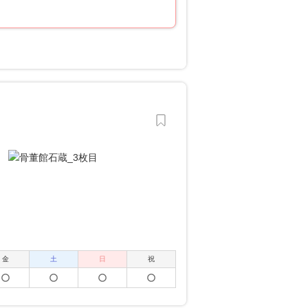
金
土
日
祝