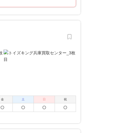
金
土
日
祝