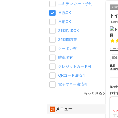
エキテン ネット予約
店舗
日祝OK
ト
早朝OK
【専門
21時以降OK
24時間営業
クーポン有
リサ
駐車場有
配達
住所
クレジットカード可
本日の
QRコード決済可
電子マネー決済可
価格帯
おす
もっと見る
メニュー
P
エ