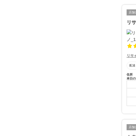
店舗
リ
リサ
配達
住所
本日の
店舗