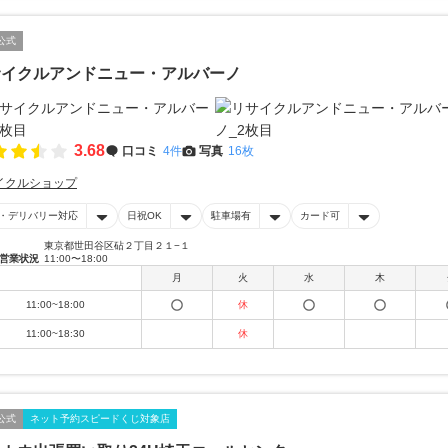
公式
サイクルアンドニュー・アルバーノ
3.68
口コミ
4件
写真
16枚
イクルショップ
・デリバリー対応
日祝OK
駐車場有
カード可
東京都世田谷区砧２丁目２１−１
営業状況
11:00〜18:00
月
火
水
木
11:00~18:00
休
11:00~18:30
休
公式
ネット予約スピードくじ対象店