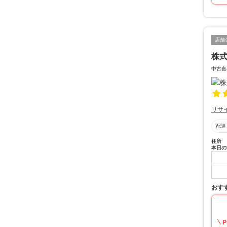
店舗
株
中古食
リサ
配達
住所
本日の
おす
P