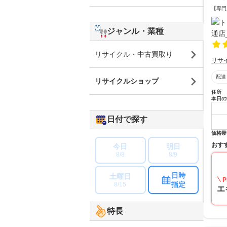
【専門
ジャンル・業種
リサイクル・中古買取り
リサ
配達
リサイクルショップ
住所
本日の
日付で探す
価格帯
おす
今日
明日
8/8
8/9
日時
土曜日
P
指定
8/15
エ
特長