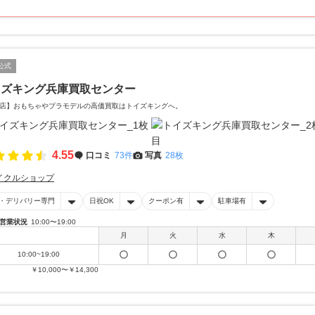
公式
イズキング兵庫買取センター
店】おもちゃやプラモデルの高価買取はトイズキングへ。‎
4.55
口コミ
73件
写真
28枚
イクルショップ
・デリバリー専門
日祝OK
クーポン有
駐車場有
営業状況
10:00〜19:00
月
火
水
木
10:00~19:00
￥10,000〜￥14,300