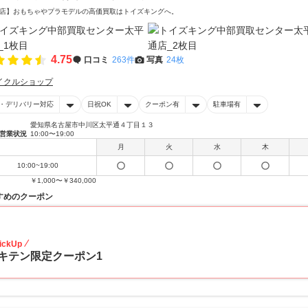
店】おもちゃやプラモデルの高価買取はトイズキングへ。‎
4.75
口コミ
263件
写真
24枚
イクルショップ
・デリバリー対応
日祝OK
クーポン有
駐車場有
愛知県名古屋市中川区太平通４丁目１３
営業状況
10:00〜19:00
月
火
水
木
10:00~19:00
￥1,000〜￥340,000
すめのクーポン
20
ickUp
キテン限定クーポン1