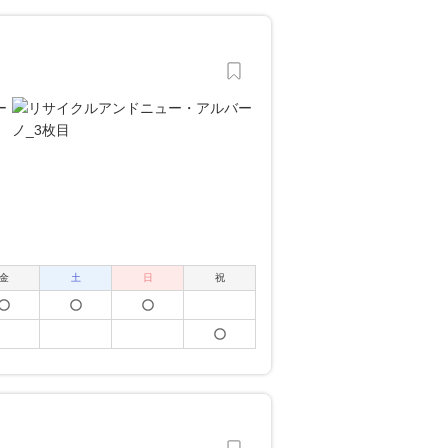
金
土
日
祝