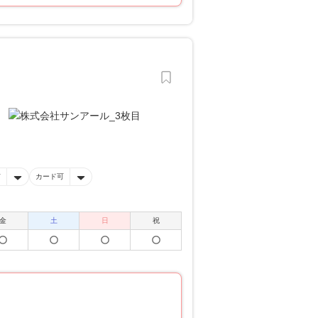
有
カード可
金
土
日
祝