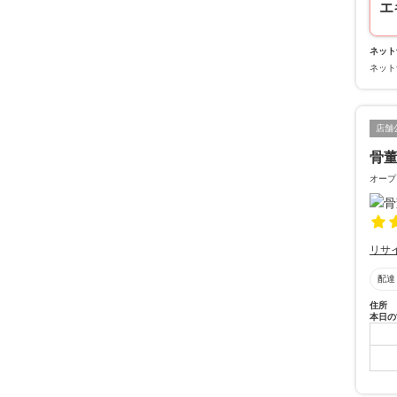
エ
ネット
ネット
店舗
骨
オープ
リサ
配達
住所
本日の