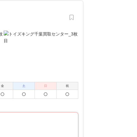
金
土
日
祝