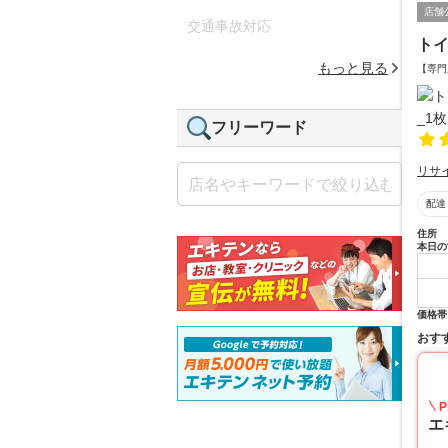
店舗
交通事故対応
ト
もっと見る
【専門
フリーワード
リサ
配達
住所
本日の
価格帯
おす
P
エ