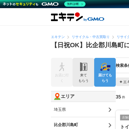
無料診断
エキテン
リサイクル・中古買取り
リサイ
【日祝OK】比企郡川島町
検索条
お店に行
来て
届けても
く
もらう
らう
エ
エリア
35
件
埼玉県
店舗
比企郡川島町
ト