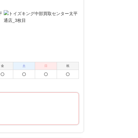
金
土
日
祝