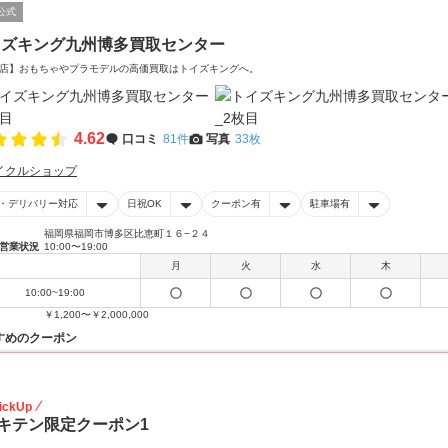
公式
イズキング九州博多買取センター
店】おもちゃやプラモデルの高価買取はトイズキングへ。‎
4.62
口コミ
81件
写真
33枚
イクルショップ
・デリバリー対応
日祝OK
クーポン有
駐車場有
福岡県福岡市博多区比恵町１６−２４
営業状況
10:00〜19:00
月
火
水
木
10:00~19:00
￥1,200〜￥2,000,000
すめのクーポン
20
ickUp
キテン限定クーポン1