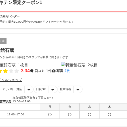
キテン限定クーポン1
予約カレンダー
予約で最大10,000円分のAmazonギフトカードが当たる！
公式
董館石蔵
ンから40年！目利きのスタッフが真摯に向き合います
3.34
口コミ
1件
写真
7枚
イクルショップ
・デリバリー対応
日祝OK
駐車場有
東京都葛飾区亀有５丁目１６−７
営業状況
13:00〜17:00
月
火
水
木
13:00~17:00