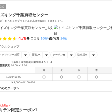
公式
イズキング千葉買取センター
店】おもちゃやプラモデルの高価買取はトイズキングへ。‎
4.78
口コミ
166件
写真
24枚
イクルショップ
・デリバリー対応
日祝OK
クーポン有
駐車場有
千葉県千葉市稲毛区園生町４５１−４
営業状況
10:00〜19:00
月
火
水
木
10:00~19:00
￥3,000〜￥160,000
すめのクーポン
20
ickUp
キテン限定クーポン1