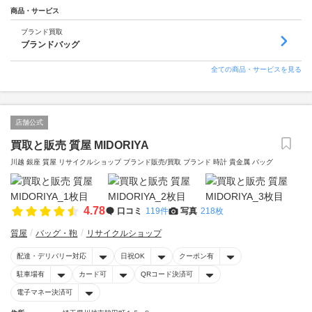
商品・サービス
ブランド買取
ブランドバッグ
全ての商品・サービスを見る
店舗公式
買取と販売 質屋 MIDORIYA
川越 銀座 質屋 リサイクルショップ ブランド販売/買取 ブランド 時計 貴金属 バッグ
4.78
口コミ
119件
写真
218枚
質屋
バッグ・鞄
リサイクルショップ
配達・デリバリー対応
日祝OK
クーポン有
駐車場有
カード可
QRコード決済可
電子マネー決済可