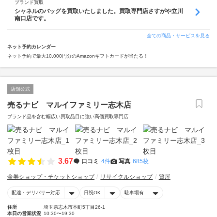
ブランド買取
シャネルのバッグを買取いたしました。買取専門店さすがや立川
南口店です。
全ての商品・サービスを見る
ネット予約カレンダー
ネット予約で最大10,000円分のAmazonギフトカードが当たる！
店舗公式
売るナビ マルイファミリー志木店
ブランド品を含む幅広い買取品目に強い高価買取専門店
3.67
口コミ
4件
写真
685枚
金券ショップ・チケットショップ
リサイクルショップ
質屋
配達・デリバリー対応
日祝OK
駐車場有
住所
埼玉県志木市本町5丁目26-1
本日の営業状況
10:30〜19:30