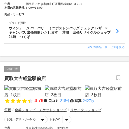
住所
福島県いわき市勿来町酒井関根前66−3 201
本日の営業状況
8:00〜18:00
商品・サービス
ブランド買取
ヴィンテージ バーバリー ミニボストンバッグ チェック レザー×
キャンバス 出張買取いたします 茨城 出張リサイクルショップ
24時 つくば
全ての商品・サービスを見る
店舗公式
買取大吉経堂駅前店
4.79
口コミ
215件
写真
2427枚
質屋
金券ショップ・チケットショップ
リサイクルショップ
配達・デリバリー対応
日祝OK
住所
東京都世田谷区経堂2丁目2番8号