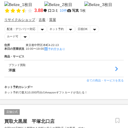
3.88
口コミ
10件
写真
5枚
リサイクルショップ
古着
質屋
配達・デリバリー対応
ネット予約
日祝OK
カード可
住所
東京都中野区本町4-22-13
本日の営業状況
10:00〜19:00
予約空きあり
商品・サービス
ブランド買取
洋服
全ての商品・サービスを見る
ネット予約カレンダー
ネット予約で最大10,000円分のAmazonギフトカードが当たる！
店舗公式
買取大黒屋 平塚北口店