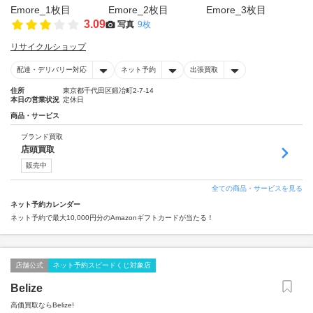
3.09
写真
9枚
リサイクルショップ
配達・デリバリー対応
ネット予約
出張買取
住所
東京都千代田区鍛冶町2-7-14
本日の営業状況
定休日
商品・サービス
ブランド買取
店頭買取
販売中
全ての商品・サービスを見る
ネット予約カレンダー
ネット予約で最大10,000円分のAmazonギフトカードが当たる！
店舗公式
ネット予約スピードくじ対象店
Belize
高価買取ならBelize!