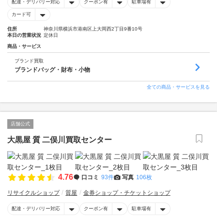
配達・デリバリー対応
クーポン有
駐車場有
カード可
住所
神奈川県横浜市港南区上大岡西2丁目9番10号
本日の営業状況
定休日
商品・サービス
ブランド買取
ブランドバッグ・財布・小物
全ての商品・サービスを見る
店舗公式
大黒屋 質 二俣川買取センター
4.76
口コミ
93件
写真
106枚
リサイクルショップ
質屋
金券ショップ・チケットショップ
配達・デリバリー対応
クーポン有
駐車場有