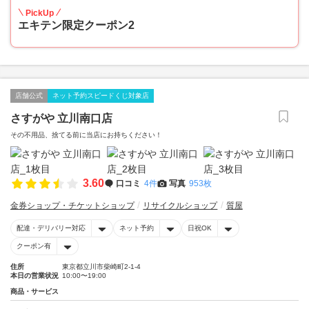
PickUp
エキテン限定クーポン2
店舗公式
ネット予約スピードくじ対象店
さすがや 立川南口店
その不用品、捨てる前に当店にお持ちください！
3.60
口コミ
4件
写真
953枚
金券ショップ・チケットショップ
リサイクルショップ
質屋
配達・デリバリー対応
ネット予約
日祝OK
クーポン有
住所
東京都立川市柴崎町2-1-4
本日の営業状況
10:00〜19:00
商品・サービス