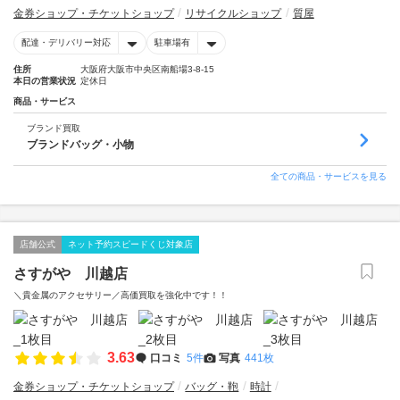
金券ショップ・チケットショップ
リサイクルショップ
質屋
配達・デリバリー対応
駐車場有
住所
大阪府大阪市中央区南船場3-8-15
本日の営業状況
定休日
商品・サービス
ブランド買取
ブランドバッグ・小物
全ての商品・サービスを見る
店舗公式
ネット予約スピードくじ対象店
さすがや 川越店
＼貴金属のアクセサリー／高価買取を強化中です！！
3.63
口コミ
5件
写真
441枚
金券ショップ・チケットショップ
バッグ・鞄
時計