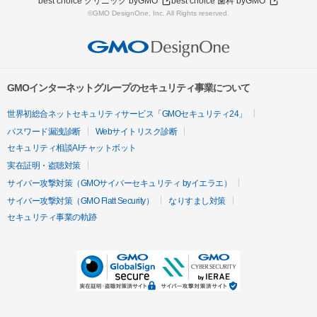
best choice クリニック byGMO
best choice 歯科 byGMO
©GMO DesignOne, Inc. All Rights reserved.
GMOインターネットグループのセキュリティ事業について
世界初総合ネットセキュリティサービス「GMOセキュリティ24」
パスワード漏洩診断
Webサイトリスク診断
セキュリティ相談AIチャットボット
実在証明・盗聴対策
サイバー攻撃対策（GMOサイバーセキュリティ byイエラエ）
サイバー攻撃対策（GMO Flatt Security）
なりすまし対策
セキュリティ事業の軌跡