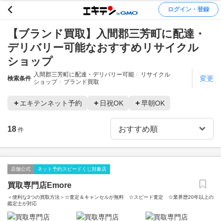
ログイン・登録
【ブランド買取】入間郡三芳町に配達・
デリバリー可能なおすすめリサイクル
ショップ
入間郡三芳町に配達・デリバリー可能
リサイクル
変更
検索条件
ショップ
ブランド買取
エキテンネット予約
日祝OK
早朝OK
18
件
店舗公式
ネット予約スピードくじ対象店
買取専門店Emore
＜便利な3つの買取方法＞☆査定＆キャンセルが無料 ☆スピード査定 ☆業界歴20年以上の
鑑定士が対応