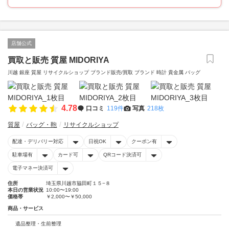
店舗公式
買取と販売 質屋 MIDORIYA
川越 銀座 質屋 リサイクルショップ ブランド販売/買取 ブランド 時計 貴金属 バッグ
4.78
口コミ
119件
写真
218枚
質屋
バッグ・鞄
リサイクルショップ
配達・デリバリー対応
日祝OK
クーポン有
駐車場有
カード可
QRコード決済可
電子マネー決済可
住所
埼玉県川越市脇田町１５−８
本日の営業状況
10:00〜19:00
価格帯
￥2,000〜￥50,000
商品・サービス
遺品整理・生前整理