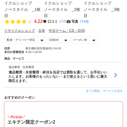
4.22
口コミ
17件
写真
744枚
リサイクルショップ
古本
中古ゲーム・CD・DVD
配達・デリバリー対応
日祝OK
クーポン有
住所
東京都杉並区善福寺2-24-20
本日の営業状況
9:00〜19:00
商品・サービス
遺品整理・生前整理
遺品整理・生前整理・終活を当店では買取を通して、お手伝いい
たします。お客様のもったいない・まだ使えるという思いに最大
限応えます。
全ての商品・サービスを見る
おすすめのクーポン
10
PickUp
エキテン限定クーポン2