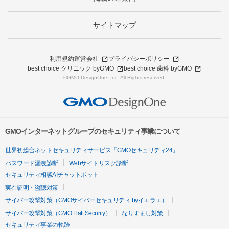
サイトマップ
利用規約
運営会社
プライバシーポリシー
best choice クリニック byGMO
best choice 歯科 byGMO
©GMO DesignOne, Inc. All Rights reserved.
GMOインターネットグループのセキュリティ事業について
世界初総合ネットセキュリティサービス「GMOセキュリティ24」
パスワード漏洩診断
Webサイトリスク診断
セキュリティ相談AIチャットボット
実在証明・盗聴対策
サイバー攻撃対策（GMOサイバーセキュリティ byイエラエ）
サイバー攻撃対策（GMO Flatt Security）
なりすまし対策
セキュリティ事業の軌跡