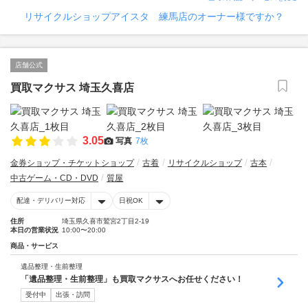
リサイクルショップアイスタ 練馬店のオーナー様ですか？
店舗公式
買取マクサス 埼玉久喜店
3.05
写真
7枚
金券ショップ・チケットショップ
古着
リサイクルショップ
古本
中古ゲーム・CD・DVD
質屋
配達・デリバリー対応
日祝OK
住所
埼玉県久喜市鷲宮2丁目2-19
本日の営業状況
10:00〜20:00
商品・サービス
遺品整理・生前整理
「遺品整理・生前整理」も買取マクサスへお任せください！
受付中
出張・訪問