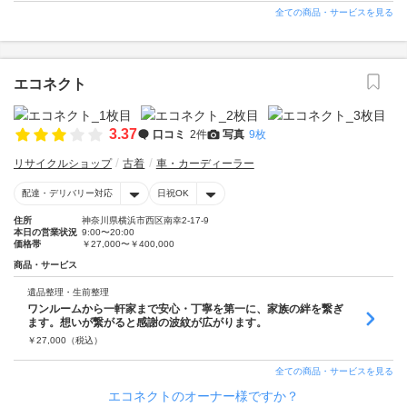
全ての商品・サービスを見る
エコネクト
3.37
口コミ
2件
写真
9枚
リサイクルショップ
古着
車・カーディーラー
配達・デリバリー対応
日祝OK
住所
神奈川県横浜市西区南幸2-17-9
本日の営業状況
9:00〜20:00
価格帯
￥27,000〜￥400,000
商品・サービス
遺品整理・生前整理
ワンルームから一軒家まで安心・丁寧を第一に、家族の絆を繋ぎ
ます。想いが繋がると感謝の波紋が広がります。
￥
27,000
（税込）
全ての商品・サービスを見る
エコネクトのオーナー様ですか？