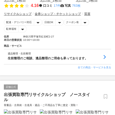
4.16
口コミ
17件
写真
763枚
リサイクルショップ
金券ショップ・チケットショップ
質屋
配達・デリバリー対応
日祝OK
クーポン有
駐車場有
住所
神奈川県平塚市紅谷町2-27
本日の営業状況
10:00〜19:00
商品・サービス
遺品整理・生前整理
生前整理のご相談、遺品整理のご用命も承っております。
全ての商品・サービスを見る
店舗公式
出張買取専門リサイクルショップ ノースタイ
ル
骨董品・古美術・古道具・遺品・ご不用品を丁寧に査定・買取！