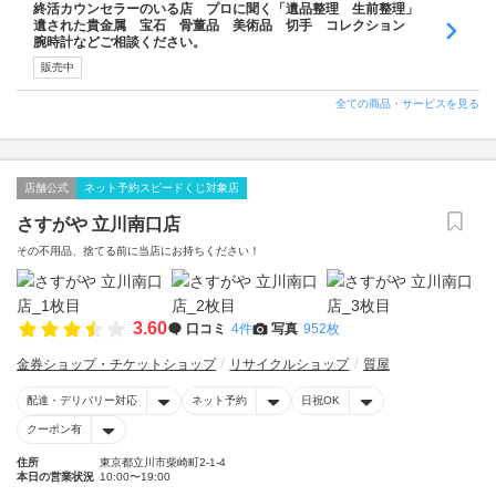
終活カウンセラーのいる店 プロに聞く「遺品整理 生前整理」
遺された貴金属 宝石 骨董品 美術品 切手 コレクション
腕時計などご相談ください。
販売中
全ての商品・サービスを見る
店舗公式
ネット予約スピードくじ対象店
さすがや 立川南口店
その不用品、捨てる前に当店にお持ちください！
3.60
口コミ
4件
写真
952枚
金券ショップ・チケットショップ
リサイクルショップ
質屋
配達・デリバリー対応
ネット予約
日祝OK
クーポン有
住所
東京都立川市柴崎町2-1-4
本日の営業状況
10:00〜19:00