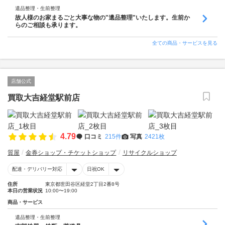
遺品整理・生前整理
故人様のお家まるごと大事な物の"遺品整理"いたします。生前か
らのご相談も承ります。
全ての商品・サービスを見る
店舗公式
買取大吉経堂駅前店
4.79
口コミ
215件
写真
2421枚
質屋
金券ショップ・チケットショップ
リサイクルショップ
配達・デリバリー対応
日祝OK
住所
東京都世田谷区経堂2丁目2番8号
本日の営業状況
10:00〜19:00
商品・サービス
遺品整理・生前整理