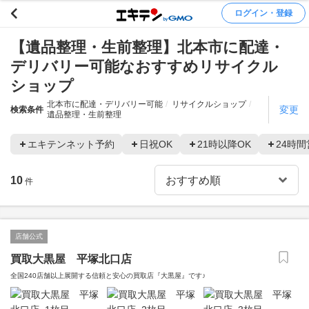
ログイン・登録
【遺品整理・生前整理】北本市に配達・
デリバリー可能なおすすめリサイクル
ショップ
北本市に配達・デリバリー可能
リサイクルショップ
変更
検索条件
遺品整理・生前整理
エキテンネット予約
日祝OK
21時以降OK
24時間
10
件
店舗公式
買取大黒屋 平塚北口店
全国240店舗以上展開する信頼と安心の買取店『大黒屋』です♪