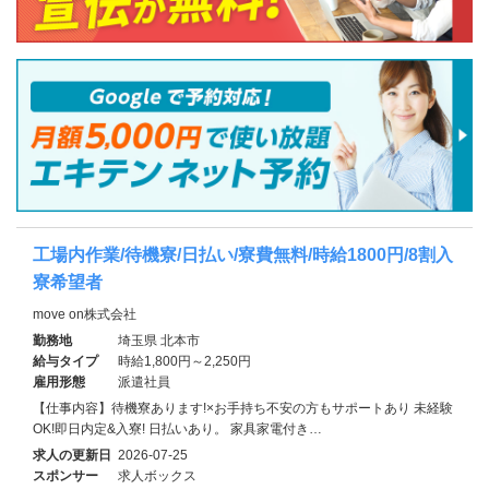
工場内作業/待機寮/日払い/寮費無料/時給1800円/8割入
寮希望者
move on株式会社
勤務地
埼玉県 北本市
給与タイプ
時給1,800円～2,250円
雇用形態
派遣社員
【仕事内容】待機寮あります!×お手持ち不安の方もサポートあり 未経験
OK!即日内定&入寮! 日払いあり。 家具家電付き…
求人の更新日
2026-07-25
スポンサー
求人ボックス