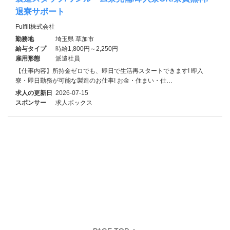
退寮サポート
Fulfill株式会社
勤務地
埼玉県 草加市
給与タイプ
時給1,800円～2,250円
雇用形態
派遣社員
【仕事内容】所持金ゼロでも、即日で生活再スタートできます! 即入
寮・即日勤務が可能な製造のお仕事! お金・住まい・仕…
求人の更新日
2026-07-15
スポンサー
求人ボックス