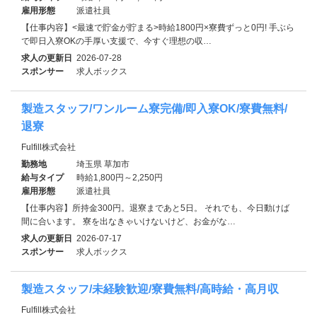
雇用形態
派遣社員
【仕事内容】<最速で貯金が貯まる>時給1800円×寮費ずっと0円! 手ぶら
で即日入寮OKの手厚い支援で、今すぐ理想の収…
求人の更新日
2026-07-28
スポンサー
求人ボックス
製造スタッフ/ワンルーム寮完備/即入寮OK/寮費無料/
退寮
Fulfill株式会社
勤務地
埼玉県 草加市
給与タイプ
時給1,800円～2,250円
雇用形態
派遣社員
【仕事内容】所持金300円。退寮まであと5日。 それでも、今日動けば
間に合います。 寮を出なきゃいけないけど、お金がな…
求人の更新日
2026-07-17
スポンサー
求人ボックス
製造スタッフ/未経験歓迎/寮費無料/高時給・高月収
Fulfill株式会社