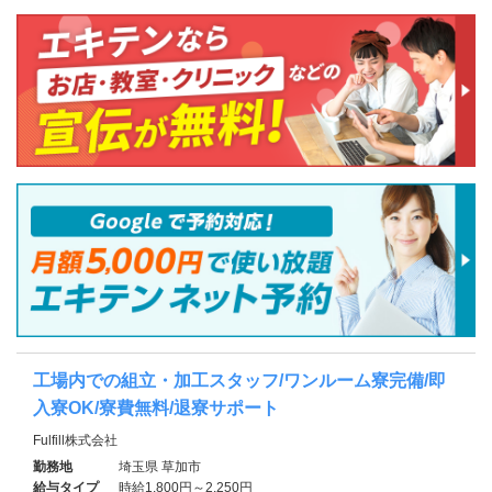
工場内での組立・加工スタッフ/ワンルーム寮完備/即
入寮OK/寮費無料/退寮サポート
Fulfill株式会社
勤務地
埼玉県 草加市
給与タイプ
時給1,800円～2,250円