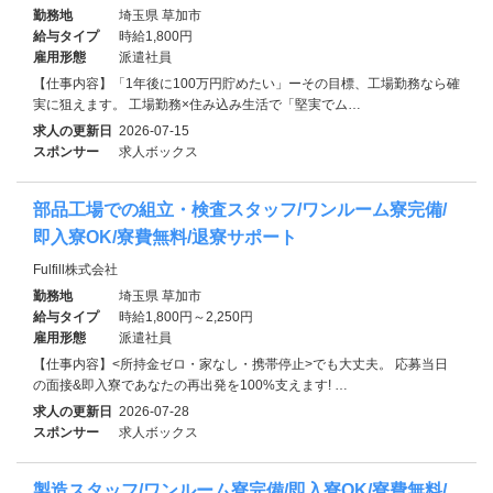
勤務地
埼玉県 草加市
給与タイプ
時給1,800円
雇用形態
派遣社員
【仕事内容】「1年後に100万円貯めたい」ーその目標、工場勤務なら確
実に狙えます。 工場勤務×住み込み生活で「堅実でム…
求人の更新日
2026-07-15
スポンサー
求人ボックス
部品工場での組立・検査スタッフ/ワンルーム寮完備/
即入寮OK/寮費無料/退寮サポート
Fulfill株式会社
勤務地
埼玉県 草加市
給与タイプ
時給1,800円～2,250円
雇用形態
派遣社員
【仕事内容】<所持金ゼロ・家なし・携帯停止>でも大丈夫。 応募当日
の面接&即入寮であなたの再出発を100%支えます! …
求人の更新日
2026-07-28
スポンサー
求人ボックス
製造スタッフ/ワンルーム寮完備/即入寮OK/寮費無料/