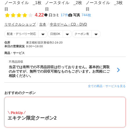
4.22
口コミ
17件
写真
744枚
リサイクルショップ
古本
中古ゲーム・CD・DVD
配達・デリバリー対応
日祝OK
クーポン有
住所
東京都杉並区善福寺2-24-20
本日の営業状況
9:00〜19:00
商品・サービス
不用品回収
当店では有料での不用品回収は行っておりません。基本的に買取
のみですが、無料での回収可能なものもございます。お気軽にご
相談ください。
全ての商品・サービスを見る
おすすめのクーポン
10
PickUp
エキテン限定クーポン2