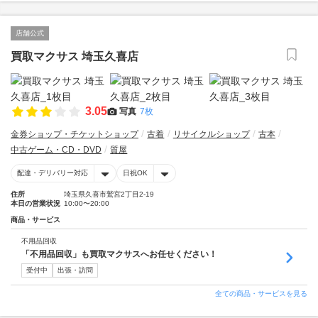
店舗公式
買取マクサス 埼玉久喜店
3.05
写真
7枚
金券ショップ・チケットショップ
古着
リサイクルショップ
古本
中古ゲーム・CD・DVD
質屋
配達・デリバリー対応
日祝OK
住所
埼玉県久喜市鷲宮2丁目2-19
本日の営業状況
10:00〜20:00
商品・サービス
不用品回収
「不用品回収」も買取マクサスへお任せください！
受付中
出張・訪問
全ての商品・サービスを見る