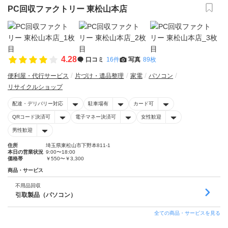
PC回収ファクトリー 東松山本店
4.28
口コミ
16件
写真
89枚
便利屋・代行サービス
片づけ・遺品整理
家電
パソコン
リサイクルショップ
配達・デリバリー対応
駐車場有
カード可
QRコード決済可
電子マネー決済可
女性歓迎
男性歓迎
住所
埼玉県東松山市下野本811-1
本日の営業状況
9:00〜18:00
価格帯
￥550〜￥3,300
商品・サービス
不用品回収
引取製品（パソコン）
全ての商品・サービスを見る