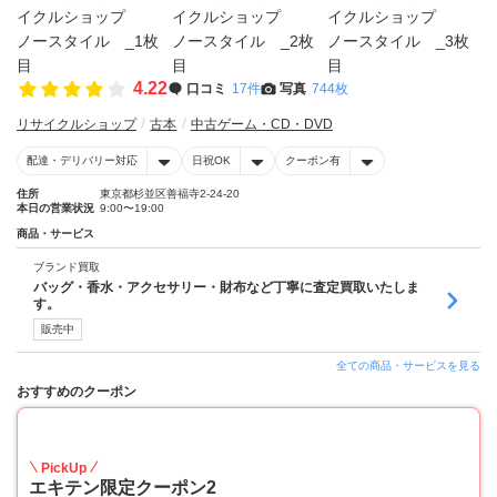
4.22
口コミ
17件
写真
744枚
リサイクルショップ
古本
中古ゲーム・CD・DVD
配達・デリバリー対応
日祝OK
クーポン有
住所
東京都杉並区善福寺2-24-20
本日の営業状況
9:00〜19:00
商品・サービス
ブランド買取
バッグ・香水・アクセサリー・財布など丁寧に査定買取いたしま
す。
販売中
全ての商品・サービスを見る
おすすめのクーポン
10
PickUp
エキテン限定クーポン2