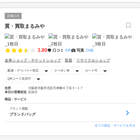
店舗公式
質・買取まるみや
3.80
口コミ
6件
写真
24枚
金券ショップ・チケットショップ
質屋
リサイクルショップ
配達・デリバリー対応
クーポン有
カード可
QRコード決済可
住所
大阪府大阪市北区天神橋６丁目５−１７
本日の営業状況
定休日
商品・サービス
ブランド買取
ブランドバッグ
全ての商品・サービスを見る