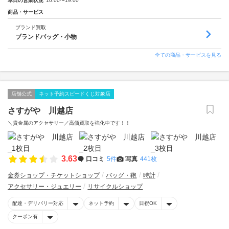
本日の営業状況
10:00〜19:00
商品・サービス
ブランド買取
ブランドバッグ・小物
全ての商品・サービスを見る
店舗公式
ネット予約スピードくじ対象店
さすがや 川越店
＼貴金属のアクセサリー／高価買取を強化中です！！
3.63
口コミ
5件
写真
441枚
金券ショップ・チケットショップ
バッグ・鞄
時計
アクセサリー・ジュエリー
リサイクルショップ
配達・デリバリー対応
ネット予約
日祝OK
クーポン有