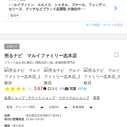
↑↑↑ルイヴィトン、エルメス、シャネル、ゴヤール、フェンディ、
セリーヌ、グッチなどブランド品買取 大強化中↑↑↑
販売中
全ての商品・サービスを見る
店舗公式
売るナビ マルイファミリー志木店
ブランド品を含む幅広い買取品目に強い高価買取専門店
3.67
口コミ
4件
写真
685枚
金券ショップ・チケットショップ
リサイクルショップ
質屋
配達・デリバリー対応
日祝OK
駐車場有
住所
埼玉県志木市本町5丁目26-1
本日の営業状況
10:30〜19:30
商品・サービス