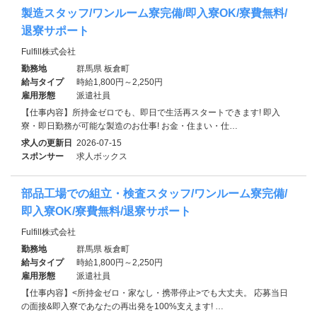
製造スタッフ/ワンルーム寮完備/即入寮OK/寮費無料/
退寮サポート
Fulfill株式会社
勤務地
群馬県 板倉町
給与タイプ
時給1,800円～2,250円
雇用形態
派遣社員
【仕事内容】所持金ゼロでも、即日で生活再スタートできます! 即入
寮・即日勤務が可能な製造のお仕事! お金・住まい・仕…
求人の更新日
2026-07-15
スポンサー
求人ボックス
部品工場での組立・検査スタッフ/ワンルーム寮完備/
即入寮OK/寮費無料/退寮サポート
Fulfill株式会社
勤務地
群馬県 板倉町
給与タイプ
時給1,800円～2,250円
雇用形態
派遣社員
【仕事内容】<所持金ゼロ・家なし・携帯停止>でも大丈夫。 応募当日
の面接&即入寮であなたの再出発を100%支えます! …