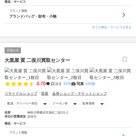
商品・サービス
ブランド買取
ブランドバッグ・財布・小物
全ての商品・サービスを見る
店舗公式
大黒屋 質 二俣川買取センター
4.76
口コミ
93件
写真
106枚
リサイクルショップ
質屋
金券ショップ・チケットショップ
配達・デリバリー対応
クーポン有
駐車場有
住所
神奈川県横浜市旭区二俣川1-2
本日の営業状況
定休日
商品・サービス
ブランド買取