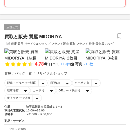
店舗公式
買取と販売 質屋 MIDORIYA
川越 銀座 質屋 リサイクルショップ ブランド販売/買取 ブランド 時計 貴金属 バッグ
4.78
口コミ
119件
写真
218枚
質屋
バッグ・鞄
リサイクルショップ
配達・デリバリー対応
日祝OK
クーポン有
駐車場有
カード可
QRコード決済可
電子マネー決済可
住所
埼玉県川越市脇田町１５−８
本日の営業状況
10:00〜19:00
価格帯
￥2,000〜￥50,000
商品・サービス
ブランド買取