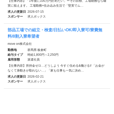
【仕事内容】「1年後に100万円貯めたい」ーその目標、工場勤務なら確
実に狙えます。 工場勤務×住み込み生活で「堅実でム…
求人の更新日
2026-07-15
スポンサー
求人ボックス
部品工場での組立・検査/日払いOK/即入寮可/寮費無
料/8割入寮希望者
move on株式会社
勤務地
群馬県 板倉町
給与タイプ
時給1,800円～2,250円
雇用形態
派遣社員
【仕事内容】所持金ゼロ…どうしよう 今すぐ住める&働ける!/ 「お金が
なくて身動きが取れない…」「家も仕事も一気に決め…
求人の更新日
2026-02-21
スポンサー
求人ボックス