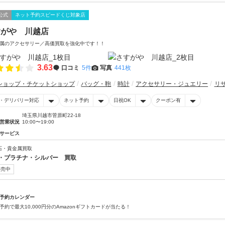
公式
ネット予約スピードくじ対象店
すがや 川越店
属のアクセサリー／高価買取を強化中です！！
3.63
口コミ
5件
写真
441枚
ショップ・チケットショップ
バッグ・鞄
時計
アクセサリー・ジュエリー
リ
・デリバリー対応
ネット予約
日祝OK
クーポン有
埼玉県川越市菅原町22-18
営業状況
10:00〜19:00
サービス
石・貴金属買取
・プラチナ・シルバー 買取
販売中
予約カレンダー
予約で最大10,000円分のAmazonギフトカードが当たる！