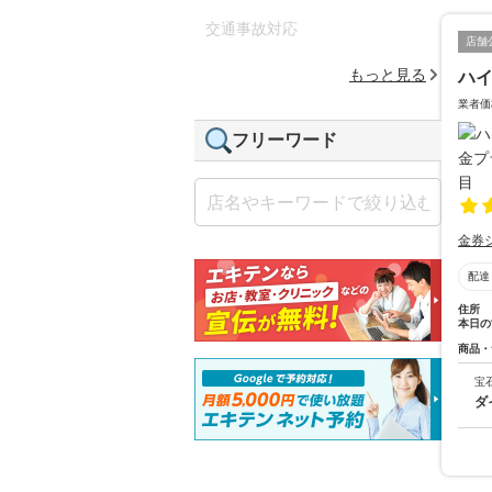
交通事故対応
店舗
もっと見る
ハ
業者価
フリーワード
金券
配達
住所
本日の
商品・
宝
ダ