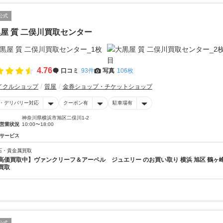
公式
屋 質 二俣川買取センター
4.76
口コミ
93件
写真
106枚
イクルショップ
質屋
金券ショップ・チケットショップ
・デリバリー対応
クーポン有
駐車場有
神奈川県横浜市旭区二俣川1-2
営業状況
10:00〜18:00
サービス
石・貴金属買取
高価買取中】ヴァンクリーフ＆アーペル ジュエリー のお買い取り 横浜 旭区 鶴ヶ峰
買取
公式