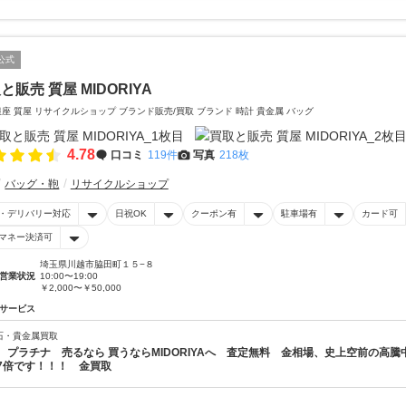
公式
と販売 質屋 MIDORIYA
銀座 質屋 リサイクルショップ ブランド販売/買取 ブランド 時計 貴金属 バッグ
4.78
口コミ
119件
写真
218枚
バッグ・鞄
リサイクルショップ
・デリバリー対応
日祝OK
クーポン有
駐車場有
カード可
マネー決済可
埼玉県川越市脇田町１５−８
営業状況
10:00〜19:00
￥2,000〜￥50,000
サービス
石・貴金属買取
 プラチナ 売るなら 買うならMIDORIYAへ 査定無料 金相場、史上空前の高騰中
7倍です！！！ 金買取