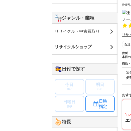
骨董品
ジャンル・業種
リサイクル・中古買取り
リサ
配達
リサイクルショップ
住所
本日の
商品・
日付で探す
宝
銀
今日
明日
8/7
8/8
おす
日時
日曜日
指定
8/9
P
エ
特長