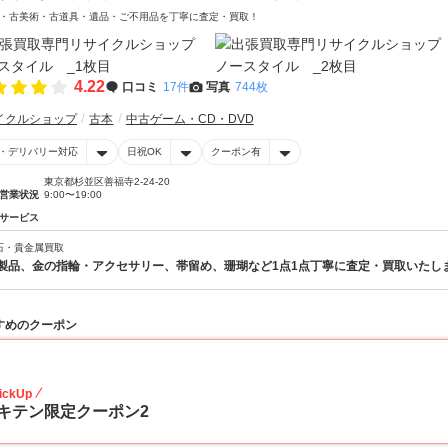
・古美術・古道具・遺品・ご不用品を丁寧に査定・買取！
4.22
口コミ
17件
写真
744枚
イクルショップ
古本
中古ゲーム・CD・DVD
・デリバリー対応
日祝OK
クーポン有
東京都杉並区善福寺2-24-20
営業状況
9:00〜19:00
サービス
石・貴金属買取
製品、金の指輪・アクセサリー、帯留め、珊瑚など1点1点丁寧に査定・買取いたし
すめのクーポン
10
ickUp
キテン限定クーポン2