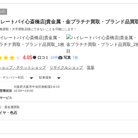
公式
イレートバイ心斎橋店|貴金属・金プラチナ買取・ブランド品買
格買取！大手買取店様にできないことを可能にします！
4.05
口コミ
10件
写真
7枚
ショップ・チケットショップ
リサイクルショップ
質屋
・デリバリー対応
駐車場有
大阪府大阪市中央区南船場3-8-15
営業状況
10:00〜19:00
サービス
石・貴金属買取
イヤ・色石