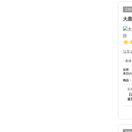
店舗
大黒
リサ
配達
住所
本日の
商品・
宝
【
金
店舗