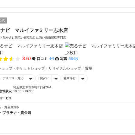
公式
るナビ マルイファミリー志木店
ド品を含む幅広い買取品目に強い高価買取専門店
3.67
口コミ
4件
写真
684枚
ショップ・チケットショップ
リサイクルショップ
質屋
・デリバリー対応
日祝OK
駐車場有
埼玉県志木市本町5丁目26-1
営業状況
10:30〜19:30
サービス
石・貴金属買取
・プラチナ・貴金属