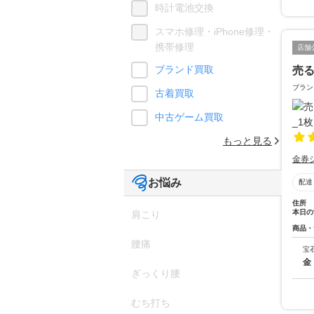
時計電池交換
スマホ修理・iPhone修理・
携帯修理
店舗
ブランド買取
売
ブラン
古着買取
中古ゲーム買取
もっと見る
金券
お悩み
配達
住所
本日の
肩こり
商品・
腰痛
宝
金
ぎっくり腰
むち打ち