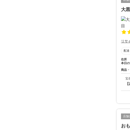
大黒
リサ
配達
住所
本日の
商品・
宝
【
店舗
おも