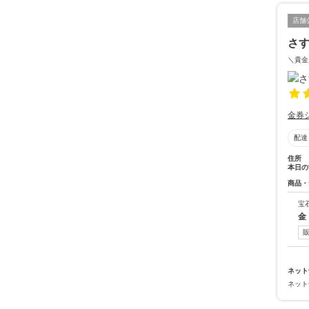
店舗
さ
＼貴金
金券
配達
住所
本日の
商品・
宝
金
ネット
ネット