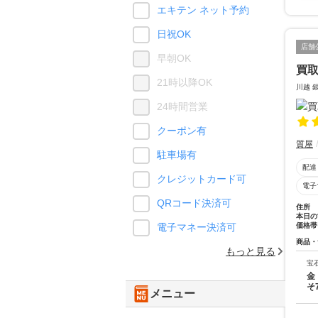
エキテン ネット予約
日祝OK
店舗
早朝OK
買取
21時以降OK
川越 
24時間営業
クーポン有
質屋
駐車場有
配達
クレジットカード可
電子
QRコード決済可
住所
本日の
価格帯
電子マネー決済可
商品・
もっと見る
宝
金
そ
メニュー