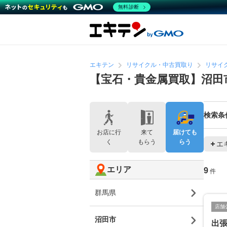
無料診断
エキテン
リサイクル・中古買取り
リサイ
【宝石・貴金属買取】沼田
検索条
お店に行
来て
届けても
く
もらう
らう
エ
エリア
9
件
群馬県
店舗
沼田市
出