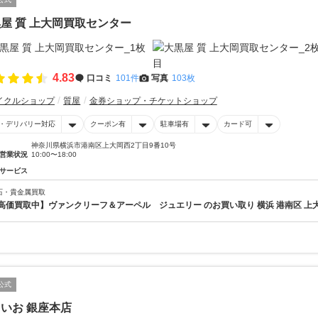
屋 質 上大岡買取センター
4.83
口コミ
101件
写真
103枚
イクルショップ
質屋
金券ショップ・チケットショップ
・デリバリー対応
クーポン有
駐車場有
カード可
神奈川県横浜市港南区上大岡西2丁目9番10号
営業状況
10:00〜18:00
サービス
石・貴金属買取
高価買取中】ヴァンクリーフ＆アーペル ジュエリー のお買い取り 横浜 港南区 上
公式
いお 銀座本店