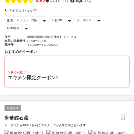
4.62
口コミ
81件
写真
33枚
リサイクルショップ
配達・デリバリー対応
日祝OK
クーポン有
駐車場有
住所
福岡県福岡市博多区比恵町１６−２４
本日の営業状況
10:00〜19:00
価格帯
￥1,200〜￥2,000,000
おすすめのクーポン
20
PickUp
エキテン限定クーポン1
店舗公式
骨董館石蔵
オープンから40年！目利きのスタッフが真摯に向き合います