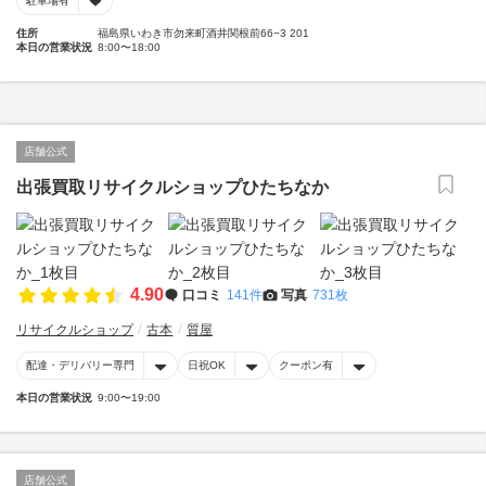
駐車場有
住所
福島県いわき市勿来町酒井関根前66−3 201
本日の営業状況
8:00〜18:00
店舗公式
出張買取リサイクルショップひたちなか
4.90
口コミ
141件
写真
731枚
リサイクルショップ
古本
質屋
配達・デリバリー専門
日祝OK
クーポン有
本日の営業状況
9:00〜19:00
店舗公式