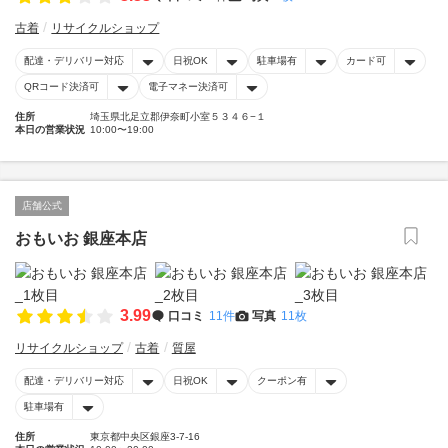
古着
リサイクルショップ
配達・デリバリー対応
日祝OK
駐車場有
カード可
QRコード決済可
電子マネー決済可
住所
埼玉県北足立郡伊奈町小室５３４６−１
本日の営業状況
10:00〜19:00
店舗公式
おもいお 銀座本店
3.99
口コミ
11件
写真
11枚
リサイクルショップ
古着
質屋
配達・デリバリー対応
日祝OK
クーポン有
駐車場有
住所
東京都中央区銀座3-7-16