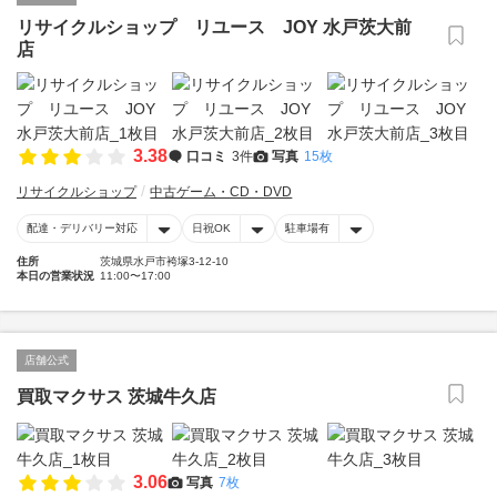
リサイクルショップ リユース JOY 水戸茨大前
店
3.38
口コミ
3件
写真
15枚
リサイクルショップ
中古ゲーム・CD・DVD
配達・デリバリー対応
日祝OK
駐車場有
住所
茨城県水戸市袴塚3-12-10
本日の営業状況
11:00〜17:00
店舗公式
買取マクサス 茨城牛久店
3.06
写真
7枚