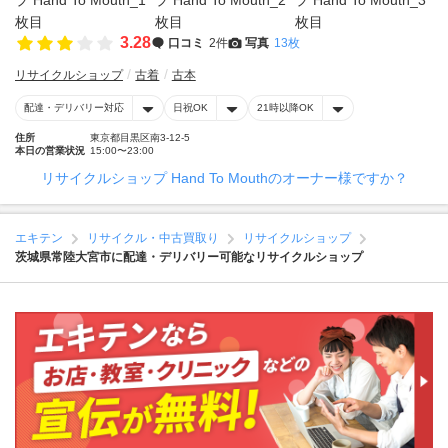
3.28
口コミ
2件
写真
13枚
リサイクルショップ
古着
古本
配達・デリバリー対応
日祝OK
21時以降OK
住所
東京都目黒区南3-12-5
本日の営業状況
15:00〜23:00
リサイクルショップ Hand To Mouthのオーナー様ですか？
エキテン
リサイクル・中古買取り
リサイクルショップ
茨城県常陸大宮市に配達・デリバリー可能なリサイクルショップ