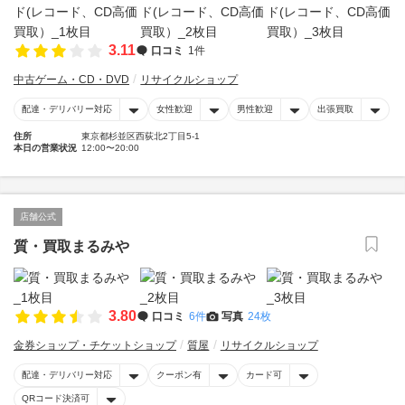
3.11
口コミ
1件
中古ゲーム・CD・DVD
リサイクルショップ
配達・デリバリー対応
女性歓迎
男性歓迎
出張買取
住所
東京都杉並区西荻北2丁目5-1
本日の営業状況
12:00〜20:00
店舗公式
質・買取まるみや
3.80
口コミ
6件
写真
24枚
金券ショップ・チケットショップ
質屋
リサイクルショップ
配達・デリバリー対応
クーポン有
カード可
QRコード決済可