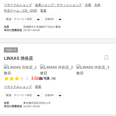
リサイクルショップ
金券ショップ・チケットショップ
古着
古本
中古ゲーム・CD・DVD
質屋
配達・デリバリー対応
日祝OK
住所
茨城県牛久市栄町6丁目417番地
本日の営業状況
10:00〜20:00
店舗公式
LINXAS 渋谷店
3.02
写真
3枚
リサイクルショップ
質屋
配達・デリバリー対応
日祝OK
住所
東京都渋谷区渋谷3-1-9
本日の営業状況
10:00〜19:00