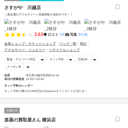
さすがや 川越店
＼貴金属のアクセサリー／高価買取を強化中です！！
3.63
口コミ
5件
写真
441枚
金券ショップ・チケットショップ
バッグ・鞄
時計
アクセサリー・ジュエリー
リサイクルショップ
配達・デリバリー対応
ネット予約
日祝OK
クーポン有
住所
埼玉県川越市菅原町22-18
本日の営業状況
10:00〜19:00
ネット予約カレンダー
ネット予約で最大10,000円分のAmazonギフトカードが当たる！
店舗公式
楽器の買取屋さん 横浜店