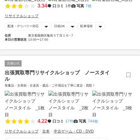
3.34
口コミ
1件
写真
7枚
リサイクルショップ
配達・デリバリー対応
日祝OK
駐車場有
住所
東京都葛飾区亀有５丁目１６−７
本日の営業状況
13:00〜17:00
店舗公式
出張買取専門リサイクルショップ ノースタイ
ル
骨董品・古美術・古道具・遺品・ご不用品を丁寧に査定・買取！
4.22
口コミ
17件
写真
744枚
リサイクルショップ
古本
中古ゲーム・CD・DVD