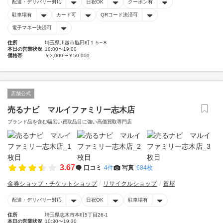
配達・デリバリー対応
日祝OK
クーポン有
駐車場有
カード可
QRコード決済可
電子マネー決済可
住所
埼玉県川越市脇田町１５−８
本日の営業状況
10:00〜19:00
価格帯
￥2,000〜￥50,000
店舗公式
売るナビ マルイファミリー志木店
ブランド品を含む幅広い買取品目に強い高価買取専門店
3.67
口コミ
4件
写真
684枚
金券ショップ・チケットショップ
リサイクルショップ
質屋
配達・デリバリー対応
日祝OK
駐車場有
住所
埼玉県志木市本町5丁目26-1
本日の営業状況
10:30〜19:30