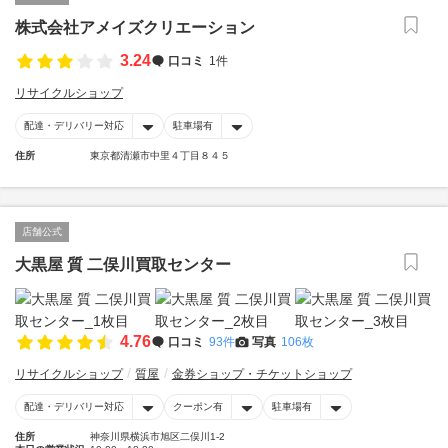
株式会社アメイズクリエーション
3.24
口コミ
1件
リサイクルショップ
配達・デリバリー対応
駐車場有
住所
東京都清瀬市中里４丁目８４５
店舗公式
大黒屋 質 二俣川買取センター
4.76
口コミ
93件
写真
106枚
リサイクルショップ
質屋
金券ショップ・チケットショップ
配達・デリバリー対応
クーポン有
駐車場有
住所
神奈川県横浜市旭区二俣川1-2