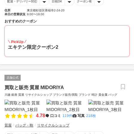
配達・デリバリー対応
日祝OK
クーポン有
住所
東京都杉並区善福寺2-24-20
本日の営業状況
9:00〜19:00
おすすめのクーポン
10
PickUp
エキテン限定クーポン2
店舗公式
買取と販売 質屋 MIDORIYA
川越 銀座 質屋 リサイクルショップ ブランド販売/買取 ブランド 時計 貴金属 バッグ
4.78
口コミ
119件
写真
218枚
質屋
バッグ・鞄
リサイクルショップ