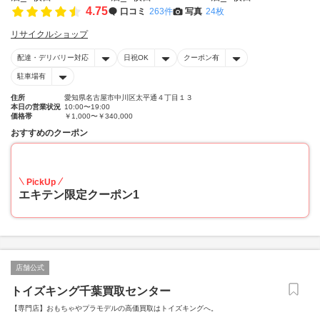
4.75
口コミ
263件
写真
24枚
リサイクルショップ
配達・デリバリー対応
日祝OK
クーポン有
駐車場有
住所
愛知県名古屋市中川区太平通４丁目１３
本日の営業状況
10:00〜19:00
価格帯
￥1,000〜￥340,000
おすすめのクーポン
20
PickUp
エキテン限定クーポン1
店舗公式
トイズキング千葉買取センター
【専門店】おもちゃやプラモデルの高価買取はトイズキングへ。‎