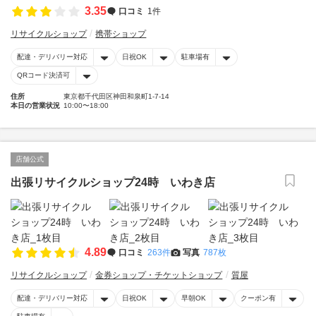
3.35
口コミ
1件
リサイクルショップ
携帯ショップ
配達・デリバリー対応
日祝OK
駐車場有
QRコード決済可
住所
東京都千代田区神田和泉町1-7-14
本日の営業状況
10:00〜18:00
店舗公式
出張リサイクルショップ24時 いわき店
4.89
口コミ
263件
写真
787枚
リサイクルショップ
金券ショップ・チケットショップ
質屋
配達・デリバリー対応
日祝OK
早朝OK
クーポン有