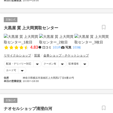
本日の営業状況
10:00〜18:00
店舗公式
大黒屋 質 上大岡買取センター
4.83
口コミ
101件
写真
103枚
リサイクルショップ
質屋
金券ショップ・チケットショップ
配達・デリバリー対応
クーポン有
駐車場有
カード可
住所
神奈川県横浜市港南区上大岡西2丁目9番10号
本日の営業状況
10:00〜18:00
店舗公式
ナオセルショップ清澄白河