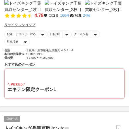
4.78
口コミ
166件
写真
24枚
リサイクルショップ
配達・デリバリー対応
日祝OK
クーポン有
駐車場有
住所
千葉県千葉市稲毛区園生町４５１−４
本日の営業状況
10:00〜19:00
価格帯
￥3,000〜￥160,000
おすすめのクーポン
20
PickUp
エキテン限定クーポン1
店舗公式
トイズキング兵庫買取センター