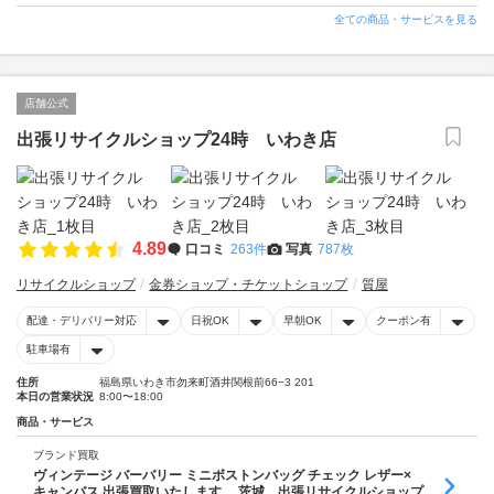
全ての商品・サービスを見る
店舗公式
出張リサイクルショップ24時 いわき店
4.89
口コミ
263件
写真
787枚
リサイクルショップ
金券ショップ・チケットショップ
質屋
配達・デリバリー対応
日祝OK
早朝OK
クーポン有
駐車場有
住所
福島県いわき市勿来町酒井関根前66−3 201
本日の営業状況
8:00〜18:00
商品・サービス
ブランド買取
ヴィンテージ バーバリー ミニボストンバッグ チェック レザー×
キャンバス 出張買取いたします 茨城 出張リサイクルショップ