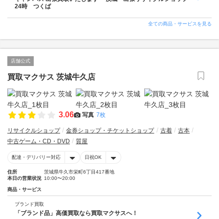
24時 つくば
全ての商品・サービスを見る
店舗公式
買取マクサス 茨城牛久店
3.06
写真
7枚
リサイクルショップ
金券ショップ・チケットショップ
古着
古本
中古ゲーム・CD・DVD
質屋
配達・デリバリー対応
日祝OK
住所
茨城県牛久市栄町6丁目417番地
本日の営業状況
10:00〜20:00
商品・サービス
ブランド買取
「ブランド品」高価買取なら買取マクサスへ！