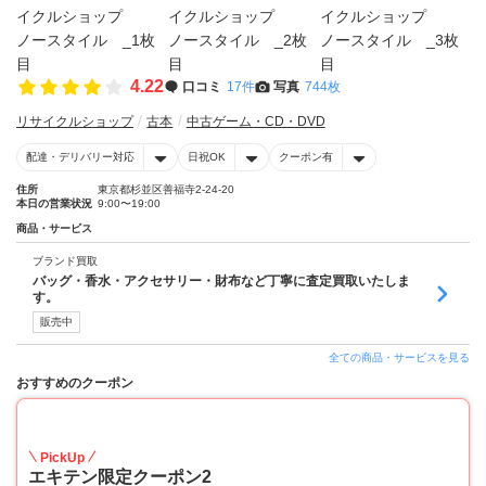
4.22
口コミ
17件
写真
744枚
リサイクルショップ
古本
中古ゲーム・CD・DVD
配達・デリバリー対応
日祝OK
クーポン有
住所
東京都杉並区善福寺2-24-20
本日の営業状況
9:00〜19:00
商品・サービス
ブランド買取
バッグ・香水・アクセサリー・財布など丁寧に査定買取いたしま
す。
販売中
全ての商品・サービスを見る
おすすめのクーポン
10
PickUp
エキテン限定クーポン2