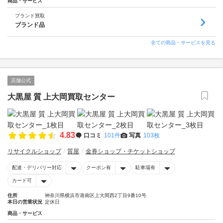
商品・サービス
ブランド買取
ブランド品
全ての商品・サービスを見る
店舗公式
大黒屋 質 上大岡買取センター
4.83
口コミ
101件
写真
103枚
リサイクルショップ
質屋
金券ショップ・チケットショップ
配達・デリバリー対応
クーポン有
駐車場有
カード可
住所
神奈川県横浜市港南区上大岡西2丁目9番10号
本日の営業状況
定休日
商品・サービス