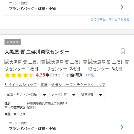
ブランド買取
ブランドバッグ・財布・小物
全ての商品・サービスを見る
店舗公式
大黒屋 質 二俣川買取センター
4.76
口コミ
93件
写真
106枚
リサイクルショップ
質屋
金券ショップ・チケットショップ
配達・デリバリー対応
クーポン有
駐車場有
住所
神奈川県横浜市旭区二俣川1-2
本日の営業状況
定休日
商品・サービス
ブランド買取
ブランドバッグ・財布・小物