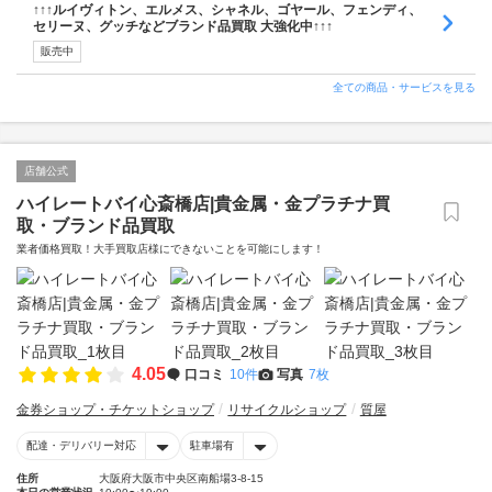
↑↑↑ルイヴィトン、エルメス、シャネル、ゴヤール、フェンディ、
セリーヌ、グッチなどブランド品買取 大強化中↑↑↑
販売中
全ての商品・サービスを見る
店舗公式
ハイレートバイ心斎橋店|貴金属・金プラチナ買
取・ブランド品買取
業者価格買取！大手買取店様にできないことを可能にします！
4.05
口コミ
10件
写真
7枚
金券ショップ・チケットショップ
リサイクルショップ
質屋
配達・デリバリー対応
駐車場有
住所
大阪府大阪市中央区南船場3-8-15