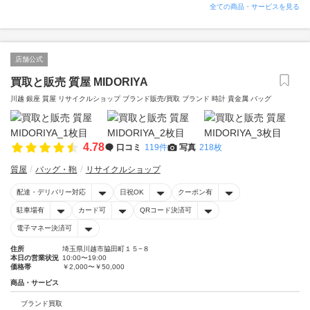
全ての商品・サービスを見る
店舗公式
買取と販売 質屋 MIDORIYA
川越 銀座 質屋 リサイクルショップ ブランド販売/買取 ブランド 時計 貴金属 バッグ
4.78
口コミ
119件
写真
218枚
質屋
バッグ・鞄
リサイクルショップ
配達・デリバリー対応
日祝OK
クーポン有
駐車場有
カード可
QRコード決済可
電子マネー決済可
住所
埼玉県川越市脇田町１５−８
本日の営業状況
10:00〜19:00
価格帯
￥2,000〜￥50,000
商品・サービス
ブランド買取