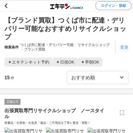
ログイン・登録
【ブランド買取】つくば市に配達・デリ
バリー可能なおすすめリサイクルショッ
プ
つくば市に配達・デリバリー可能
リサイクルショップ
変更
検索条件
ブランド買取
エキテンネット予約
日祝OK
早朝OK
15
件
店舗公式
出張買取専門リサイクルショップ ノースタイ
ル
骨董品・古美術・古道具・遺品・ご不用品を丁寧に査定・買取！