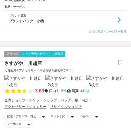
本日の営業状況
10:00〜19:00
商品・サービス
ブランド買取
ブランドバッグ・小物
全ての商品・サービスを見る
店舗公式
ネット予約スピードくじ対象店
さすがや 川越店
＼貴金属のアクセサリー／高価買取を強化中です！！
3.63
口コミ
5件
写真
441枚
金券ショップ・チケットショップ
バッグ・鞄
時計
アクセサリー・ジュエリー
リサイクルショップ
配達・デリバリー対応
ネット予約
日祝OK
クーポン有