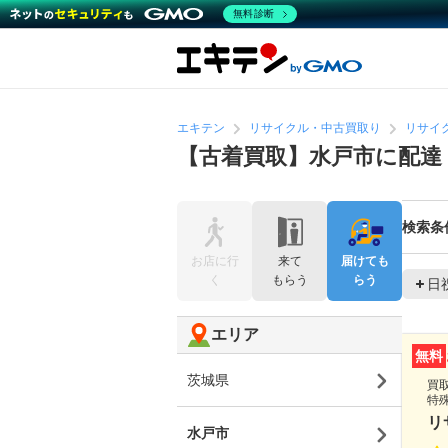
無料診断
エキテン
リサイクル・中古買取り
リサイ
【古着買取】水戸市に配達
検索条
お店に行
来て
届けても
く
もらう
らう
日
エリア
無料
茨城県
買
特
リ
水戸市