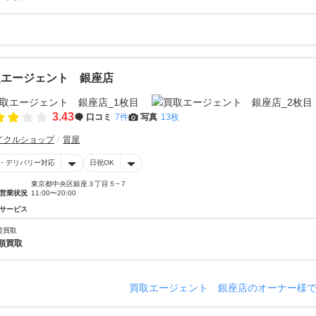
取エージェント 銀座店
3.43
口コミ
7件
写真
13枚
イクルショップ
質屋
・デリバリー対応
日祝OK
東京都中央区銀座３丁目５−７
営業状況
11:00〜20:00
サービス
着買取
類買取
買取エージェント 銀座店のオーナー様