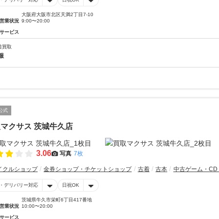
大阪府大阪市北区天満2丁目7-10
営業状況
9:00〜20:00
サービス
着買取
服
公式
マクサス 茨城牛久店
3.06
写真
7枚
イクルショップ
金券ショップ・チケットショップ
古着
古本
中古ゲーム・CD
・デリバリー対応
日祝OK
茨城県牛久市栄町6丁目417番地
営業状況
10:00〜20:00
サービス