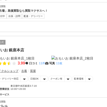
着買取
古着」高価買取なら買取マクサスへ！
受付中
出張・訪問
配達・デリバリー
公式
いお 銀座本店
3.99
口コミ
11件
写真
11枚
イクルショップ
古着
質屋
・デリバリー対応
日祝OK
クーポン有
駐車場有
東京都中央区銀座3-7-16
営業状況
10:00〜20:00
サービス
着買取
パレル