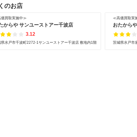
くのお店
高価買取実施中≫
≪高価買取実
たからや サンユーストアー千波店
おたからや
3.12
城県水戸市千波町2272-1サンユーストアー千波店 敷地内1階
茨城県水戸市泉