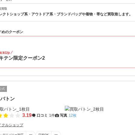
着買取
レクトショップ系・アウトドア系・ブランドバッグや着物・帯など買取致します。
すめのクーポン
10
ickUp
キテン限定クーポン2
公式
取バトン
3.19
口コミ
1件
写真
12枚
イクルショップ
・デリバリー対応
日祝OK