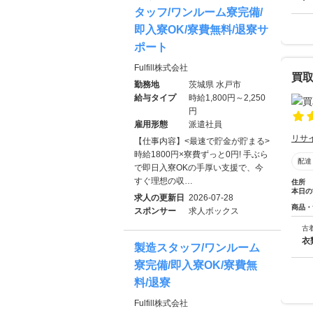
タッフ/ワンルーム寮完備/
即入寮OK/寮費無料/退寮サ
ポート
Fulfill株式会社
買
勤務地
茨城県 水戸市
給与タイプ
時給1,800円～2,250
円
雇用形態
派遣社員
リサ
【仕事内容】<最速で貯金が貯まる>
時給1800円×寮費ずっと0円! 手ぶら
配達
で即日入寮OKの手厚い支援で、今
すぐ理想の収…
住所
本日の
求人の更新日
2026-07-28
商品・
スポンサー
求人ボックス
古
衣
製造スタッフ/ワンルーム
寮完備/即入寮OK/寮費無
料/退寮
Fulfill株式会社