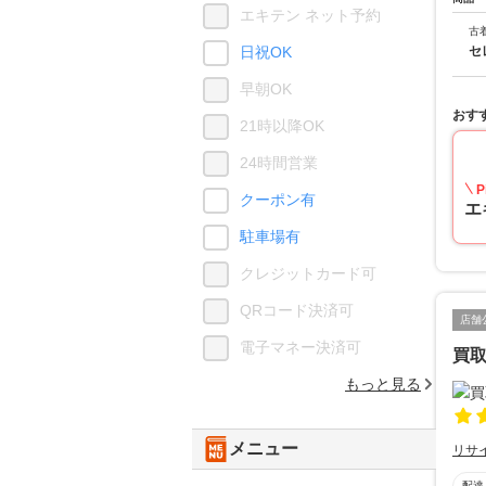
エキテン ネット予約
古
セ
日祝OK
早朝OK
おす
21時以降OK
24時間営業
P
クーポン有
エ
駐車場有
クレジットカード可
QRコード決済可
店舗
電子マネー決済可
買
もっと見る
メニュー
リサ
配達