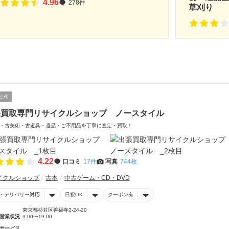
4.96
278件
草刈り
公式
張買取専門リサイクルショップ ノースタイル
・古美術・古道具・遺品・ご不用品を丁寧に査定・買取！
4.22
口コミ
17件
写真
744枚
イクルショップ
古本
中古ゲーム・CD・DVD
・デリバリー対応
日祝OK
クーポン有
東京都杉並区善福寺2-24-20
営業状況
9:00〜19:00
サービス