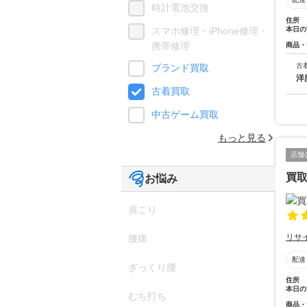
時計電池交換
住所
本日の
スマホ修理・iPhone修理・
携帯修理
商品・
古
ブランド買取
洋
古着買取
中古ゲーム買取
もっと見る
店舗
買取
お悩み
肩こり
リサ
腰痛
配達
ぎっくり腰
住所
本日の
むち打ち
商品・