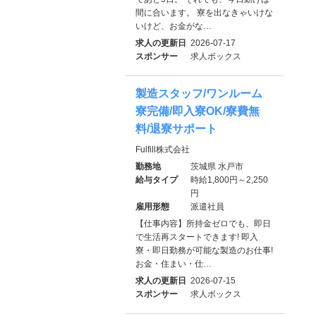
間に合います。 寮を出なきゃいけな
いけど、お金がな…
求人の更新日
2026-07-17
スポンサー
求人ボックス
製造スタッフ/ワンルーム
寮完備/即入寮OK/寮費無
料/退寮サポート
Fulfill株式会社
勤務地
茨城県 水戸市
給与タイプ
時給1,800円～2,250
円
雇用形態
派遣社員
【仕事内容】所持金ゼロでも、即日
で生活再スタートできます! 即入
寮・即日勤務が可能な製造のお仕事!
お金・住まい・仕…
求人の更新日
2026-07-15
スポンサー
求人ボックス