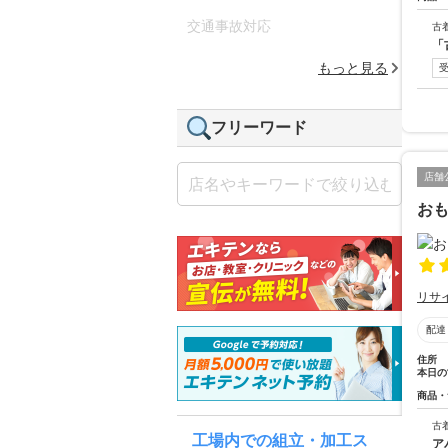
交通事故対応
古
「
もっと見る
フリーワード
店舗
おも
リサ
配達
住所
本日の
商品・
古
工場内での組立・加工ス
ア