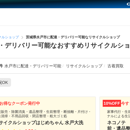
クルショップ
茨城県水戸市に配達・デリバリー可能なリサイクルショップ
・デリバリー可能なおすすめリサイクルシ
件
水戸市に配達・デリバリー可能
リサイクルショップ
古着買取
祝OK
お得なクーポン発行中
10%OFF
今す
取販売・除菌消臭・遺品整理・生前整理・断捨離・片付け・
家事代行・生
殊清掃・不用品回収・閉店整理・粗大ゴミ処
ナルによる生
サイクルショップはじめちゃん 水戸大洗
ネコノテ
前・遺品