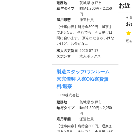
勤務地
茨城県 水戸市
お近
給与タイプ
時給1,800円～2,250
円
≪
雇用形態
派遣社員
お
【仕事内容】所持金300円。退寮ま
であと5日。 それでも、今日動けば
間に合います。 寮を出なきゃいけな
茨
いけど、お金がな…
求人の更新日
2026-07-17
スポンサー
求人ボックス
製造スタッフ/ワンルーム
寮完備/即入寮OK/寮費無
料/退寮
Fulfill株式会社
勤務地
茨城県 水戸市
給与タイプ
時給1,800円～2,250
円
雇用形態
派遣社員
【仕事内容】所持金300円。退寮ま
であと5日。 それでも、今日動けば