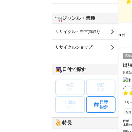
ジャンル・業種
リサイクル・中古買取り
5
件
リサイクルショップ
店舗
出
日付で探す
骨董品
今日
明日
8/9
8/10
日時
土曜日
リサ
指定
8/15
配達
住所
特長
本日の
商品・