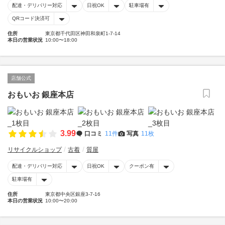
配達・デリバリー対応
日祝OK
駐車場有
QRコード決済可
住所
東京都千代田区神田和泉町1-7-14
本日の営業状況
10:00〜18:00
店舗公式
おもいお 銀座本店
3.99
口コミ
11件
写真
11枚
リサイクルショップ
古着
質屋
配達・デリバリー対応
日祝OK
クーポン有
駐車場有
住所
東京都中央区銀座3-7-16
本日の営業状況
10:00〜20:00