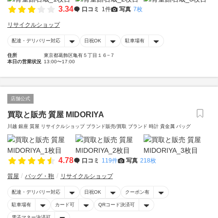
3.34
口コミ
1件
写真
7枚
リサイクルショップ
配達・デリバリー対応
日祝OK
駐車場有
住所
東京都葛飾区亀有５丁目１６−７
本日の営業状況
13:00〜17:00
店舗公式
買取と販売 質屋 MIDORIYA
川越 銀座 質屋 リサイクルショップ ブランド販売/買取 ブランド 時計 貴金属 バッグ
4.78
口コミ
119件
写真
218枚
質屋
バッグ・鞄
リサイクルショップ
配達・デリバリー対応
日祝OK
クーポン有
駐車場有
カード可
QRコード決済可
電子マネー決済可