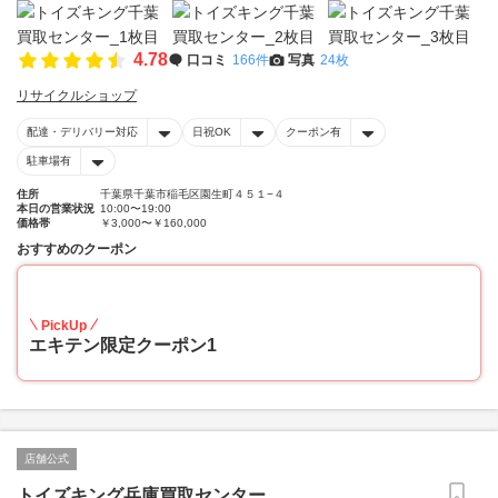
4.78
口コミ
166件
写真
24枚
リサイクルショップ
配達・デリバリー対応
日祝OK
クーポン有
駐車場有
住所
千葉県千葉市稲毛区園生町４５１−４
本日の営業状況
10:00〜19:00
価格帯
￥3,000〜￥160,000
おすすめのクーポン
20
PickUp
エキテン限定クーポン1
店舗公式
トイズキング兵庫買取センター