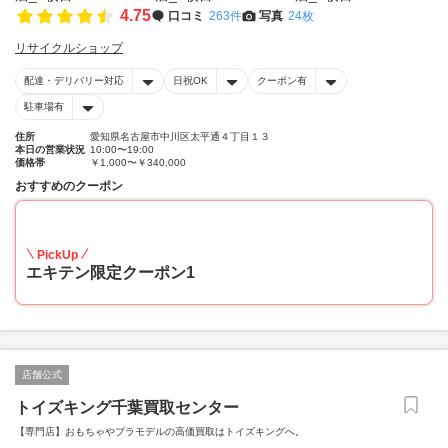
4.75
口コミ
263件
写真
24枚
リサイクルショップ
配達・デリバリー対応
日祝OK
クーポン有
駐車場有
住所
愛知県名古屋市中川区太平通４丁目１３
本日の営業状況
10:00〜19:00
価格帯
￥1,000〜￥340,000
おすすめのクーポン
20
PickUp
エキテン限定クーポン1
店舗公式
トイズキング千葉買取センター
【専門店】おもちゃやプラモデルの高価買取はトイズキングへ。‎