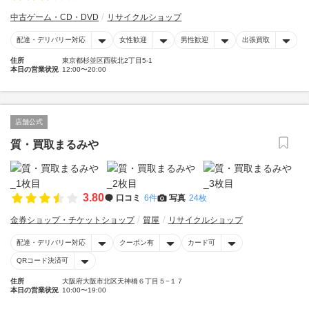
中古ゲーム・CD・DVD
リサイクルショップ
配達・デリバリー対応
女性歓迎
男性歓迎
出張買取
住所
東京都杉並区西荻北2丁目5-1
本日の営業状況
12:00〜20:00
店舗公式
質・買取まるみや
3.80
口コミ
6件
写真
24枚
金券ショップ・チケットショップ
質屋
リサイクルショップ
配達・デリバリー対応
クーポン有
カード可
QRコード決済可
住所
大阪府大阪市北区天神橋６丁目５−１７
本日の営業状況
10:00〜19:00