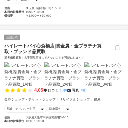
住所
埼玉県川越市脇田町１５−８
本日の営業状況
10:00〜19:00
価格帯
￥2,000〜￥50,000
店舗公式
ハイレートバイ心斎橋店|貴金属・金プラチナ買
取・ブランド品買取
業者価格買取！大手買取店様にできないことを可能にします！
4.05
口コミ
10件
写真
7枚
金券ショップ・チケットショップ
リサイクルショップ
質屋
配達・デリバリー対応
駐車場有
住所
大阪府大阪市中央区南船場3-8-15
本日の営業状況
10:00〜19:00