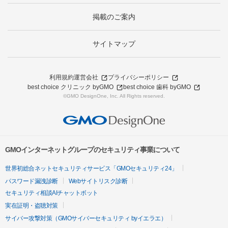
掲載のご案内
サイトマップ
利用規約
運営会社
プライバシーポリシー
best choice クリニック byGMO
best choice 歯科 byGMO
©GMO DesignOne, Inc. All Rights reserved.
GMOインターネットグループのセキュリティ事業について
世界初総合ネットセキュリティサービス「GMOセキュリティ24」
パスワード漏洩診断
Webサイトリスク診断
セキュリティ相談AIチャットボット
実在証明・盗聴対策
サイバー攻撃対策（GMOサイバーセキュリティ byイエラエ）