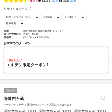
4.62
口コミ
81件
写真
33枚
リサイクルショップ
配達・デリバリー対応
日祝OK
クーポン有
駐車場有
住所
福岡県福岡市博多区比恵町１６−２４
本日の営業状況
10:00〜19:00
価格帯
￥1,200〜￥2,000,000
おすすめのクーポン
20
PickUp
エキテン限定クーポン1
店舗公式
骨董館石蔵
オープンから40年！目利きのスタッフが真摯に向き合います