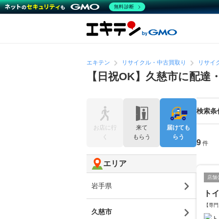
無料診断
エキテン
リサイクル・中古買取り
リサイ
【日祝OK】久慈市に配達
検索条
お店に行
来て
届けても
く
もらう
らう
9
件
エリア
店舗
岩手県
ト
【専門
久慈市