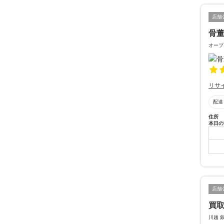
店舗
骨
オープ
リサ
配達
住所
本日の
店舗
買取
川越 