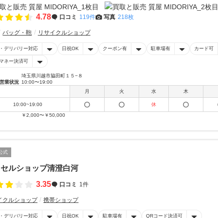
4.78
口コミ
119件
写真
218枚
バッグ・鞄
リサイクルショップ
・デリバリー対応
日祝OK
クーポン有
駐車場有
カード可
マネー決済可
埼玉県川越市脇田町１５−８
営業状況
10:00〜19:00
月
火
水
木
10:00~19:00
休
￥2,000〜￥50,000
公式
オセルショップ清澄白河
3.35
口コミ
1件
イクルショップ
携帯ショップ
・デリバリー対応
日祝OK
駐車場有
QRコード決済可