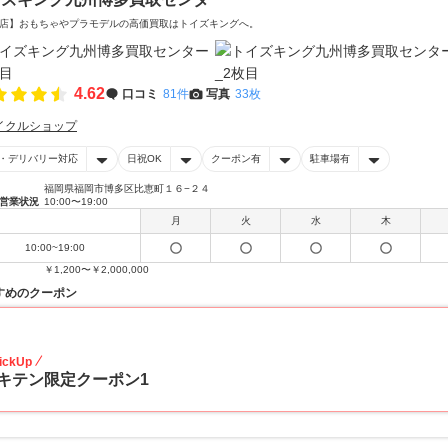
店】おもちゃやプラモデルの高価買取はトイズキングへ。‎
4.62
口コミ
81件
写真
33枚
イクルショップ
・デリバリー対応
日祝OK
クーポン有
駐車場有
福岡県福岡市博多区比恵町１６−２４
営業状況
10:00〜19:00
月
火
水
木
10:00~19:00
￥1,200〜￥2,000,000
すめのクーポン
20
ickUp
キテン限定クーポン1