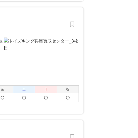
金
土
日
祝