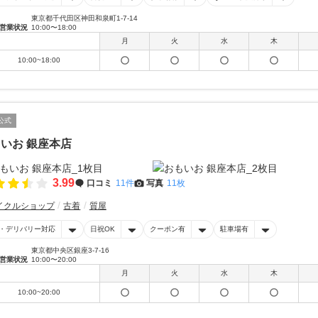
東京都千代田区神田和泉町1-7-14
営業状況
10:00〜18:00
月
火
水
木
10:00~18:00
公式
いお 銀座本店
3.99
口コミ
11件
写真
11枚
イクルショップ
古着
質屋
・デリバリー対応
日祝OK
クーポン有
駐車場有
東京都中央区銀座3-7-16
営業状況
10:00〜20:00
月
火
水
木
10:00~20:00