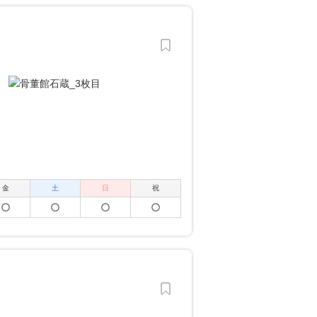
金
土
日
祝