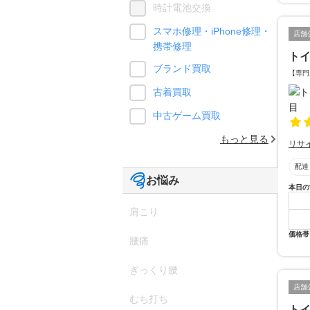
時計電池交換
スマホ修理・iPhone修理・
店舗
携帯修理
ト
ブランド買取
【専門
古着買取
中古ゲーム買取
もっと見る
リサ
配達
お悩み
本日の
肩こり
価格帯
腰痛
ぎっくり腰
店舗
むち打ち
ト