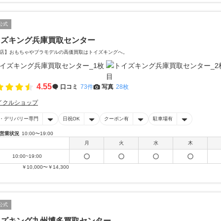
公式
イズキング兵庫買取センター
店】おもちゃやプラモデルの高価買取はトイズキングへ。‎
4.55
口コミ
73件
写真
28枚
イクルショップ
・デリバリー専門
日祝OK
クーポン有
駐車場有
営業状況
10:00〜19:00
月
火
水
木
10:00~19:00
￥10,000〜￥14,300
公式
イズキング九州博多買取センター