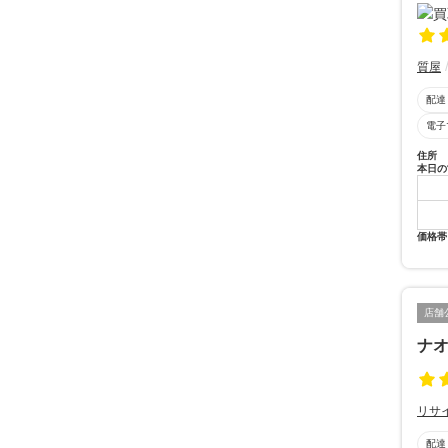
質屋
配達
電子
住所
本日の
価格帯
店舗
ナ
リサ
配達