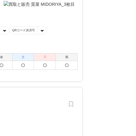
QRコード決済可
金
土
日
祝