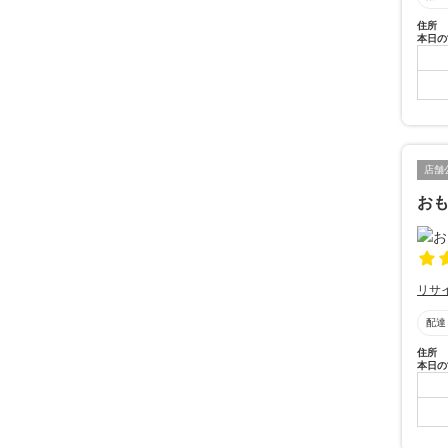
住所
本日の
店舗
おも
リサ
配達
住所
本日の