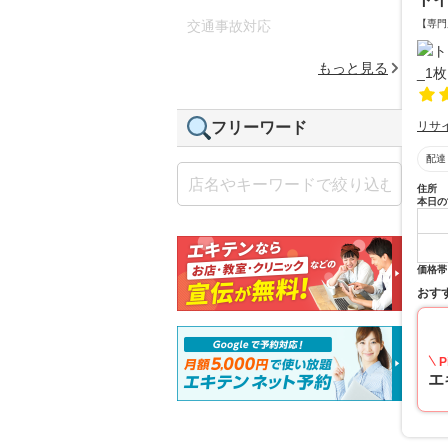
【専門
交通事故対応
もっと見る
リサ
フリーワード
配達
住所
本日の
価格帯
おす
P
エ