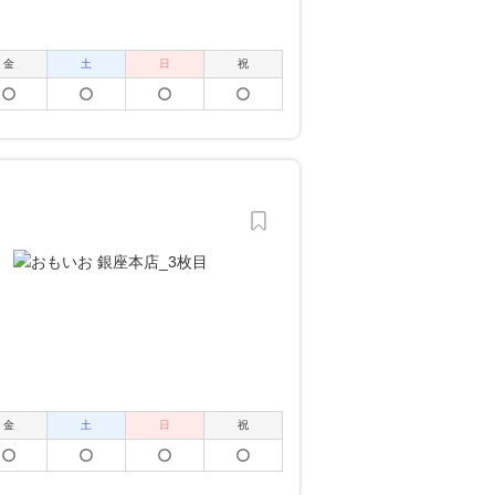
金
土
日
祝
金
土
日
祝