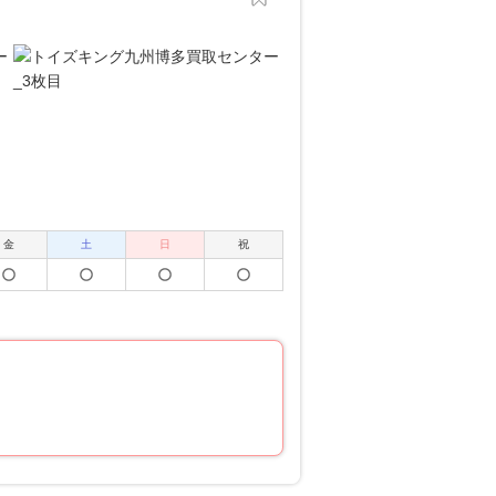
金
土
日
祝