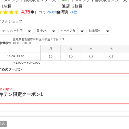
4.75
口コミ
263件
写真
24枚
イクルショップ
・デリバリー対応
日祝OK
クーポン有
駐車場有
愛知県名古屋市中川区太平通４丁目１３
営業状況
10:00〜19:00
月
火
水
木
10:00~19:00
￥1,000〜￥340,000
すめのクーポン
20
ickUp
キテン限定クーポン1
公式