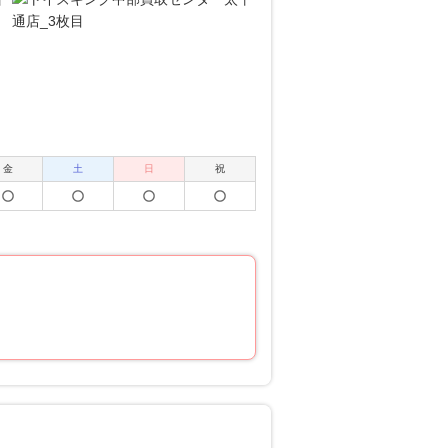
金
土
日
祝