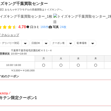
イズキング千葉買取センター
店】おもちゃやプラモデルの高価買取はトイズキングへ。‎
4.78
口コミ
166件
写真
24枚
イクルショップ
・デリバリー対応
日祝OK
クーポン有
駐車場有
千葉県千葉市稲毛区園生町４５１−４
営業状況
10:00〜19:00
月
火
水
木
10:00~19:00
￥3,000〜￥160,000
すめのクーポン
20
ickUp
キテン限定クーポン1