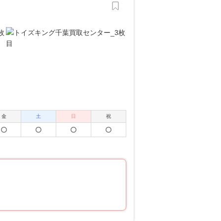
金
土
日
祝