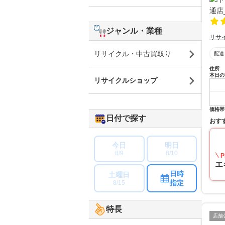
ジャンル・業種
リサ
リサイクル・中古買取り
配達
住所
本日の
リサイクルショップ
価格帯
日付で探す
おす
今日
明日
8/9
8/10
P
エ
日時
土曜日
指定
8/15
特長
店舗