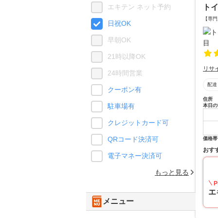
ト
エキテン ネット予約
【専門
日祝OK
早朝OK
21時以降OK
リサ
24時間営業
配達
クーポン有
住所
駐車場有
本日の
クレジットカード可
QRコード決済可
価格帯
おす
電子マネー決済可
もっと見る
P
エ
メニュー