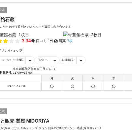
公式
董館石蔵
ンから40年！目利きのスタッフが真摯に向き合います
3.34
口コミ
1件
写真
7枚
イクルショップ
・デリバリー対応
日祝OK
駐車場有
東京都葛飾区亀有５丁目１６−７
営業状況
13:00〜17:00
月
火
水
木
13:00~17:00
公式
と販売 質屋 MIDORIYA
銀座 質屋 リサイクルショップ ブランド販売/買取 ブランド 時計 貴金属 バッグ