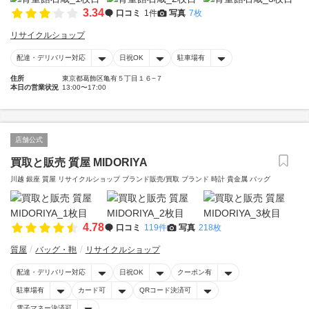
3.34
口コミ
1件
写真
7枚
リサイクルショップ
配達・デリバリー対応
日祝OK
駐車場有
住所
東京都葛飾区亀有５丁目１６−７
本日の営業状況
13:00〜17:00
店舗公式
買取と販売 質屋 MIDORIYA
川越 銀座 質屋 リサイクルショップ ブランド販売/買取 ブランド 時計 貴金属 バッグ
4.78
口コミ
119件
写真
218枚
質屋
バッグ・鞄
リサイクルショップ
配達・デリバリー対応
日祝OK
クーポン有
駐車場有
カード可
QRコード決済可
電子マネー決済可