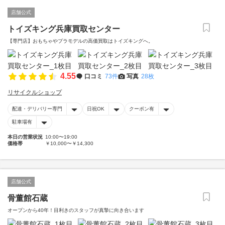
店舗公式
トイズキング兵庫買取センター
【専門店】おもちゃやプラモデルの高価買取はトイズキングへ。‎
4.55
口コミ
73件
写真
28枚
リサイクルショップ
配達・デリバリー専門
日祝OK
クーポン有
駐車場有
本日の営業状況
10:00〜19:00
価格帯
￥10,000〜￥14,300
店舗公式
骨董館石蔵
オープンから40年！目利きのスタッフが真摯に向き合います