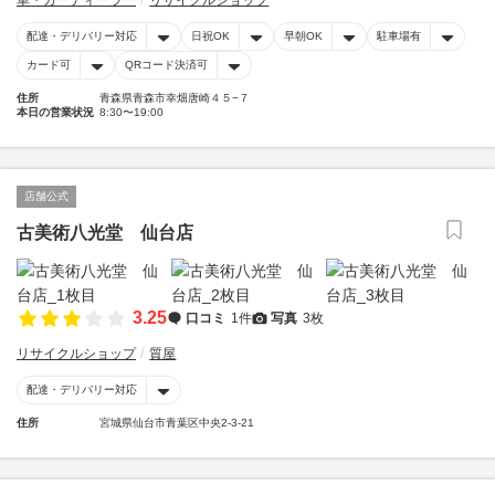
車・カーディーラー
リサイクルショップ
配達・デリバリー対応
日祝OK
早朝OK
駐車場有
カード可
QRコード決済可
住所
青森県青森市幸畑唐崎４５−７
本日の営業状況
8:30〜19:00
店舗公式
古美術八光堂 仙台店
3.25
口コミ
1件
写真
3枚
リサイクルショップ
質屋
配達・デリバリー対応
住所
宮城県仙台市青葉区中央2-3-21