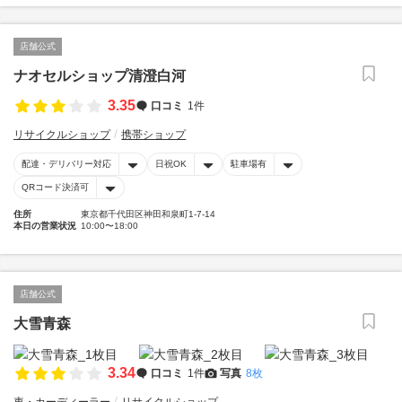
店舗公式
ナオセルショップ清澄白河
3.35
口コミ
1件
リサイクルショップ
携帯ショップ
配達・デリバリー対応
日祝OK
駐車場有
QRコード決済可
住所
東京都千代田区神田和泉町1-7-14
本日の営業状況
10:00〜18:00
店舗公式
大雪青森
3.34
口コミ
1件
写真
8枚