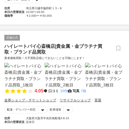
住所
埼玉県川越市脇田町１５−８
本日の営業状況
10:00〜19:00
価格帯
￥2,000〜￥50,000
店舗公式
ハイレートバイ心斎橋店|貴金属・金プラチナ買
取・ブランド品買取
業者価格買取！大手買取店様にできないことを可能にします！
4.05
口コミ
10件
写真
7枚
金券ショップ・チケットショップ
リサイクルショップ
質屋
配達・デリバリー対応
駐車場有
住所
大阪府大阪市中央区南船場3-8-15
本日の営業状況
定休日