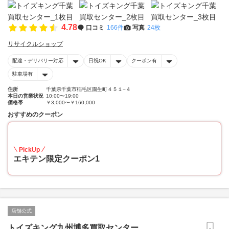
4.78
口コミ
166件
写真
24枚
リサイクルショップ
配達・デリバリー対応
日祝OK
クーポン有
駐車場有
住所
千葉県千葉市稲毛区園生町４５１−４
本日の営業状況
10:00〜19:00
価格帯
￥3,000〜￥160,000
おすすめのクーポン
20
PickUp
エキテン限定クーポン1
店舗公式
トイズキング九州博多買取センター