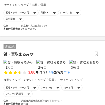
リサイクルショップ
古着
質屋
配達・デリバリー対応
日祝OK
クーポン有
駐車場有
住所
東京都中央区銀座3-7-16
本日の営業状況
10:00〜20:00
店舗公式
質・買取まるみや
3.80
口コミ
6件
写真
24枚
金券ショップ・チケットショップ
質屋
リサイクルショップ
配達・デリバリー対応
クーポン有
カード可
QRコード決済可
住所
大阪府大阪市北区天神橋６丁目５−１７
本日の営業状況
定休日