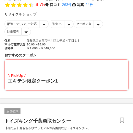
4.75
口コミ
263件
写真
24枚
リサイクルショップ
配達・デリバリー対応
日祝OK
クーポン有
駐車場有
住所
愛知県名古屋市中川区太平通４丁目１３
本日の営業状況
10:00〜19:00
価格帯
￥1,000〜￥340,000
おすすめのクーポン
20
PickUp
エキテン限定クーポン1
店舗公式
トイズキング千葉買取センター
【専門店】おもちゃやプラモデルの高価買取はトイズキングへ。‎