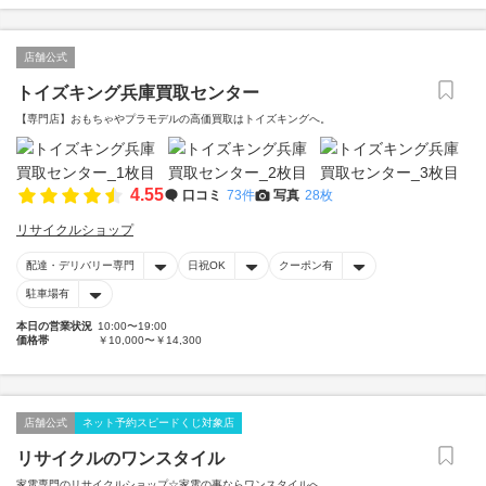
店舗公式
トイズキング兵庫買取センター
【専門店】おもちゃやプラモデルの高価買取はトイズキングへ。‎
4.55
口コミ
73件
写真
28枚
リサイクルショップ
配達・デリバリー専門
日祝OK
クーポン有
駐車場有
本日の営業状況
10:00〜19:00
価格帯
￥10,000〜￥14,300
店舗公式
ネット予約スピードくじ対象店
リサイクルのワンスタイル
家電専門のリサイクルショップ☆家電の事ならワンスタイルへ