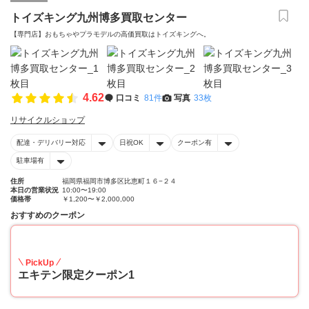
トイズキング九州博多買取センター
【専門店】おもちゃやプラモデルの高価買取はトイズキングへ。‎
4.62
口コミ
81件
写真
33枚
リサイクルショップ
配達・デリバリー対応
日祝OK
クーポン有
駐車場有
住所
福岡県福岡市博多区比恵町１６−２４
本日の営業状況
10:00〜19:00
価格帯
￥1,200〜￥2,000,000
おすすめのクーポン
20
PickUp
エキテン限定クーポン1