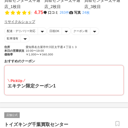
4.75
口コミ
263件
写真
24枚
リサイクルショップ
配達・デリバリー対応
日祝OK
クーポン有
駐車場有
住所
愛知県名古屋市中川区太平通４丁目１３
本日の営業状況
10:00〜19:00
価格帯
￥1,000〜￥340,000
おすすめのクーポン
20
PickUp
エキテン限定クーポン1
店舗公式
トイズキング千葉買取センター