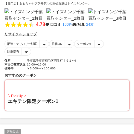
【専門店】おもちゃやプラモデルの高価買取はトイズキングへ。‎
4.78
口コミ
166件
写真
24枚
リサイクルショップ
配達・デリバリー対応
日祝OK
クーポン有
駐車場有
住所
千葉県千葉市稲毛区園生町４５１−４
本日の営業状況
10:00〜19:00
価格帯
￥3,000〜￥160,000
おすすめのクーポン
20
PickUp
エキテン限定クーポン1
店舗公式