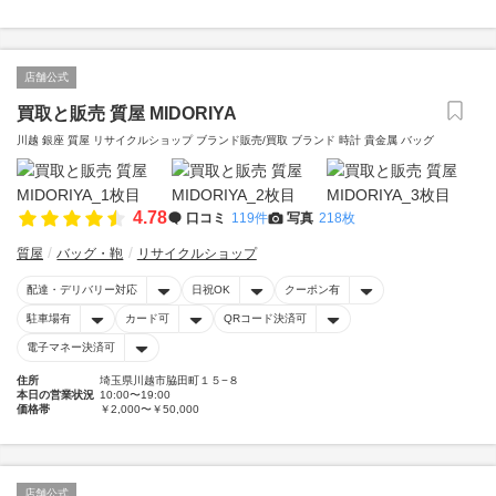
店舗公式
買取と販売 質屋 MIDORIYA
川越 銀座 質屋 リサイクルショップ ブランド販売/買取 ブランド 時計 貴金属 バッグ
4.78
口コミ
119件
写真
218枚
質屋
バッグ・鞄
リサイクルショップ
配達・デリバリー対応
日祝OK
クーポン有
駐車場有
カード可
QRコード決済可
電子マネー決済可
住所
埼玉県川越市脇田町１５−８
本日の営業状況
10:00〜19:00
価格帯
￥2,000〜￥50,000
店舗公式