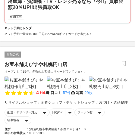
冷蔵庫・洗濯機・TV・レンジ売るなら『今!!』買取金
額20％UP!!出張買取OK
併用不可
ネット予約カレンダー
ネット予約で最大10,000円分のAmazonギフトカードが当たる！
店舗公式
お宝本舗えびすや札幌円山店
オープンして15年。多数のお客様にリピート頂いています。
4.64
口コミ
57件
写真
29枚
リサイクルショップ
金券ショップ・チケットショップ
片づけ・遺品整理
配達・デリバリー対応
日祝OK
クーポン有
駐車場有
住所
北海道札幌市中央区南１条西２４丁目１−６
本日の営業状況
10:00〜18:00