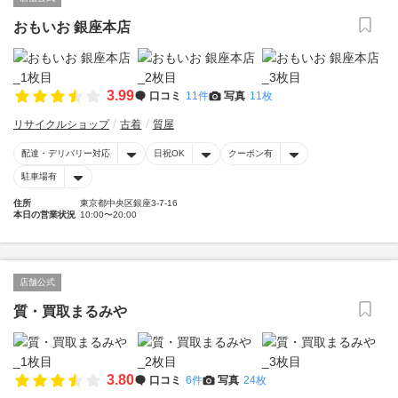
おもいお 銀座本店
3.99
口コミ
11件
写真
11枚
リサイクルショップ
古着
質屋
配達・デリバリー対応
日祝OK
クーポン有
駐車場有
住所
東京都中央区銀座3-7-16
本日の営業状況
10:00〜20:00
店舗公式
質・買取まるみや
3.80
口コミ
6件
写真
24枚