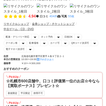
4.94
口コミ
404件
写真
55枚
リサイクルショップ
金券ショップ・チケットショップ
中古ゲーム・CD・DVD
配達・デリバリー対応
ネット予約
日祝OK
クーポン有
駐車場有
カード可
QRコード決済可
電子マネー決済可
住所
北海道札幌市豊平区豊平４条９丁目２-１
本日の営業状況
10:00〜19:00
予約空きあり
価格帯
￥10〜￥300,000
おすすめのクーポン
PickUp
☆札幌市600店舗中、口コミ評価第一位のお店☆今なら
【買取ボーナス】プレゼント☆
新規限定
平日限定
併用不可
PickUp