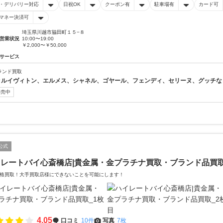
・デリバリー対応
日祝OK
クーポン有
駐車場有
カード可
マネー決済可
埼玉県川越市脇田町１５−８
営業状況
10:00〜19:00
￥2,000〜￥50,000
サービス
ランド買取
↑↑ルイヴィトン、エルメス、シャネル、ゴヤール、フェンディ、セリーヌ、グッチなど
販売中
公式
イレートバイ心斎橋店|貴金属・金プラチナ買取・ブランド品買
格買取！大手買取店様にできないことを可能にします！
4.05
口コミ
10件
写真
7枚