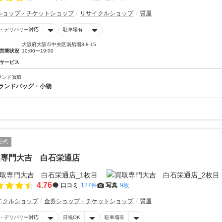
ショップ・チケットショップ
リサイクルショップ
質屋
・デリバリー対応
駐車場有
大阪府大阪市中央区南船場3-8-15
営業状況
10:00〜19:00
サービス
ランド買取
ランドバッグ・小物
公式
取専門大吉 白石栄通店
4.76
口コミ
127件
写真
9枚
イクルショップ
金券ショップ・チケットショップ
質屋
・デリバリー対応
日祝OK
駐車場有