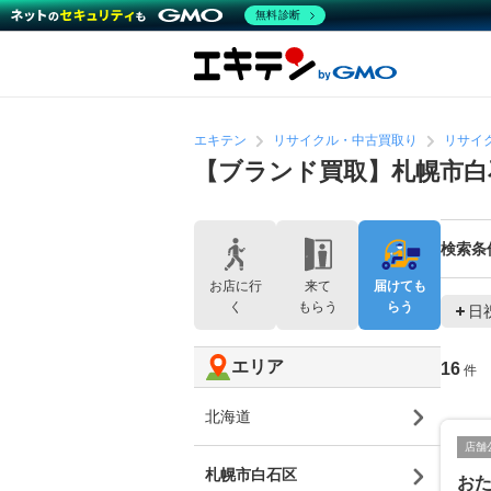
無料診断
エキテン
リサイクル・中古買取り
リサイ
【ブランド買取】札幌市
検索条
お店に行
来て
届けても
く
もらう
らう
日
エリア
16
件
北海道
店舗
札幌市白石区
おた