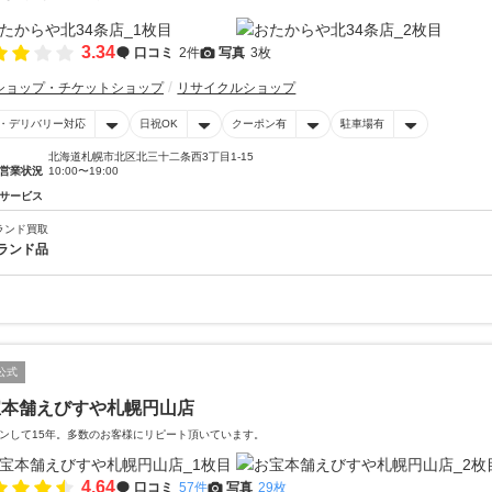
3.34
口コミ
2件
写真
3枚
ショップ・チケットショップ
リサイクルショップ
・デリバリー対応
日祝OK
クーポン有
駐車場有
北海道札幌市北区北三十二条西3丁目1-15
営業状況
10:00〜19:00
サービス
ランド買取
ランド品
公式
宝本舗えびすや札幌円山店
ンして15年。多数のお客様にリピート頂いています。
4.64
口コミ
57件
写真
29枚