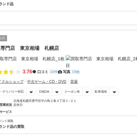
ランド品
公式
取専門店 東京相場 札幌店
3.76
口コミ
10件
写真
19枚
イクルショップ
中古ゲーム・CD・DVD
質屋
・デリバリー対応
日祝OK
クーポン有
駐車場有
北海道札幌市豊平区中の島２条４丁目１−２１
営業状況
定休日
サービス
ランド買取
ランド品の買取