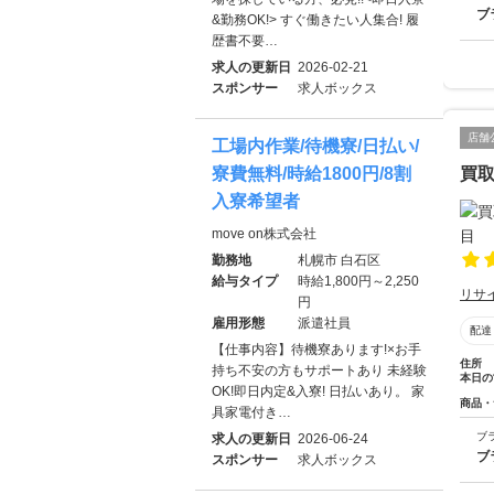
ブ
&勤務OK!> すぐ働きたい人集合! 履
歴書不要…
求人の更新日
2026-02-21
スポンサー
求人ボックス
店舗
工場内作業/待機寮/日払い/
買
寮費無料/時給1800円/8割
入寮希望者
move on株式会社
勤務地
札幌市 白石区
給与タイプ
時給1,800円～2,250
リサ
円
雇用形態
派遣社員
配達
【仕事内容】待機寮あります!×お手
住所
持ち不安の方もサポートあり 未経験
本日の
OK!即日内定&入寮! 日払いあり。 家
商品・
具家電付き…
ブ
求人の更新日
2026-06-24
ブ
スポンサー
求人ボックス