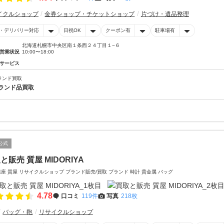
イクルショップ
金券ショップ・チケットショップ
片づけ・遺品整理
・デリバリー対応
日祝OK
クーポン有
駐車場有
北海道札幌市中央区南１条西２４丁目１−６
営業状況
10:00〜18:00
サービス
ランド買取
ランド品買取
公式
と販売 質屋 MIDORIYA
銀座 質屋 リサイクルショップ ブランド販売/買取 ブランド 時計 貴金属 バッグ
4.78
口コミ
119件
写真
218枚
バッグ・鞄
リサイクルショップ