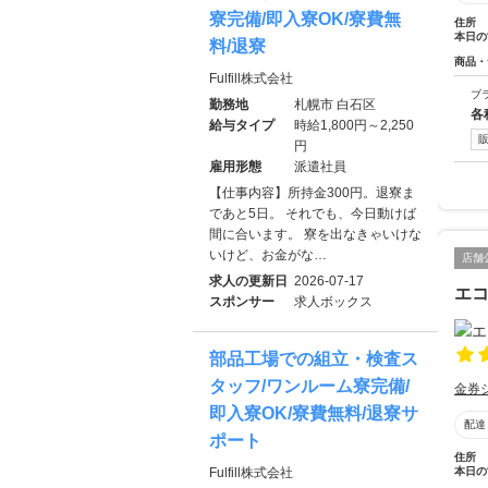
寮完備/即入寮OK/寮費無
住所
本日の
料/退寮
商品・
Fulfill株式会社
ブ
勤務地
札幌市 白石区
各
給与タイプ
時給1,800円～2,250
円
雇用形態
派遣社員
【仕事内容】所持金300円。退寮ま
であと5日。 それでも、今日動けば
間に合います。 寮を出なきゃいけな
いけど、お金がな…
店舗
求人の更新日
2026-07-17
エ
スポンサー
求人ボックス
部品工場での組立・検査ス
タッフ/ワンルーム寮完備/
金券
即入寮OK/寮費無料/退寮サ
配達
ポート
住所
本日の
Fulfill株式会社