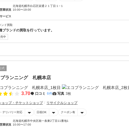
北海道札幌市白石区栄通２１丁目１−１
営業状況
10:00〜19:00
サービス
ランド買取
種ブランドの買取を行っています。
販売中
公式
コプランニング 札幌本店
3.70
口コミ
6件
写真
3枚
ショップ・チケットショップ
リサイクルショップ
・デリバリー対応
日祝OK
クーポン有
北海道札幌市中央区南一条東2丁目11番地1
営業状況
10:00〜17:00