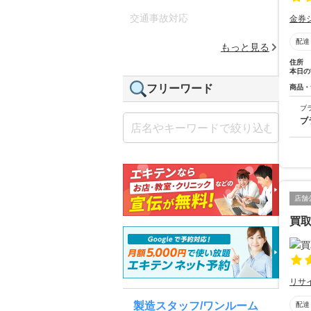
交通事故対応
金券
配達
もっと見る
住所
本日の
フリーワード
商品・
ブ
ブ
店舗
買
リサ
製造スタッフ/ワンルーム
配達