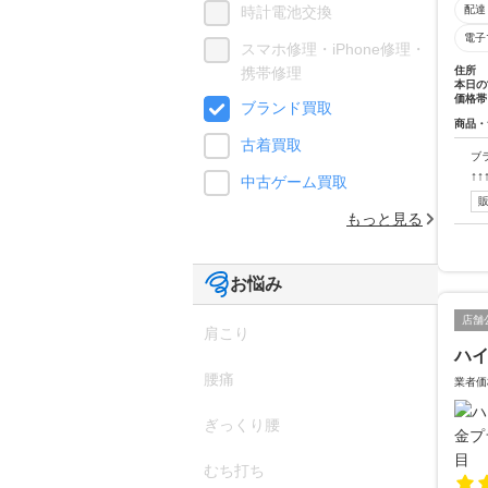
配達
時計電池交換
電子
スマホ修理・iPhone修理・
住所
携帯修理
本日の
価格帯
ブランド買取
商品・
古着買取
ブ
↑
中古ゲーム買取
もっと見る
お悩み
店舗
肩こり
ハ
腰痛
業者価
ぎっくり腰
むち打ち