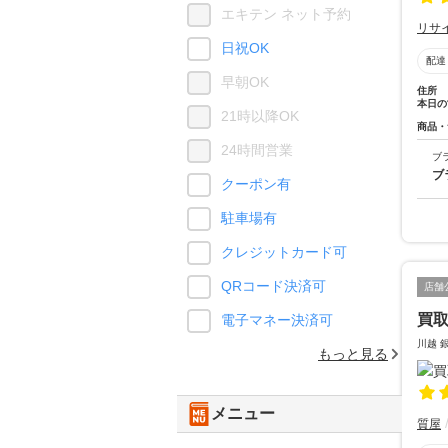
エキテン ネット予約
リサ
日祝OK
配達
早朝OK
住所
本日の
21時以降OK
商品・
24時間営業
ブ
ブ
クーポン有
駐車場有
クレジットカード可
QRコード決済可
店舗
買取
電子マネー決済可
川越 
もっと見る
メニュー
質屋