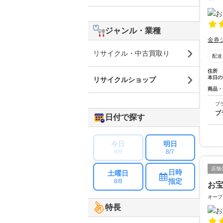
ジャンル・業種
金券
リサイクル・中古買取り
配達
住所
本日の
リサイクルショップ
商品・
ブ
ブ
日付で探す
今日
明日
8/6
8/7
店舗
日時
土曜日
指定
8/8
お
オープ
特長