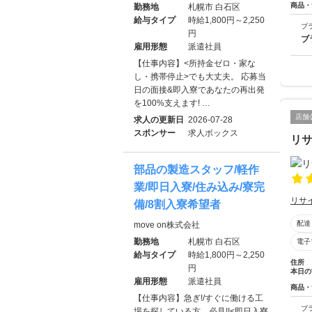
商品・
勤務地
札幌市 白石区
給与タイプ
時給1,800円～2,250
ブ
円
ブ
雇用形態
派遣社員
【仕事内容】<所持金ゼロ・家な
し・携帯停止>でも大丈夫。 応募当
日の面接&即入寮であなたの再出発
を100%支えます! …
店舗
求人の更新日
2026-07-28
スポンサー
求人ボックス
リ
部品の製造スタッフ/軽作
業/即日入寮/住み込み/寮完
リサ
備/8割入寮希望者
配達
move on株式会社
勤務地
札幌市 白石区
電子
給与タイプ
時給1,800円～2,250
住所
円
本日の
雇用形態
派遣社員
商品・
【仕事内容】急ぎ!/すぐに働ける工
ブ
場を探している方、必見!!<即日入寮