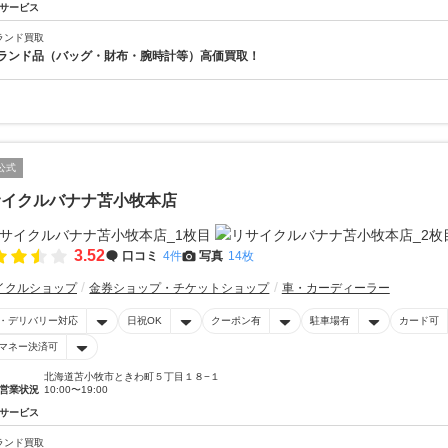
サービス
ランド買取
ランド品（バッグ・財布・腕時計等）高価買取！
公式
サイクルバナナ苫小牧本店
3.52
口コミ
4件
写真
14枚
イクルショップ
金券ショップ・チケットショップ
車・カーディーラー
・デリバリー対応
日祝OK
クーポン有
駐車場有
カード可
マネー決済可
北海道苫小牧市ときわ町５丁目１８−１
営業状況
10:00〜19:00
サービス
ランド買取