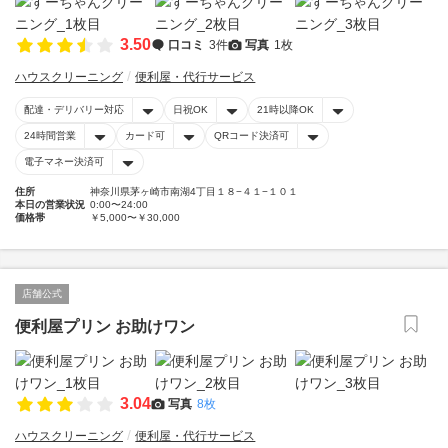
3.50
口コミ
3件
写真
1枚
ハウスクリーニング
便利屋・代行サービス
配達・デリバリー対応
日祝OK
21時以降OK
24時間営業
カード可
QRコード決済可
電子マネー決済可
住所
神奈川県茅ヶ崎市南湖4丁目１８−４１−１０１
本日の営業状況
0:00〜24:00
価格帯
￥5,000〜￥30,000
店舗公式
便利屋プリン お助けワン
3.04
写真
8枚
ハウスクリーニング
便利屋・代行サービス