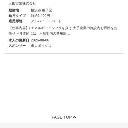
玉田実業株式会社
勤務地
横浜市 磯子区
給与タイプ
時給1,400円～
雇用形態
アルバイト・パート
【仕事内容】/ エネルギーインフラを扱う 大手企業の施設内お掃除をお
任せ! <具体的には…> 敷地内の共用部…
求人の更新日
2026-08-06
スポンサー
求人ボックス
PAGE TOP