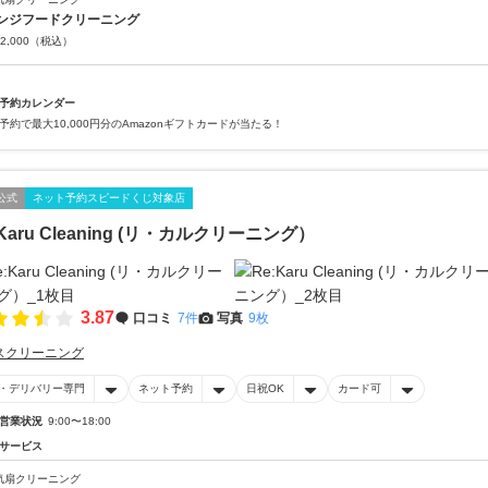
ンジフードクリーニング
2,000
（税込）
予約カレンダー
予約で最大10,000円分のAmazonギフトカードが当たる！
公式
ネット予約スピードくじ対象店
:Karu Cleaning (リ・カルクリーニング）
3.87
口コミ
7件
写真
9枚
スクリーニング
・デリバリー専門
ネット予約
日祝OK
カード可
営業状況
9:00〜18:00
サービス
気扇クリーニング