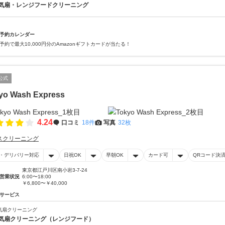
気扇・レンジフードクリーニング
予約カレンダー
予約で最大10,000円分のAmazonギフトカードが当たる！
公式
yo Wash Express
4.24
口コミ
18件
写真
32枚
スクリーニング
・デリバリー対応
日祝OK
早朝OK
カード可
QRコード決
東京都江戸川区南小岩3-7-24
営業状況
6:00〜18:00
￥6,800〜￥40,000
サービス
気扇クリーニング
気扇クリーニング（レンジフード）