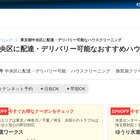
ーニング
東京都中央区に配達・デリバリー可能なハウスクリーニング
中央区に配達・デリバリー可能なおすすめハ
件
中央区に配達・デリバリー可能
ハウスクリーニング
換気扇クリ
キテンネット予約
日祝OK
早朝OK
OFF
今すぐお得なクーポンをチェック
10%OFF
今す
張エリアは東京／神奈川／千葉／埼玉 水回りのトラブルは
水道センター＜
任せ☆安心の即日対応
埼玉県対応！
道ワークス
ゆうり水