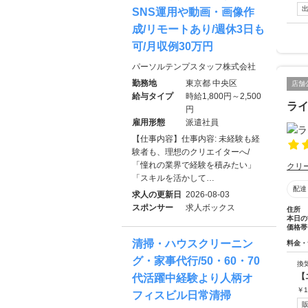
SNS運用や動画・画像作
成/リモートあり/週休3日も
可/月収例30万円
パーソルテンプスタッフ株式会社
勤務地
東京都 中央区
店舗
給与タイプ
時給1,800円～2,500
ラ
円
雇用形態
派遣社員
【仕事内容】仕事内容: 未経験も経
験者も、理想のクリエイターへ/
「憧れの業界で経験を積みたい」
クリ
「スキルを活かして…
配達
求人の更新日
2026-08-03
スポンサー
求人ボックス
住所
本日の
価格帯
清掃・ハウスクリーニン
料金・
グ・家事代行/50・60・70
換
【
代活躍中経験より人柄オ
￥
1
フィスビル日常清掃