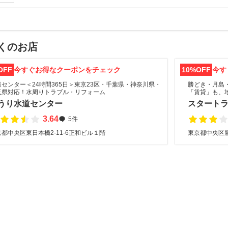
くのお店
OFF
今すぐお得なクーポンをチェック
10%OFF
今す
道センター＜24時間365日＞東京23区・千葉県・神奈川県・
勝どき・月島
玉県対応！水周りトラブル・リフォーム
「賃貸」も、
うり水道センター
スタートラ
3.64
5件
都中央区東日本橋2-11-6正和ビル１階
東京都中央区