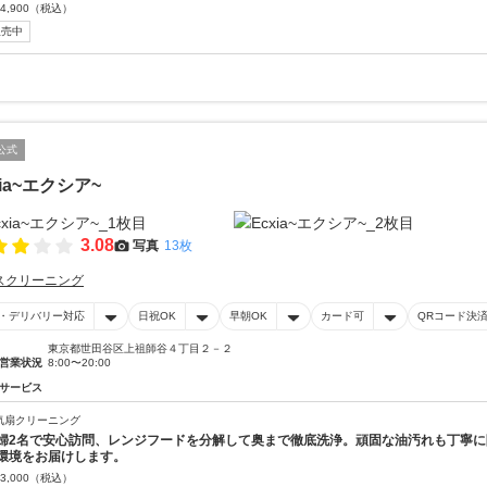
4,900
（税込）
販売中
公式
xia~エクシア~
3.08
写真
13枚
スクリーニング
・デリバリー対応
日祝OK
早朝OK
カード可
QRコード決
東京都世田谷区上祖師谷４丁目２－２
営業状況
8:00〜20:00
サービス
気扇クリーニング
婦2名で安心訪問、レンジフードを分解して奥まで徹底洗浄。頑固な油汚れも丁寧
環境をお届けします。
3,000
（税込）