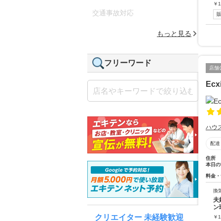
￥
1
交通事故対応
もっと見る
フリーワード
店舗
Ec
ハウ
配達
住所
本日の
料金・
換
夫
ン
クリエイター 未経験歓迎
￥
1