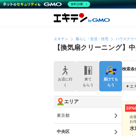
無料診断
エキテン
暮らし・生活・住宅
ハウスクリ
【換気扇クリーニング】
検索条
お店に行
来て
届けても
く
もらう
らう
エ
エリア
10%
東京都
出
お
水
中央区