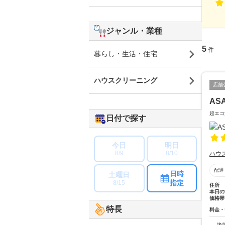
ジャンル・業種
5
件
暮らし・生活・住宅
ハウスクリーニング
店舗
AS
超エコ
日付で探す
今日
明日
8/9
8/10
ハウ
配達
日時
土曜日
指定
8/15
住所
本日の
価格帯
特長
料金・
換