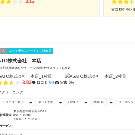
3.12
東京都中央区東
公式
ネット予約スピードくじ対象店
ATO株式会社 本店
洗剤使用水廻りやエアコン清掃♪女性スタッフも在籍！
3.82
口コミ
6件
写真
6枚
スクリーニング
・デリバリー対応
ネット予約
日祝OK
早朝OK
クーポン有
東京都墨田区立花1-2-11
営業状況
8:00〜19:00
￥8,000〜￥22,000
サービス
気扇クリーニング