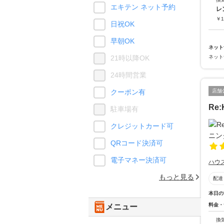
エキテン ネット予約
レ
￥
1
日祝OK
早朝OK
ネット
ネット
21時以降OK
24時間営業
店舗
クーポン有
Re
駐車場有
クレジットカード可
QRコード決済可
電子マネー決済可
ハウ
もっと見る
配達
本日の
料金・
メニュー
換