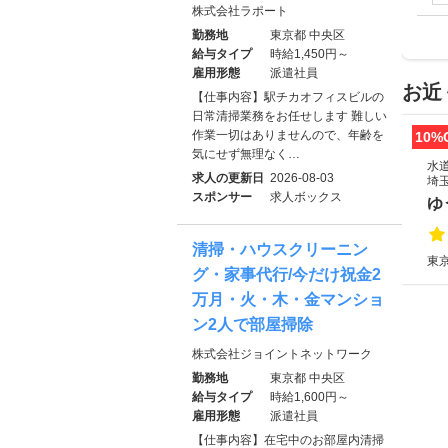
株式会社ラポート
勤務地
東京都 中央区
給与タイプ
時給1,450円～
雇用形態
派遣社員
お近
【仕事内容】駅チカオフィスビルの
日常清掃業務をお任せします 難しい
作業一切はありませんので、年齢を
10%
気にせず無理なく…
水
求人の更新日
2026-08-03
埼
スポンサー
求人ボックス
ゆ
清掃・ハウスクリーニン
東京
グ・家事代行/今だけ祝金2
万月・火・木・金マンショ
ン2人で部屋掃除
株式会社ジョイントネットワーク
勤務地
東京都 中央区
給与タイプ
時給1,600円～
雇用形態
派遣社員
【仕事内容】在宅中のお部屋内清掃