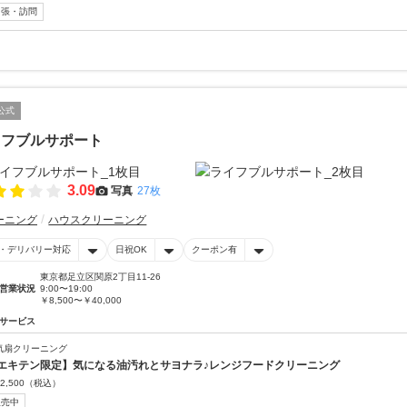
出張・訪問
公式
イフブルサポート
3.09
写真
27枚
ーニング
ハウスクリーニング
・デリバリー対応
日祝OK
クーポン有
東京都足立区関原2丁目11-26
営業状況
9:00〜19:00
￥8,500〜￥40,000
サービス
気扇クリーニング
エキテン限定】気になる油汚れとサヨナラ♪レンジフードクリーニング
2,500
（税込）
販売中