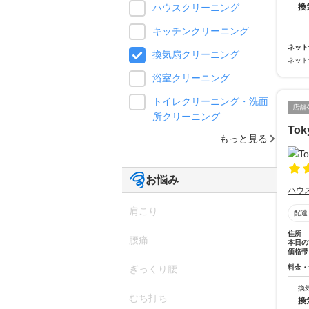
換
ハウスクリーニング
キッチンクリーニング
ネット
換気扇クリーニング
ネット
浴室クリーニング
トイレクリーニング・洗面
店舗
所クリーニング
Tok
もっと見る
お悩み
ハウ
肩こり
配達
住所
腰痛
本日の
価格帯
料金・
ぎっくり腰
換
むち打ち
換