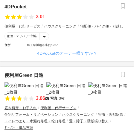
4DPocket
3.01
便利屋・代行サービス
ハウスクリーニング
宅配便・バイク便・引越し
配達・デリバリー対応
住所
埼玉県川越市小堤595-1
4DPocketのオーナー様ですか？
便利屋Green 日進
3.06
写真
3枚
庭木剪定・お手入れ
便利屋・代行サービス
住宅リフォーム・リノベーション
ハウスクリーニング
害虫・害獣駆除
トイレつまり・水漏れ修理・蛇口修理
畳・障子・壁紙張り替え
片づけ・遺品整理