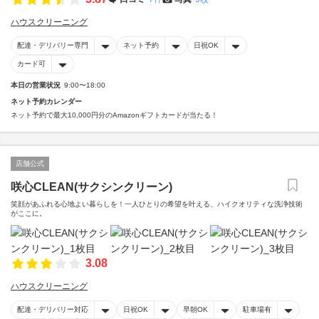
ハウスクリーニング
配達・デリバリー専門
ネット予約
日祝OK
カード可
本日の営業状況
9:00〜18:00
ネット予約カレンダー
ネット予約で最大10,000円分のAmazonギフトカードが当たる！
店舗公式
咲心CLEAN(サクシンクリーン)
笑顔があふれる心地よい暮らしを！一人ひとりの希望を叶える、ハイクオリティな洗浄技術
がここに。
3.08
ハウスクリーニング
配達・デリバリー対応
日祝OK
早朝OK
駐車場有