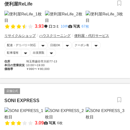
便利屋ReLife
3.93
口コミ
10件
写真
67枚
リサイクルショップ
ハウスクリーニング
便利屋・代行サービス
配達・デリバリー対応
日祝OK
クーポン有
駐車場有
出張買取
住所
埼玉県越谷市大杉77-13
本日の営業状況
10:00〜19:00
価格帯
￥990〜￥80,000
店舗公式
SONI EXPRESS
3.09
写真
6枚