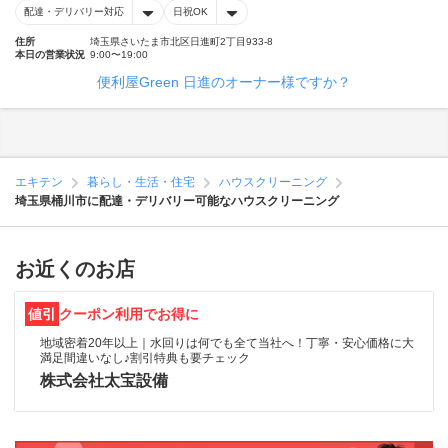
配達・デリバリー対応
日祝OK
住所
埼玉県さいたま市北区日進町2丁目933-8
本日の営業状況
9:00〜19:00
便利屋Green 日進のオーナー様ですか？
エキテン
暮らし・生活・住宅
ハウスクリーニング
埼玉県桶川市に配達・デリバリー可能なハウスクリーニング
お近くのお店
値引
クーポン利用でお得に
地域密着20年以上｜水回りは何でも全て当社へ！丁寧・安心価格に大
満足間違いなし♪割引特典も要チェック
株式会社太宝設備