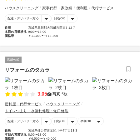
ハウスクリーニング
家事代行・家政婦
便利屋・代行サービス
配達・デリバリー対応
日祝OK
住所
宮城県黒川郡大和町吉岡東3-12-7
本日の営業状況
9:00〜18:00
価格帯
￥11,000〜￥13,200
店舗公式
リフォームのタカラ
3.05
写真
5枚
便利屋・代行サービス
ハウスクリーニング
トイレつまり・水漏れ修理・蛇口修理
配達・デリバリー対応
日祝OK
早朝OK
住所
宮城県仙台市青葉区川平4丁目13-3
本日の営業状況
8:00〜18:00
価格帯
￥6,500〜￥40,000