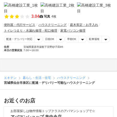
3.04
写真
4枚
便利屋・代行サービス
ハウスクリーニング
庭木剪定・お手入れ
トイレつまり・水漏れ修理・蛇口修理
家電パソコン修理
配達・デリバリー対応
日祝OK
早朝OK
駐車場有
住所
宮城県栗原市築館下宮野砂子田85
本日の営業状況
7:00〜18:00
エキテン
暮らし・生活・住宅
ハウスクリーニング
宮城県仙台市泉区に配達・デリバリー可能なハウスクリーニング
お近くのお店
お部屋探しは物件情報トップクラスのアパマンショップで☆
アパマンショップ 泉中央店