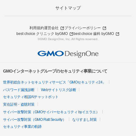
サイトマップ
利用規約
運営会社
プライバシーポリシー
best choice クリニック byGMO
best choice 歯科 byGMO
©GMO DesignOne, Inc. All Rights reserved.
GMOインターネットグループのセキュリティ事業について
世界初総合ネットセキュリティサービス「GMOセキュリティ24」
パスワード漏洩診断
Webサイトリスク診断
セキュリティ相談AIチャットボット
実在証明・盗聴対策
サイバー攻撃対策（GMOサイバーセキュリティ byイエラエ）
サイバー攻撃対策（GMO Flatt Security）
なりすまし対策
セキュリティ事業の軌跡