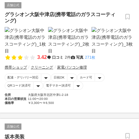
店舗公式
グラシオン大阪中津店(携帯電話のガラスコーティ
ング)
3.42
口コミ
2件
写真
271枚
携帯ショップ
クリーニング
家電パソコン修理
配達・デリバリー対応
日祝OK
カード可
QRコード決済可
電子マネー決済可
住所
大阪府大阪市北区中津1-2-18
本日の営業状況
11:00〜20:00
価格帯
￥3,300〜￥6,500
店舗公式
坂本美装