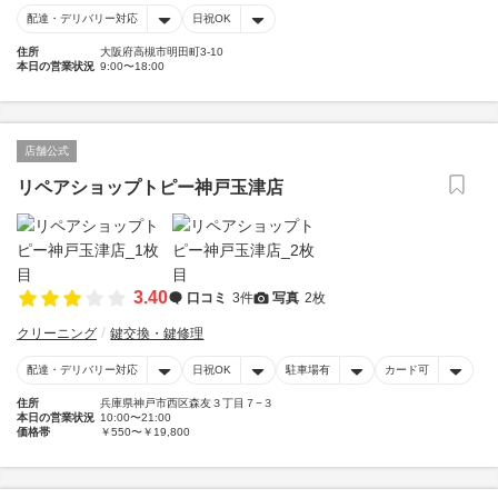
配達・デリバリー対応
日祝OK
住所
大阪府高槻市明田町3-10
本日の営業状況
9:00〜18:00
店舗公式
リペアショップトピー神戸玉津店
3.40
口コミ
3件
写真
2枚
クリーニング
鍵交換・鍵修理
配達・デリバリー対応
日祝OK
駐車場有
カード可
住所
兵庫県神戸市西区森友３丁目７−３
本日の営業状況
10:00〜21:00
価格帯
￥550〜￥19,800