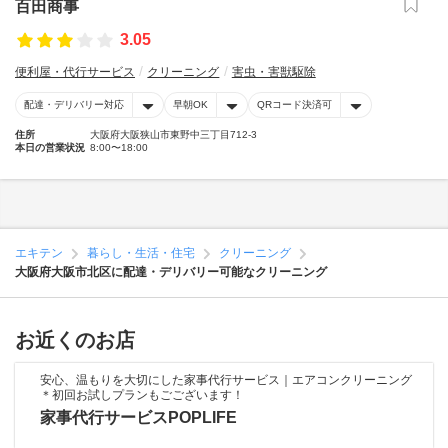
百田商事
3.05
便利屋・代行サービス
クリーニング
害虫・害獣駆除
配達・デリバリー対応
早朝OK
QRコード決済可
住所
大阪府大阪狭山市東野中三丁目712-3
本日の営業状況
8:00〜18:00
エキテン
暮らし・生活・住宅
クリーニング
大阪府大阪市北区に配達・デリバリー可能なクリーニング
お近くのお店
安心、温もりを大切にした家事代行サービス｜エアコンクリーニング
＊初回お試しプランもごございます！
家事代行サービスPOPLIFE