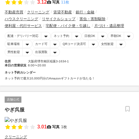
3.12
写真
11枚
不動産売買
クリーニング
賃貸不動産
銀行・金融
ハウスクリーニング
リサイクルショップ
害虫・害獣駆除
便利屋・代行サービス
宅配便・バイク便・引越し
片づけ・遺品整理
配達・デリバリー対応
ネット予約
日祝OK
早朝OK
駐車場有
カード可
QRコード決済可
女性歓迎
男性歓迎
出張買取
住所
大阪府堺市南区稲葉3-1634-1
本日の営業状況
8:00〜20:00
ネット予約カレンダー
ネット予約で最大10,000円分のAmazonギフトカードが当たる！
店舗公式
やぎ呉服
3.01
写真
1枚
クリーニング