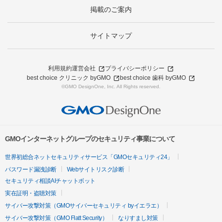
掲載のご案内
サイトマップ
利用規約
運営会社
プライバシーポリシー
best choice クリニック byGMO
best choice 歯科 byGMO
©GMO DesignOne, Inc. All Rights reserved.
GMOインターネットグループのセキュリティ事業について
世界初総合ネットセキュリティサービス「GMOセキュリティ24」
パスワード漏洩診断
Webサイトリスク診断
セキュリティ相談AIチャットボット
実在証明・盗聴対策
サイバー攻撃対策（GMOサイバーセキュリティ byイエラエ）
サイバー攻撃対策（GMO Flatt Security）
なりすまし対策