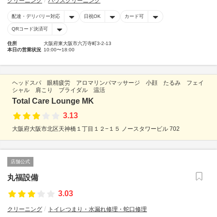
クリーニング
ハウスクリーニング
配達・デリバリー対応
日祝OK
カード可
QRコード決済可
住所
大阪府東大阪市六万寺町3-2-13
本日の営業状況
10:00〜18:00
ヘッドスパ 眼精疲労 アロマリンパマッサージ 小顔 たるみ フェイ
シャル 肩こり ブライダル 温活
Total Care Lounge MK
3.13
大阪府大阪市北区天神橋１丁目１２−１５ ノースタワービル 702
店舗公式
丸福設備
3.03
クリーニング
トイレつまり・水漏れ修理・蛇口修理