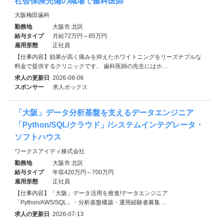
社会保険完備の職場で歯科医師
大阪梅田歯科
勤務地
大阪市 北区
給与タイプ
月給72万円～85万円
雇用形態
正社員
【仕事内容】効果が高く痛みを抑えたホワイトニングをリーズナブルな
料金で提供するクリニックです。 歯科医師の先生にはホ…
求人の更新日
2026-08-06
スポンサー
求人ボックス
「大阪」データ分析基盤を支えるデータエンジニア
「Python/SQL/クラウド」/システムインテグレータ・
ソフトハウス
ワークスアイディ株式会社
勤務地
大阪市 北区
給与タイプ
年収420万円～700万円
雇用形態
正社員
【仕事内容】「大阪」データ活用を推進!データエンジニア
「Python/AWS/SQL」・分析基盤構築・運用経験者募集 …
求人の更新日
2026-07-13