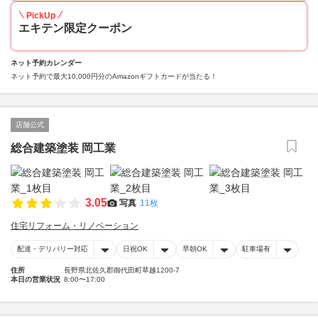
PickUp
エキテン限定クーポン
ネット予約カレンダー
ネット予約で最大10,000円分のAmazonギフトカードが当たる！
店舗公式
総合建築塗装 岡工業
3.05
写真
11枚
住宅リフォーム・リノベーション
配達・デリバリー対応
日祝OK
早朝OK
駐車場有
住所
長野県北佐久郡御代田町草越1200-7
本日の営業状況
8:00〜17:00