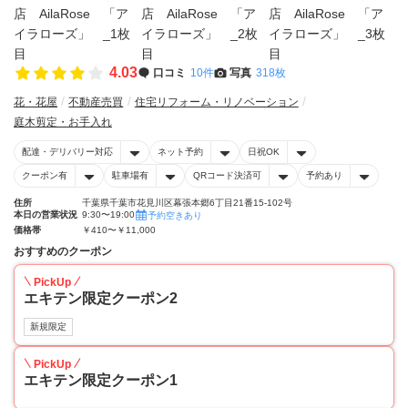
4.03
口コミ
10件
写真
318枚
花・花屋
不動産売買
住宅リフォーム・リノベーション
庭木剪定・お手入れ
配達・デリバリー対応
ネット予約
日祝OK
クーポン有
駐車場有
QRコード決済可
予約あり
住所
千葉県千葉市花見川区幕張本郷6丁目21番15-102号
本日の営業状況
9:30〜19:00
予約空きあり
価格帯
￥410〜￥11,000
おすすめのクーポン
PickUp
エキテン限定クーポン2
新規限定
PickUp
エキテン限定クーポン1