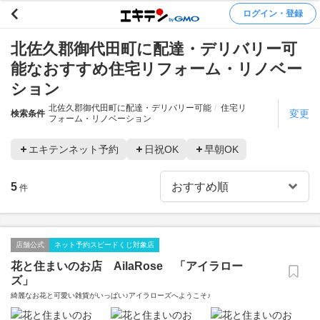
ログイン・登録
北佐久郡御代田町に配達・デリバリー可
能なおすすめ住宅リフォーム・リノベー
ション
北佐久郡御代田町に配達・デリバリー可能
住宅リ
変更
検索条件
フォーム・リノベーション
エキテンネット予約
日祝OK
早朝OK
5
件
店舗公式
ネット予約スピードくじ対象店
花と住まいのお店 AilaRose 「アイラロー
ズ」
綺麗なお花と可愛い雑貨がいっぱい♪アイラローズへようこそ♪