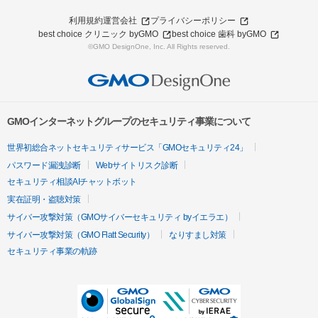
利用規約
運営会社
プライバシーポリシー
best choice クリニック byGMO
best choice 歯科 byGMO
©GMO DesignOne, Inc. All Rights reserved.
GMOインターネットグループのセキュリティ事業について
世界初総合ネットセキュリティサービス「GMOセキュリティ24」
パスワード漏洩診断
Webサイトリスク診断
セキュリティ相談AIチャットボット
実在証明・盗聴対策
サイバー攻撃対策（GMOサイバーセキュリティ byイエラエ）
サイバー攻撃対策（GMO Flatt Security）
なりすまし対策
セキュリティ事業の軌跡